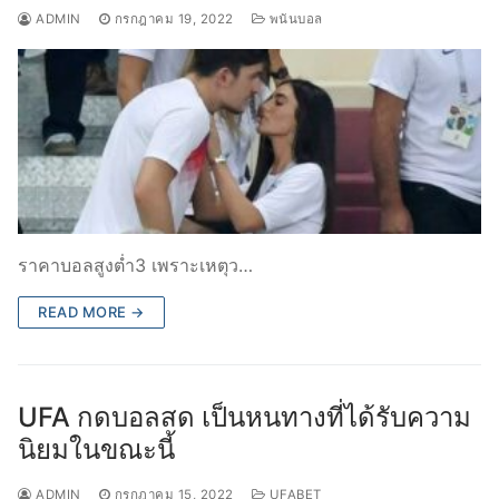
ADMIN
กรกฎาคม 19, 2022
พนันบอล
ราคาบอลสูงต่ำ3 เพราะเหตุว…
READ MORE →
UFA กดบอลสด เป็นหนทางที่ได้รับความ
นิยมในขณะนี้
ADMIN
กรกฎาคม 15, 2022
UFABET