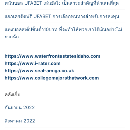
พนันบอล UFABET เล่นยังไง เป็นสาระสำคัญที่น่าเล่นที่สุด
แจกเครดิตฟรี UFABET การเลือกหนทางสำหรับการลงทุน
แทงบอลสเต็ปขั้นต่ำ10บาท ที่จะทำให้พวกเราได้เงินอย่างไม่
ยากนัก
https://www.waterfrontestatesidaho.com
https://www.i-rater.com
https://www.seal-amiga.co.uk
https://www.collegemajorsthatwork.com
คลังเก็บ
กันยายน 2022
สิงหาคม 2022