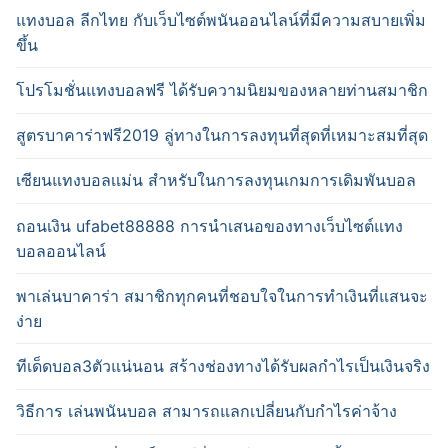
แทงบอล ลีกไทย กับเว็บไซต์พนันออนไลน์ที่มีความสบายเพิ่ม
ขึ้น
โปรโมชั่นแทงบอลฟรี ได้รับความนิยมของหลายท่านสมาชิก
สูตรบาคาร่าฟรี2019 ลู่ทางในการลงทุนที่สุดที่เหมาะสมที่สุด
เซียนแทงบอลเเม่น สำหรับในการลงทุนเกมการเดิมพันบอล
ถอนเงิน ufabet88888 การนำเสนอของทางเว็บไซต์แทง
บอลออนไลน์
พาเล่นบาคาร่า สมาชิกทุกคนที่ชอบใจในการทำเงินที่แสนจะ
ง่าย
ทีเด็ดบอล3ตัวแน่นอน สร้างช่องทางได้รับผลกำไรเป็นเงินจริง
วิธีการ เล่นพนันบอล สามารถแลกเปลี่ยนกับกำไรค่าจ้าง