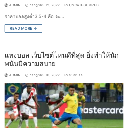
ADMIN
กรกฎาคม 12, 2022
UNCATEGORIZED
ราคาบอลสูงต่ำ3.5-4 คือ จะ…
READ MORE →
แทงบอล เว็บไซต์ไหนดีที่สุด ยิ่งทำให้นัก
พนันมีความสบาย
ADMIN
กรกฎาคม 10, 2022
พนันบอล