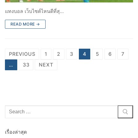
แทงบอล เว็บไซต์ไหนดีที่สุ…
READ MORE →
Posts
PREVIOUS
1
2
3
4
5
6
7
pagination
…
33
NEXT
Search
for:
เรื่องล่าสุด