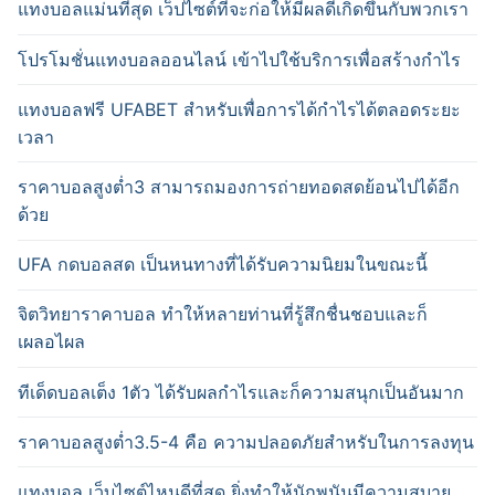
แทงบอลแม่นที่สุด เว็ปไซต์ที่จะก่อให้มีผลดีเกิดขึ้นกับพวกเรา
โปรโมชั่นแทงบอลออนไลน์ เข้าไปใช้บริการเพื่อสร้างกำไร
แทงบอลฟรี UFABET สำหรับเพื่อการได้กำไรได้ตลอดระยะ
เวลา
ราคาบอลสูงต่ำ3 สามารถมองการถ่ายทอดสดย้อนไปได้อีก
ด้วย
UFA กดบอลสด เป็นหนทางที่ได้รับความนิยมในขณะนี้
จิตวิทยาราคาบอล ทำให้หลายท่านที่รู้สึกชื่นชอบและก็
เผลอไผล
ทีเด็ดบอลเต็ง 1ตัว ได้รับผลกำไรและก็ความสนุกเป็นอันมาก
ราคาบอลสูงต่ำ3.5-4 คือ ความปลอดภัยสำหรับในการลงทุน
แทงบอล เว็บไซต์ไหนดีที่สุด ยิ่งทำให้นักพนันมีความสบาย