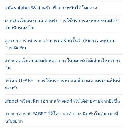
สมัครufabet88 สำหรับเพื่อการพนันได้โดยตรง
ฝากเงินเว็บแทงบอล สำหรับการใช้บริการลงทะเบียนสมัคร
สมาชิกของเว็บ
สูตรบาคาร่าพารวย สามารถครึกครื้นไปกับการลงทุนเกม
การเดิมพัน
แทงบอลเว็บที่ปลอดภัยที่สุด การให้สมาชิกได้เลือกใช้บริการ
กัน
วิธีเล่น UFABET การให้บริการที่ดีแล้วก็ตามมาตรฐานเป็นที่
ยอมรับ
ufabet ฟรีเครดิต โอกาสสร้างผลกำไรได้ง่ายดายมากยิ่งขึ้น
แทงบาคาร่าUFABET ได้โอกาสเข้าวางเดิมพันในต้นแบบที่
ไม่ยุ่งยาก