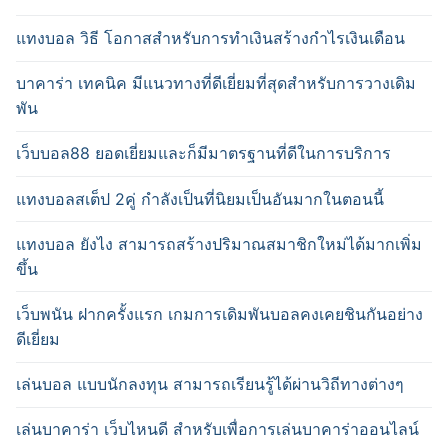
แทงบอล วิธี โอกาสสำหรับการทำเงินสร้างกำไรเงินเดือน
บาคาร่า เทคนิค มีแนวทางที่ดีเยี่ยมที่สุดสำหรับการวางเดิม
พัน
เว็บบอล88 ยอดเยี่ยมและก็มีมาตรฐานที่ดีในการบริการ
แทงบอลสเต็ป 2คู่ กำลังเป็นที่นิยมเป็นอันมากในตอนนี้
แทงบอล ยังไง สามารถสร้างปริมาณสมาชิกใหม่ได้มากเพิ่ม
ขึ้น
เว็บพนัน ฝากครั้งแรก เกมการเดิมพันบอลคงเคยชินกันอย่าง
ดีเยี่ยม
เล่นบอล แบบนักลงทุน สามารถเรียนรู้ได้ผ่านวิถีทางต่างๆ
เล่นบาคาร่า เว็บไหนดี สำหรับเพื่อการเล่นบาคาร่าออนไลน์