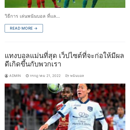
วิธีการ เล่นพนันบอล ที่แล…
READ MORE →
แทงบอลแม่นที่สุด เว็ปไซต์ที่จะก่อให้มีผล
ดีเกิดขึ้นกับพวกเรา
ADMIN
กรกฎาคม 21, 2022
พนันบอล