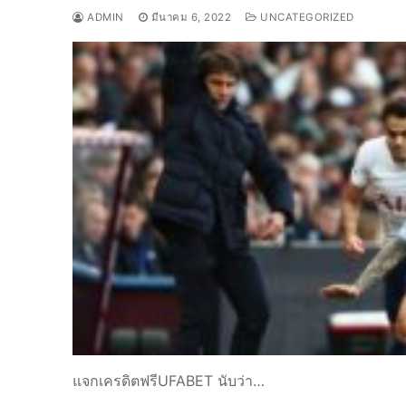
ADMIN
มีนาคม 6, 2022
UNCATEGORIZED
แจกเครดิตฟรีUFABET นับว่า…