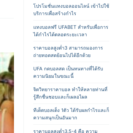
โปรโมชั่นแทงบอลออนไลน์ เข้าไปใช้
บริการเพื่อสร้างกำไร
แทงบอลฟรี UFABET สำหรับเพื่อการ
ได้กำไรได้ตลอดระยะเวลา
ราคาบอลสูงต่ำ3 สามารถมองการ
ถ่ายทอดสดย้อนไปได้อีกด้วย
UFA กดบอลสด เป็นหนทางที่ได้รับ
ความนิยมในขณะนี้
จิตวิทยาราคาบอล ทำให้หลายท่านที่
รู้สึกชื่นชอบและก็เผลอไผล
ทีเด็ดบอลเต็ง 1ตัว ได้รับผลกำไรและก็
ความสนุกเป็นอันมาก
ราคาบอลสูงต่ำ3.5-4 คือ ความ