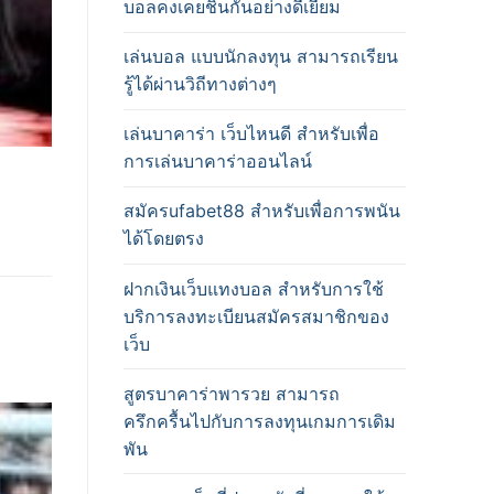
บอลคงเคยชินกันอย่างดีเยี่ยม
เล่นบอล แบบนักลงทุน สามารถเรียน
รู้ได้ผ่านวิถีทางต่างๆ
เล่นบาคาร่า เว็บไหนดี สำหรับเพื่อ
การเล่นบาคาร่าออนไลน์
สมัครufabet88 สำหรับเพื่อการพนัน
ได้โดยตรง
ฝากเงินเว็บแทงบอล สำหรับการใช้
บริการลงทะเบียนสมัครสมาชิกของ
เว็บ
สูตรบาคาร่าพารวย สามารถ
ครึกครื้นไปกับการลงทุนเกมการเดิม
พัน