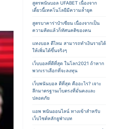
สูตรพนันบอล UFABET เนื่องจาก
เดี๋ยวนี้เทคโนโลยีมีความล้ำยุค
สูตรบาคาร่าป๋าเซียน เนื่องจากเป็น
ความคิดแล้วก็ทัศนคติของคน
แทงบอล ดีไหม สามารถทำเงินรายได้
ให้เพิ่มได้ขึ้นจริงๆ
เว็บบอลที่ดีที่สุด ในโลก2021 ถ้าหาก
พวกเราเลือกที่จะลงทุน
เว็บพนันบอล ดีที่สุด คืออะไร? เจาะ
ลึกมาตรฐานเว็บตรงที่มั่นคงและ
ปลอดภัย
แอพ พนันออนไลน์ ทางเข้าสำหรับ
เว็บไซต์หลักยูฟ่าเบท