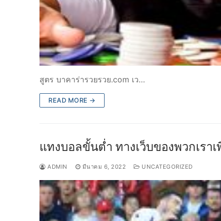
สูตร บาคาร่ารวยรวย.com เว…
READ MORE →
แทงบอลขั้นต่ำ ทางเว็บของพวกเราเพ
ADMIN
มีนาคม 6, 2022
UNCATEGORIZED