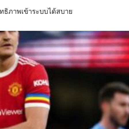
ิทธิภาพเข้าระบบได้สบาย