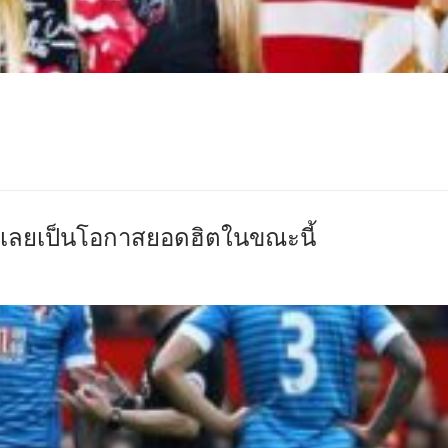
 ก็เลยเป็นโอกาสยอดฮิตในขณะนี้