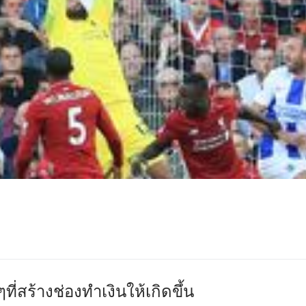
่สร้างช่องทำเงินให้เกิดขึ้น