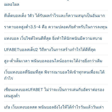
เผลอไผล
ทีเด็ดบอลเต็ง 1ตัว ได้รับผลกำไรและก็ความสนุกเป็นอันมาก
ราคาบอลสูงต่ำ3.5-4 คือ ความปลอดภัยสำหรับในการลงทุน
แทงบอล เว็บไซต์ไหนดีที่สุด ยิ่งทำให้นักพนันมีความสบาย
UFABETบอลสเต็ป2 วิถีทางในการสร้างกำไรได้ดีที่สุด
สูง-ต่ำเต็มเวลา พนันบอลออนไลน์ออกจะได้ง่ายยิ่งกว่าเดิม
เว็บแทงบอลที่นิยมที่สุด พิจารณาบอลให้เข้าทุกหนเพื่อจะได้
กำไร
เซียนแทงบอลUFABET ไม่ว่าจะเป็นการเล่นกับอัตราต่อรอง
เล่นสูงต่ำ
ufa เว็บแทงบอลสด พนันบอลยังไงให้ได้กำไรวันแล้ววันเล่า