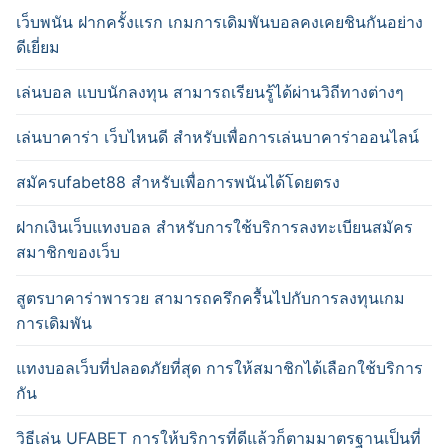
เว็บพนัน ฝากครั้งแรก เกมการเดิมพันบอลคงเคยชินกันอย่าง
ดีเยี่ยม
เล่นบอล แบบนักลงทุน สามารถเรียนรู้ได้ผ่านวิถีทางต่างๆ
เล่นบาคาร่า เว็บไหนดี สำหรับเพื่อการเล่นบาคาร่าออนไลน์
สมัครufabet88 สำหรับเพื่อการพนันได้โดยตรง
ฝากเงินเว็บแทงบอล สำหรับการใช้บริการลงทะเบียนสมัคร
สมาชิกของเว็บ
สูตรบาคาร่าพารวย สามารถครึกครื้นไปกับการลงทุนเกม
การเดิมพัน
แทงบอลเว็บที่ปลอดภัยที่สุด การให้สมาชิกได้เลือกใช้บริการ
กัน
วิธีเล่น UFABET การให้บริการที่ดีแล้วก็ตามมาตรฐานเป็นที่