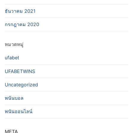
ธันวาคม 2021
กรกฎาคม 2020
หมวดหมู่
ufabet
UFABETWINS
Uncategorized
พนันบอล
พนันออนไลน์
META