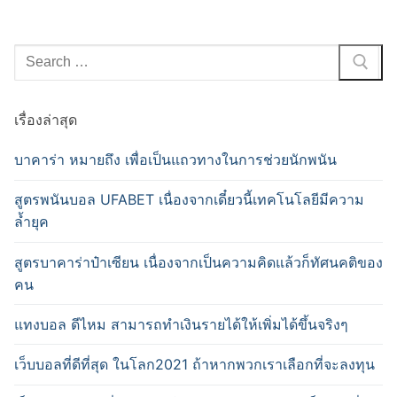
Search
for:
เรื่องล่าสุด
บาคาร่า หมายถึง เพื่อเป็นแถวทางในการช่วยนักพนัน
สูตรพนันบอล UFABET เนื่องจากเดี๋ยวนี้เทคโนโลยีมีความ
ล้ำยุค
สูตรบาคาร่าป๋าเซียน เนื่องจากเป็นความคิดแล้วก็ทัศนคติของ
คน
แทงบอล ดีไหม สามารถทำเงินรายได้ให้เพิ่มได้ขึ้นจริงๆ
เว็บบอลที่ดีที่สุด ในโลก2021 ถ้าหากพวกเราเลือกที่จะลงทุน