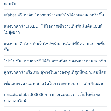
ยอมรับ
ufabet ฟรีเครดิต โอกาสสร้างผลกำไรได้ง่ายดายมากยิ่งขึ้น
แทงบาคาร่าUFABET ได้โอกาสเข้าวางเดิมพันในต้นแบบที่
ไม่ยุ่งยาก
แทงบอล ลีกไทย กับเว็บไซต์พนันออนไลน์ที่มีความสบายเพิ่ม
ขึ้น
โปรโมชั่นแทงบอลฟรี ได้รับความนิยมของหลายท่านสมาชิก
สูตรบาคาร่าฟรี2019 ลู่ทางในการลงทุนที่สุดที่เหมาะสมที่สุด
เซียนแทงบอลเเม่น สำหรับในการลงทุนเกมการเดิมพันบอล
ถอนเงิน ufabet88888 การนำเสนอของทางเว็บไซต์แทง
บอลออนไลน์