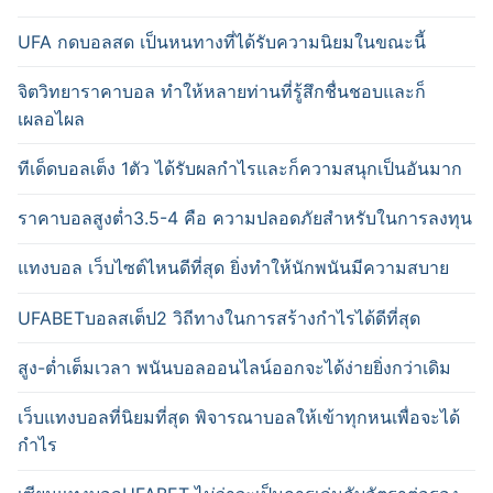
UFA กดบอลสด เป็นหนทางที่ได้รับความนิยมในขณะนี้
จิตวิทยาราคาบอล ทำให้หลายท่านที่รู้สึกชื่นชอบและก็
เผลอไผล
ทีเด็ดบอลเต็ง 1ตัว ได้รับผลกำไรและก็ความสนุกเป็นอันมาก
ราคาบอลสูงต่ำ3.5-4 คือ ความปลอดภัยสำหรับในการลงทุน
แทงบอล เว็บไซต์ไหนดีที่สุด ยิ่งทำให้นักพนันมีความสบาย
UFABETบอลสเต็ป2 วิถีทางในการสร้างกำไรได้ดีที่สุด
สูง-ต่ำเต็มเวลา พนันบอลออนไลน์ออกจะได้ง่ายยิ่งกว่าเดิม
เว็บแทงบอลที่นิยมที่สุด พิจารณาบอลให้เข้าทุกหนเพื่อจะได้
กำไร