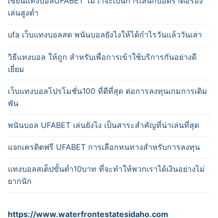
เซียนแทงบอลUFABET ไม่ว่าจะเป็นการเล่นกับอัตราต่อรอง
เล่นสูงต่ำ
ufa เว็บแทงบอลสด พนันบอลยังไงให้ได้กำไรวันแล้ววันเล่า
วิธีแทงบอล ให้ถูก สำหรับเพื่อการเข้าใช้บริการกันอย่างดี
เยี่ยม
เว็บแทงบอลโปรโมชั่น100 ที่ดีที่สุด ต่อการลงทุนเกมการเดิม
พัน
พนันบอล UFABET เล่นยังไง เป็นสาระสำคัญที่น่าเล่นที่สุด
แจกเครดิตฟรี UFABET การเลือกหนทางสำหรับการลงทุน
แทงบอลสเต็ปขั้นต่ำ10บาท ที่จะทำให้พวกเราได้เงินอย่างไม่
ยากนัก
https://www.waterfrontestatesidaho.com