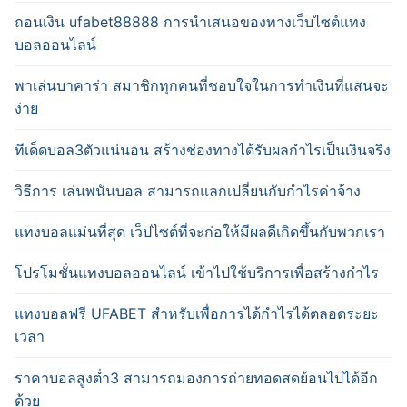
ถอนเงิน ufabet88888 การนำเสนอของทางเว็บไซต์แทง
บอลออนไลน์
พาเล่นบาคาร่า สมาชิกทุกคนที่ชอบใจในการทำเงินที่แสนจะ
ง่าย
ทีเด็ดบอล3ตัวแน่นอน สร้างช่องทางได้รับผลกำไรเป็นเงินจริง
วิธีการ เล่นพนันบอล สามารถแลกเปลี่ยนกับกำไรค่าจ้าง
แทงบอลแม่นที่สุด เว็ปไซต์ที่จะก่อให้มีผลดีเกิดขึ้นกับพวกเรา
โปรโมชั่นแทงบอลออนไลน์ เข้าไปใช้บริการเพื่อสร้างกำไร
แทงบอลฟรี UFABET สำหรับเพื่อการได้กำไรได้ตลอดระยะ
เวลา
ราคาบอลสูงต่ำ3 สามารถมองการถ่ายทอดสดย้อนไปได้อีก
ด้วย