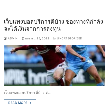
เว็บแทงบอลบริการดีบ้าง ช่องทางที่กำลัง
จะได้เงินจากการลงทุน
ADMIN
เมษายน 25, 2022
UNCATEGORIZED
เว็บแทงบอลบริการดีบ้าง ด้…
READ MORE →