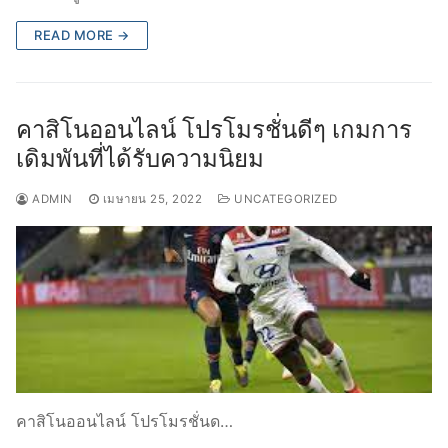
READ MORE →
คาสิโนออนไลน์ โปรโมรชั่นดีๆ เกมการ
เดิมพันที่ได้รับความนิยม
ADMIN
เมษายน 25, 2022
UNCATEGORIZED
คาสิโนออนไลน์ โปรโมรชั่นด…