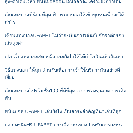
สูง-ต่ำเต็มเวลา พนันบอลออนไลน์ออกจะได้ง่ายยิ่งกว่าเดิม
เว็บแทงบอลที่นิยมที่สุด พิจารณาบอลให้เข้าทุกหนเพื่อจะได้
กำไร
เซียนแทงบอลUFABET ไม่ว่าจะเป็นการเล่นกับอัตราต่อรอง
เล่นสูงต่ำ
ufa เว็บแทงบอลสด พนันบอลยังไงให้ได้กำไรวันแล้ววันเล่า
วิธีแทงบอล ให้ถูก สำหรับเพื่อการเข้าใช้บริการกันอย่างดี
เยี่ยม
เว็บแทงบอลโปรโมชั่น100 ที่ดีที่สุด ต่อการลงทุนเกมการเดิม
พัน
พนันบอล UFABET เล่นยังไง เป็นสาระสำคัญที่น่าเล่นที่สุด
แจกเครดิตฟรี UFABET การเลือกหนทางสำหรับการลงทุน