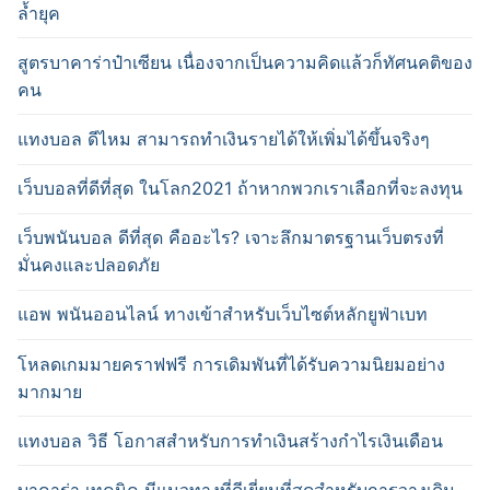
ล้ำยุค
สูตรบาคาร่าป๋าเซียน เนื่องจากเป็นความคิดแล้วก็ทัศนคติของ
คน
แทงบอล ดีไหม สามารถทำเงินรายได้ให้เพิ่มได้ขึ้นจริงๆ
เว็บบอลที่ดีที่สุด ในโลก2021 ถ้าหากพวกเราเลือกที่จะลงทุน
เว็บพนันบอล ดีที่สุด คืออะไร? เจาะลึกมาตรฐานเว็บตรงที่
มั่นคงและปลอดภัย
แอพ พนันออนไลน์ ทางเข้าสำหรับเว็บไซต์หลักยูฟ่าเบท
โหลดเกมมายคราฟฟรี การเดิมพันที่ได้รับความนิยมอย่าง
มากมาย
แทงบอล วิธี โอกาสสำหรับการทำเงินสร้างกำไรเงินเดือน