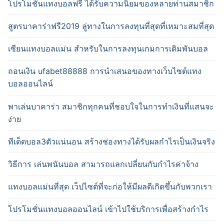
โปรโมชั่นแทงบอลฟรี ได้รับความนิยมของหลายท่านสมาชิก
สูตรบาคาร่าฟรี2019 ลู่ทางในการลงทุนที่สุดที่เหมาะสมที่สุด
เซียนแทงบอลเเม่น สำหรับในการลงทุนเกมการเดิมพันบอล
ถอนเงิน ufabet88888 การนำเสนอของทางเว็บไซต์แทง
บอลออนไลน์
พาเล่นบาคาร่า สมาชิกทุกคนที่ชอบใจในการทำเงินที่แสนจะ
ง่าย
ทีเด็ดบอล3ตัวแน่นอน สร้างช่องทางได้รับผลกำไรเป็นเงินจริง
วิธีการ เล่นพนันบอล สามารถแลกเปลี่ยนกับกำไรค่าจ้าง
แทงบอลแม่นที่สุด เว็ปไซต์ที่จะก่อให้มีผลดีเกิดขึ้นกับพวกเรา
โปรโมชั่นแทงบอลออนไลน์ เข้าไปใช้บริการเพื่อสร้างกำไร