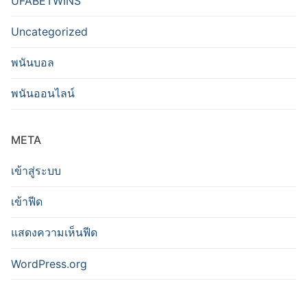
UFABETWINS
Uncategorized
พนันบอล
พนันออนไลน์
META
เข้าสู่ระบบ
เข้าฟีด
แสดงความเห็นฟีด
WordPress.org