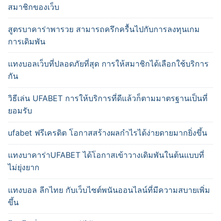
สมาชิกของเว็บ
สูตรบาคาร่าพารวย สามารถครึกครื้นไปกับการลงทุนเกม
การเดิมพัน
แทงบอลเว็บที่ปลอดภัยที่สุด การให้สมาชิกได้เลือกใช้บริการ
กัน
วิธีเล่น UFABET การให้บริการที่ดีแล้วก็ตามมาตรฐานเป็นที่
ยอมรับ
ufabet ฟรีเครดิต โอกาสสร้างผลกำไรได้ง่ายดายมากยิ่งขึ้น
แทงบาคาร่าUFABET ได้โอกาสเข้าวางเดิมพันในต้นแบบที่
ไม่ยุ่งยาก
แทงบอล ลีกไทย กับเว็บไซต์พนันออนไลน์ที่มีความสบายเพิ่ม
ขึ้น