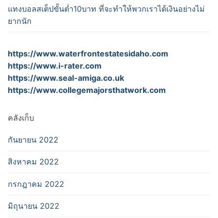
แทงบอลสเต็ปขั้นต่ำ10บาท ที่จะทำให้พวกเราได้เงินอย่างไม่
ยากนัก
https://www.waterfrontestatesidaho.com
https://www.i-rater.com
https://www.seal-amiga.co.uk
https://www.collegemajorsthatwork.com
คลังเก็บ
กันยายน 2022
สิงหาคม 2022
กรกฎาคม 2022
มิถุนายน 2022