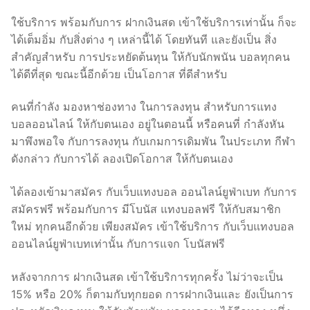
ใช้บริการ พร้อมกับการ ฝากเงินสด เข้าใช้บริการเท่านั้น ก็จะ
ได้เต็มอิ่ม กับสิ่งต่าง ๆ เหล่านี้ได้ โดยทันที และยังเป็น สิ่ง
สำคัญสำหรับ การประหยัดต้นทุน ให้กับนักพนัน บอลทุกคน
ได้ดีที่สุด ขณะนี้อีกด้วย เป็นโอกาส ที่ดีสำหรับ
คนที่กำลัง มองหาช่องทาง ในการลงทุน สำหรับการแทง
บอลออนไลน์ ให้กับตนเอง อยู่ในตอนนี้ หรือคนที่ กำลังหัน
มาพึงพอใจ กับการลงทุน กับเกมการเดิมพัน ในประเภท กีฬา
ดังกล่าว กับการได้ ลองเปิดโอกาส ให้กับตนเอง
ได้ลองเข้ามาสมัคร กับเว็บแทงบอล ออนไลน์ยูฟ่าเบท กับการ
สมัครฟรี พร้อมกับการ มีโบนัส แทงบอลฟรี ให้กับสมาชิก
ใหม่ ทุกคนอีกด้วย เพียงสมัคร เข้าใช้บริการ กับเว็บแทงบอล
ออนไลน์ยูฟ่าเบทเท่านั้น กับการแจก โบนัสฟรี
หลังจากการ ฝากเงินสด เข้าใช้บริการทุกครั้ง ไม่ว่าจะเป็น
15% หรือ 20% ก็ตามกับทุกยอด การฝากเงินและ ยังเป็นการ