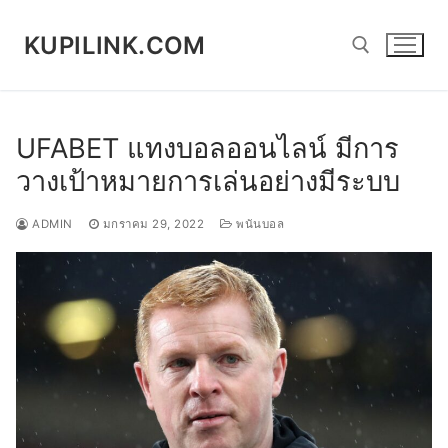
Skip
to
KUPILINK.COM
content
Search for:
UFABET แทงบอลออนไลน์ มีการ
วางเป้าหมายการเล่นอย่างมีระบบ
ADMIN
มกราคม 29, 2022
พนันบอล