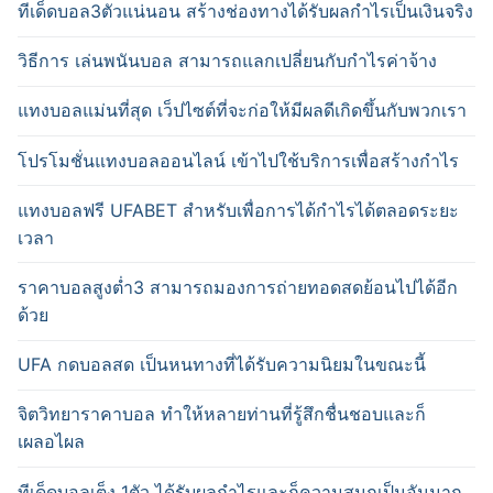
ทีเด็ดบอล3ตัวแน่นอน สร้างช่องทางได้รับผลกำไรเป็นเงินจริง
วิธีการ เล่นพนันบอล สามารถแลกเปลี่ยนกับกำไรค่าจ้าง
แทงบอลแม่นที่สุด เว็ปไซต์ที่จะก่อให้มีผลดีเกิดขึ้นกับพวกเรา
โปรโมชั่นแทงบอลออนไลน์ เข้าไปใช้บริการเพื่อสร้างกำไร
แทงบอลฟรี UFABET สำหรับเพื่อการได้กำไรได้ตลอดระยะ
เวลา
ราคาบอลสูงต่ำ3 สามารถมองการถ่ายทอดสดย้อนไปได้อีก
ด้วย
UFA กดบอลสด เป็นหนทางที่ได้รับความนิยมในขณะนี้
จิตวิทยาราคาบอล ทำให้หลายท่านที่รู้สึกชื่นชอบและก็
เผลอไผล
ทีเด็ดบอลเต็ง 1ตัว ได้รับผลกำไรและก็ความสนุกเป็นอันมาก