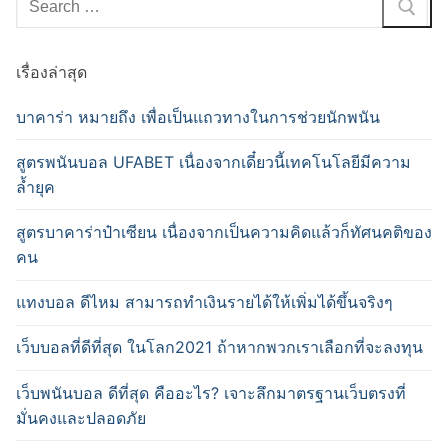
for:
เรื่องล่าสุด
บาคาร่า หมายถึง เพื่อเป็นแถวทางในการช่วยนักพนัน
สูตรพนันบอล UFABET เนื่องจากเดี๋ยวนี้เทคโนโลยีมีความ
ล้ำยุค
สูตรบาคาร่าป๋าเซียน เนื่องจากเป็นความคิดแล้วก็ทัศนคติของ
คน
แทงบอล ดีไหม สามารถทำเงินรายได้ให้เพิ่มได้ขึ้นจริงๆ
เว็บบอลที่ดีที่สุด ในโลก2021 ถ้าหากพวกเราเลือกที่จะลงทุน
เว็บพนันบอล ดีที่สุด คืออะไร? เจาะลึกมาตรฐานเว็บตรงที่
มั่นคงและปลอดภัย