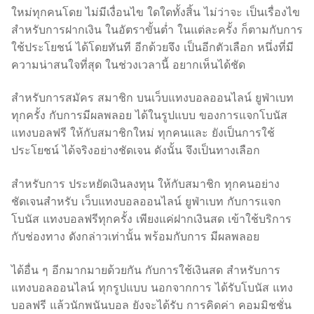
ใหม่ทุกคนโดย ไม่มีเงื่อนไข ใดใดทั้งสิ้น ไม่ว่าจะ เป็นเรื่องไข
สำหรับการฝากเงิน ในอัตราขั้นต่ำ ในแต่ละครั้ง ก็ตามกับการ
ใช้ประโยชน์ ได้โดยทันที อีกด้วยจึง เป็นอีกตัวเลือก หนึ่งที่มี
ความน่าสนใจที่สุด ในช่วงเวลานี้ อยากเห็นได้ชัด
สำหรับการสมัคร สมาชิก บนเว็บแทงบอลออนไลน์ ยูฟ่าเบท
ทุกครั้ง กับการมีผลพลอย ได้ในรูปแบบ ของการแจกโบนัส
แทงบอลฟรี ให้กับสมาชิกใหม่ ทุกคนและ ยังเป็นการใช้
ประโยชน์ ได้จริงอย่างชัดเจน ดังนั้น จึงเป็นทางเลือก
สำหรับการ ประหยัดเงินลงทุน ให้กับสมาชิก ทุกคนอย่าง
ชัดเจนสำหรับ เว็บแทงบอลออนไลน์ ยูฟ่าเบท กับการแจก
โบนัส แทงบอลฟรีทุกครั้ง เพียงแค่ฝากเงินสด เข้าใช้บริการ
กับช่องทาง ดังกล่าวเท่านั้น พร้อมกับการ มีผลพลอย
ได้อื่น ๆ อีกมากมายด้วยกัน กับการใช้เงินสด สำหรับการ
แทงบอลออนไลน์ ทุกรูปแบบ นอกจากการ ได้รับโบนัส แทง
บอลฟรี แล้วนักพนันบอล ยังจะได้รับ การคิดค่า คอมมิชชั่น