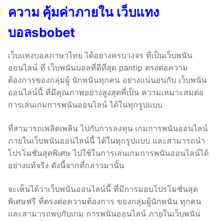
ความ คุ้มค่าภายใน เว็บแทง
บอลsbobet
เว็บแทงบอลภาษาไทย ได้อย่างครบวงจร ที่เป็นเว็บพนัน
ออนไลน์ ที่ เว็บพนันบอลที่ดีที่สุด pantip ตรงต่อความ
ต้องการของกลุ่มผู้ นักพนันทุกคน อย่างแน่นอนกับ เว็บพนัน
ออนไลน์นี้ ที่มีคุณภาพอย่างสูงสุดที่เป็น ความเหมาะสมต่อ
การเล่นเกมการพนันออนไลน์ ได้ในทุกรูปแบบ
ที่สามารถเพลิดเพลิน ไปกับการลงทุน เกมการพนันออนไลน์
ภายในเว็บพนันออนไลน์นี้ ได้ในทุกรูปแบบ และสามารถนำ
โปรโมชั่นสุดพิเศษ ไปใช้ในการเล่นเกมการพนันออนไลน์ได้
อย่างแท้จริง ดังนี้จากที่กล่าวมานั้น
จะเห็นได้ว่าเว็บพนันออนไลน์นี้ ที่มีการมอบโปรโมชั่นสุด
พิเศษฟรี ที่ตรงต่อความต้องการ ของกลุ่มผู้นักพนัน ทุกคน
และสามารถพบกับเกม การพนันออนไลน์ ภายในเว็บพนัน