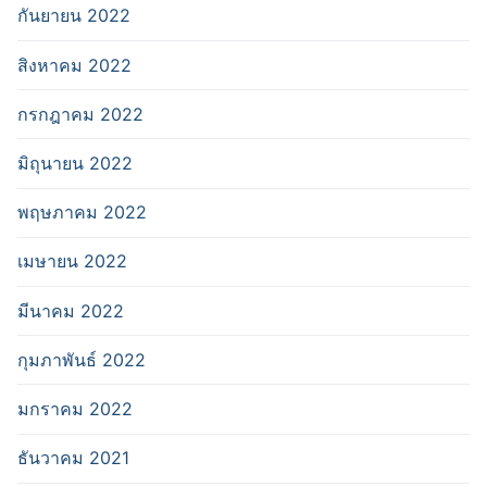
กันยายน 2022
สิงหาคม 2022
กรกฎาคม 2022
มิถุนายน 2022
พฤษภาคม 2022
เมษายน 2022
มีนาคม 2022
กุมภาพันธ์ 2022
มกราคม 2022
ธันวาคม 2021