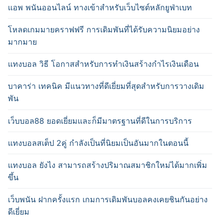
แอพ พนันออนไลน์ ทางเข้าสำหรับเว็บไซต์หลักยูฟ่าเบท
โหลดเกมมายคราฟฟรี การเดิมพันที่ได้รับความนิยมอย่าง
มากมาย
แทงบอล วิธี โอกาสสำหรับการทำเงินสร้างกำไรเงินเดือน
บาคาร่า เทคนิค มีแนวทางที่ดีเยี่ยมที่สุดสำหรับการวางเดิม
พัน
เว็บบอล88 ยอดเยี่ยมและก็มีมาตรฐานที่ดีในการบริการ
แทงบอลสเต็ป 2คู่ กำลังเป็นที่นิยมเป็นอันมากในตอนนี้
แทงบอล ยังไง สามารถสร้างปริมาณสมาชิกใหม่ได้มากเพิ่ม
ขึ้น
เว็บพนัน ฝากครั้งแรก เกมการเดิมพันบอลคงเคยชินกันอย่าง
ดีเยี่ยม