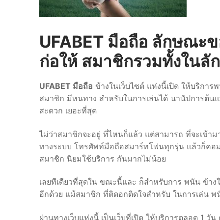
UFABET มือถือ ลักษณะขอ
ก่อให้ สมาชิกรวมทั้งใน
UFABET มือถือ
ข้างในเว็บไซต์ แห่งนี้เปิด ให้บริกา
สมาชิก มีหนทาง สำหรับในการเล่นได้ นานัปการต้นแบ
สะดวก เยอะที่สุด
ไม่ว่าสมาชิกจะอยู่ ที่ไหนก็แล้ว แต่สามารถ ที่จะเข้
ทางระบบ โทรศัพท์มือถือสมาร์ทโฟนทุกรุ่น แล้วก็คอมพ
สมาชิก นิยมใช้บริการ กันมากไม่น้อย
เลยทีเดียวที่สุดใน ขณะนี้และ ก็สำหรับการ พนัน ข้าง
อีกด้วย แม้สมาชิก ที่ติดอกติดใจสำหรับ ในการเล่น พ
ผ่านทางเว็บแห่งนี้ เป็นเว็บที่เปิด ให้บริการตลอด 1 วั