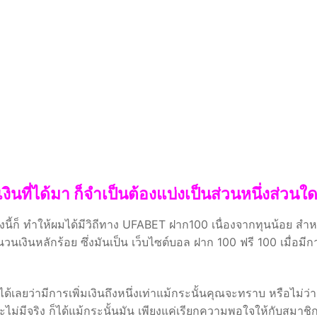
เงินที่ได้มา ก็จำเป็นต้องแบ่งเป็นส่วนหนึ่งส่วนใ
ี้ก็ ทำให้ผมได้มีวิถีทาง UFABET ฝาก100 เนื่องจากทุนน้อย สำหร
เงินหลักร้อย ซึ่งมันเป็น เว็บไซต์บอล ฝาก 100 ฟรี 100 เมื่อมีกา
 ได้เลยว่ามีการเพิ่มเงินถึงหนึ่งเท่าแม้กระนั้นคุณจะทราบ หรือไม่ว่
าจจะไม่มีจริง ก็ได้แม้กระนั้นมัน เพียงแค่เรียกความพอใจให้กับสมาชิ