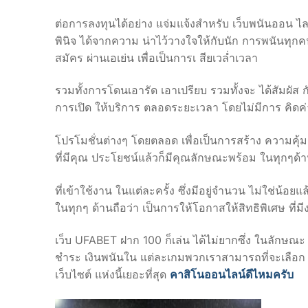
ต่อการลงทุนได้อย่าง แจ่มแจ้งสำหรับ เว็บพนันออน ไล
พินิจ ได้จากความ น่าไว้วางใจให้กับนัก การพนันทุกค
สมัคร ผ่านเอเย่น เพื่อเป็นการเ สียเวล่ำเวลา
รวมทั้งการโดนเอารัด เอาเปรียบ รวมทั้งจะ ได้สัมผัส กั
การเปิด ให้บริการ ตลอดระยะเวลา โดยไม่มีการ คิดค่าค
โปรโมชั่นต่างๆ โดยตลอด เพื่อเป็นการสร้าง ความคุ้มราคา
ที่มีคุณ ประโยชน์แล้วก็มีคุณลักษณะพร้อม ในทุกๆด้า
ที่เข้าใช้งาน ในแต่ละครั้ง ซึ่งมีอยู่จำนวน ไม่ใช่น้อย
ในทุกๆ ด้านถือว่า เป็นการให้โอกาสให้สิทธิพิเศษ ที
เว็บ UFABET ฝาก 100 ก็เล่น ได้ไม่ยากซึ่ง ในลักษณะ
ชำระ เงินพนันใน แต่ละเกมพวกเราสามารถที่จะเลือก วา
เว็บไซต์ แห่งนี้เยอะที่สุด
คาสิโนออนไลน์ดีไหมครับ