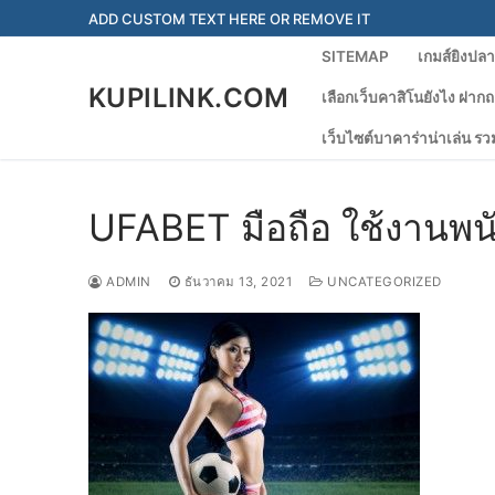
Skip
ADD CUSTOM TEXT HERE OR REMOVE IT
to
SITEMAP
เกมส์ยิงปลา
content
KUPILINK.COM
เลือกเว็บคาสิโนยังไง ฝาก
เว็บไซต์บาคาร่าน่าเล่น รว
UFABET มือถือ ใช้งานพนั
ADMIN
ธันวาคม 13, 2021
UNCATEGORIZED