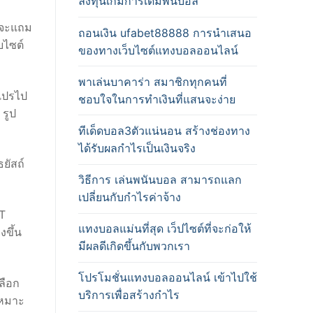
ลงทุนเกมการเดิมพันบอล
้วจะแถม
ถอนเงิน ufabet88888 การนำเสนอ
บไซต์
ของทางเว็บไซต์แทงบอลออนไลน์
พาเล่นบาคาร่า สมาชิกทุกคนที่
 แปรไป
ชอบใจในการทำเงินที่แสนจะง่าย
 รูป
ทีเด็ดบอล3ตัวแน่นอน สร้างช่องทาง
ได้รับผลกำไรเป็นเงินจริง
ยัสถ์
วิธีการ เล่นพนันบอล สามารถแลก
เปลี่ยนกับกำไรค่าจ้าง
ET
แทงบอลแม่นที่สุด เว็ปไซต์ที่จะก่อให้
งขึ้น
มีผลดีเกิดขึ้นกับพวกเรา
โปรโมชั่นแทงบอลออนไลน์ เข้าไปใช้
ลือก
บริการเพื่อสร้างกำไร
เหมาะ