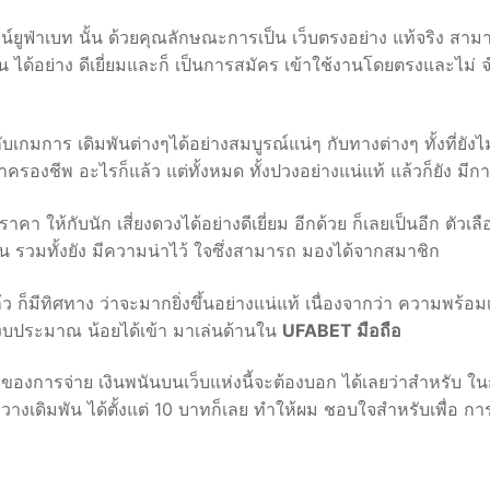
น์ยูฟ่าเบท นั้น ด้วยคุณลักษณะการเป็น เว็บตรงอย่าง แท้จริง สาม
น ได้อย่าง ดีเยี่ยมและก็ เป็นการสมัคร เข้าใช้งานโดยตรงและไม่ 
บเกมการ เดิมพันต่างๆได้อย่างสมบูรณ์แน่ๆ กับทางต่างๆ ทั้งที่ยังไ
รองชีพ อะไรก็แล้ว แต่ทั้งหมด ทั้งปวงอย่างแน่แท้ แล้วก็ยัง มี
 ให้กับนัก เสี่ยงดวงได้อย่างดีเยี่ยม อีกด้วย ก็เลยเป็นอีก ตัวเลื
น รวมทั้งยัง มีความน่าไว้ ใจซึ่งสามารถ มองได้จากสมาชิก
แล้ว ก็มีทิศทาง ว่าจะมากยิ่งขึ้นอย่างแน่แท้ เนื่องจากว่า ความพร้อม
่มีงบประมาณ น้อยได้เข้า มาเล่นด้านใน
UFABET มือถือ
 ของการจ่าย เงินพนันบนเว็บแห่งนี้จะต้องบอก ได้เลยว่าสำหรับ ใ
งเดิมพัน ได้ตั้งแต่ 10 บาทก็เลย ทำให้ผม ชอบใจสำหรับเพื่อ กา