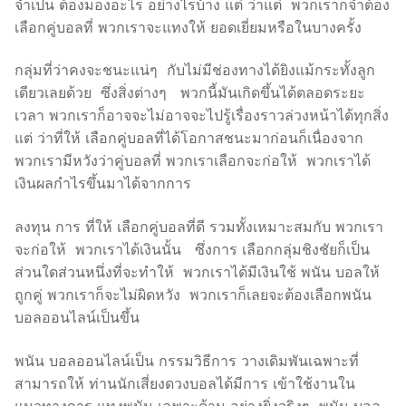
จำเป็น ต้องมองอะไร อย่างไรบ้าง แต่ ว่าแต่ พวกเราก็จำต้อง
เลือกคู่บอลที่ พวกเราจะแทงให้ ยอดเยี่ยมหรือในบางครั้ง
กลุ่มที่ว่าคงจะชนะแน่ๆ กับไม่มีช่องทางได้ยิงแม้กระทั้งลูก
เดียวเลยด้วย ซึ่งสิ่งต่างๆ พวกนี้มันเกิดขึ้นได้ตลอดระยะ
เวลา พวกเราก็อาจจะไม่อาจจะไปรู้เรื่องราวล่วงหน้าได้ทุกสิ่ง
แต่ ว่าที่ให้ เลือกคู่บอลที่ได้โอกาสชนะมาก่อนก็เนื่องจาก
พวกเรามีหวังว่าคู่บอลที่ พวกเราเลือกจะก่อให้ พวกเราได้
เงินผลกำไรขึ้นมาได้จากการ
ลงทุน การ ที่ให้ เลือกคู่บอลที่ดี รวมทั้งเหมาะสมกับ พวกเรา
จะก่อให้ พวกเราได้เงินนั้น ซึ่งการ เลือกกลุ่มชิงชัยก็เป็น
ส่วนใดส่วนหนึ่งที่จะทำให้ พวกเราได้มีเงินใช้ พนัน บอลให้
ถูกคู่ พวกเราก็จะไม่ผิดหวัง พวกเราก็เลยจะต้องเลือกพนัน
บอลออนไลน์เป็นขึ้น
พนัน บอลออนไลน์เป็น กรรมวิธีการ วางเดิมพันเฉพาะที่
สามารถให้ ท่านนักเสี่ยงดวงบอลได้มีการ เข้าใช้งานใน
แนวทางการ แทงพนัน เฉพาะด้าน อย่างยิ่งจริงๆ
พนัน บอล