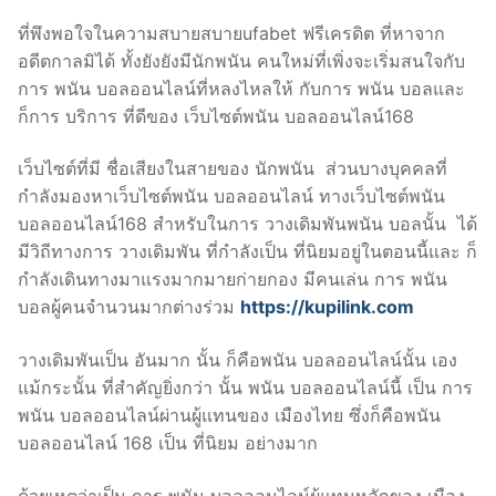
ที่พึงพอใจในความสบายสบายufabet ฟรีเครดิต ที่หาจาก
อดีตกาลมิได้ ทั้งยังยังมีนักพนัน คนใหม่ที่เพิ่งจะเริ่มสนใจกับ
การ พนัน บอลออนไลน์ที่หลงไหลให้ กับการ พนัน บอลและ
ก็การ บริการ ที่ดีของ เว็บไซต์พนัน บอลออนไลน์168
เว็บไซต์ที่มี ชื่อเสียงในสายของ นักพนัน ส่วนบางบุคคลที่
กำลังมองหาเว็บไซต์พนัน บอลออนไลน์ ทางเว็บไซต์พนัน
บอลออนไลน์168 สำหรับในการ วางเดิมพันพนัน บอลนั้น ได้
มีวิถีทางการ วางเดิมพัน ที่กำลังเป็น ที่นิยมอยู่ในตอนนี้และ ก็
กำลังเดินทางมาแรงมากมายก่ายกอง มีคนเล่น การ พนัน
บอลผู้คนจำนวนมากต่างร่วม
https://kupilink.com
วางเดิมพันเป็น อันมาก นั้น ก็คือพนัน บอลออนไลน์นั้น เอง
แม้กระนั้น ที่สำคัญยิ่งกว่า นั้น พนัน บอลออนไลน์นี้ เป็น การ
พนัน บอลออนไลน์ผ่านผู้แทนของ เมืองไทย ซึ่งก็คือพนัน
บอลออนไลน์ 168 เป็น ที่นิยม อย่างมาก
ด้วยเหตุว่าเป็น การ พนัน บอลออนไลน์ผู้แทนหลักของ เมือง