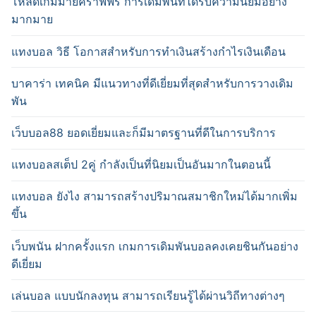
โหลดเกมมายคราฟฟรี การเดิมพันที่ได้รับความนิยมอย่าง
มากมาย
แทงบอล วิธี โอกาสสำหรับการทำเงินสร้างกำไรเงินเดือน
บาคาร่า เทคนิค มีแนวทางที่ดีเยี่ยมที่สุดสำหรับการวางเดิม
พัน
เว็บบอล88 ยอดเยี่ยมและก็มีมาตรฐานที่ดีในการบริการ
แทงบอลสเต็ป 2คู่ กำลังเป็นที่นิยมเป็นอันมากในตอนนี้
แทงบอล ยังไง สามารถสร้างปริมาณสมาชิกใหม่ได้มากเพิ่ม
ขึ้น
เว็บพนัน ฝากครั้งแรก เกมการเดิมพันบอลคงเคยชินกันอย่าง
ดีเยี่ยม
เล่นบอล แบบนักลงทุน สามารถเรียนรู้ได้ผ่านวิถีทางต่างๆ