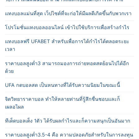
แทงบอลแม่นที่สุด เว็ปไซต์ที่จะก่อให้มีผลดีเกิดขึ้นกับพวกเรา
โปรโมชั่นแทงบอลออนไลน์ เข้าไปใช้บริการเพื่อสร้างกำไร
แทงบอลฟรี UFABET สำหรับเพื่อการได้กำไรได้ตลอดระยะ
เวลา
ราคาบอลสูงต่ำ3 สามารถมองการถ่ายทอดสดย้อนไปได้อีก
ด้วย
UFA กดบอลสด เป็นหนทางที่ได้รับความนิยมในขณะนี้
จิตวิทยาราคาบอล ทำให้หลายท่านที่รู้สึกชื่นชอบและก็
เผลอไผล
ทีเด็ดบอลเต็ง 1ตัว ได้รับผลกำไรและก็ความสนุกเป็นอันมาก
ราคาบอลสูงต่ำ3.5-4 คือ ความปลอดภัยสำหรับในการลงทุน