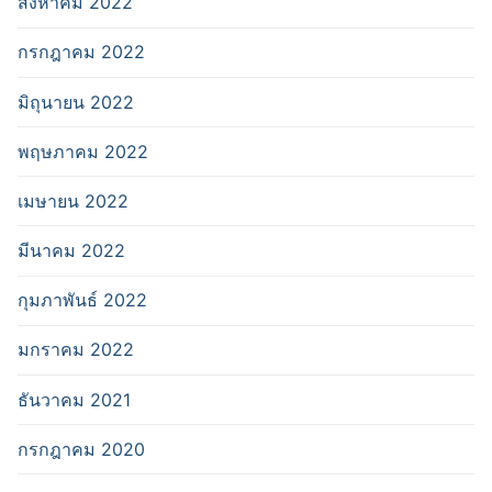
สิงหาคม 2022
กรกฎาคม 2022
มิถุนายน 2022
พฤษภาคม 2022
เมษายน 2022
มีนาคม 2022
กุมภาพันธ์ 2022
มกราคม 2022
ธันวาคม 2021
กรกฎาคม 2020