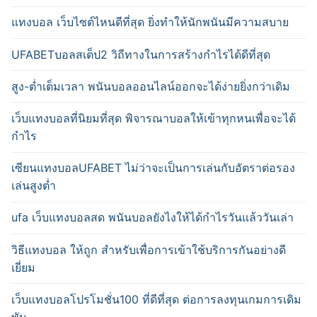
แทงบอล เว็บไซต์ไหนดีที่สุด ยิ่งทำให้นักพนันมีความสบาย
UFABETบอลสเต็ป2 วิถีทางในการสร้างกำไรได้ดีที่สุด
สูง-ต่ำเต็มเวลา พนันบอลออนไลน์ออกจะได้ง่ายยิ่งกว่าเดิม
เว็บแทงบอลที่นิยมที่สุด พิจารณาบอลให้เข้าทุกหนเพื่อจะได้
กำไร
เซียนแทงบอลUFABET ไม่ว่าจะเป็นการเล่นกับอัตราต่อรอง
เล่นสูงต่ำ
ufa เว็บแทงบอลสด พนันบอลยังไงให้ได้กำไรวันแล้ววันเล่า
วิธีแทงบอล ให้ถูก สำหรับเพื่อการเข้าใช้บริการกันอย่างดี
เยี่ยม
เว็บแทงบอลโปรโมชั่น100 ที่ดีที่สุด ต่อการลงทุนเกมการเดิม
พัน