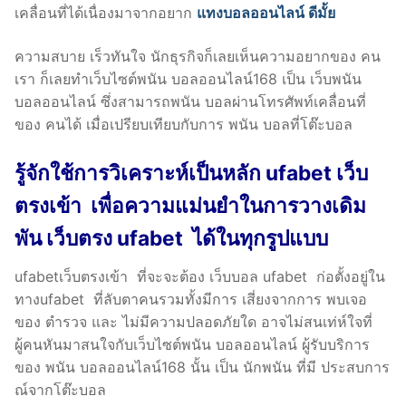
เคลื่อนที่ได้เนื่องมาจากอยาก
แทงบอลออนไลน์ ดีมั้ย
ความสบาย เร็วทันใจ นักธุรกิจก็เลยเห็นความอยากของ คน
เรา ก็เลยทำเว็บไซต์พนัน บอลออนไลน์168 เป็น เว็บพนัน
บอลออนไลน์ ซึ่งสามารถพนัน บอลผ่านโทรศัพท์เคลื่อนที่
ของ คนได้ เมื่อเปรียบเทียบกับการ พนัน บอลที่โต๊ะบอล
รู้จักใช้การวิเคราะห์เป็นหลัก ufabet เว็บ
ตรงเข้า เพื่อความแม่นยำในการวางเดิม
พัน เว็บตรง ufabet ได้ในทุกรูปแบบ
ufabetเว็บตรงเข้า ที่จะจะต้อง เว็บบอล ufabet ก่อตั้งอยู่ใน
ทางufabet ที่ลับตาคนรวมทั้งมีการ เสี่ยงจากการ พบเจอ
ของ ตำ
รวจ และ ไม่มีความปลอดภัยใด อาจไม่สนเท่ห์ใจที่
ผู้คนหันมาสนใจกับเว็บไซต์พนัน บอลออนไลน์ ผู้รับบริการ
ของ พนัน บอลออนไลน์168 นั้น เป็น นักพนัน ที่มี ประสบการ
ณ์จากโต๊ะบอล