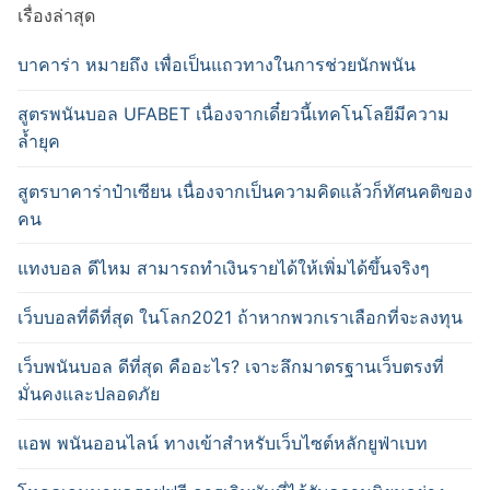
เรื่องล่าสุด
บาคาร่า หมายถึง เพื่อเป็นแถวทางในการช่วยนักพนัน
สูตรพนันบอล UFABET เนื่องจากเดี๋ยวนี้เทคโนโลยีมีความ
ล้ำยุค
สูตรบาคาร่าป๋าเซียน เนื่องจากเป็นความคิดแล้วก็ทัศนคติของ
คน
แทงบอล ดีไหม สามารถทำเงินรายได้ให้เพิ่มได้ขึ้นจริงๆ
เว็บบอลที่ดีที่สุด ในโลก2021 ถ้าหากพวกเราเลือกที่จะลงทุน
เว็บพนันบอล ดีที่สุด คืออะไร? เจาะลึกมาตรฐานเว็บตรงที่
มั่นคงและปลอดภัย
แอพ พนันออนไลน์ ทางเข้าสำหรับเว็บไซต์หลักยูฟ่าเบท