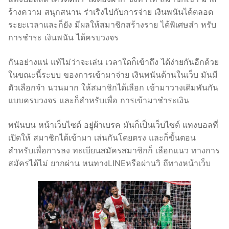
ร้างความ สนุกสนาน ร่าเริงไปกับการจ่าย เงินพนันได้ตลอด
ระยะเวลาและก็ยัง มีผลให้สมาชิกสร้างราย ได้พิเศษสำ หรับ
การชำระ เงินพนัน ได้ครบวงจร
กันอย่างแน่ แท้ไม่ว่าจะเล่น เวลาใดก็เข้าถึง ได้ง่ายกันอีกด้วย
ในขณะนี้ระบบ ของการเข้ามาจ่าย เงินพนันด้านในเว็บ มันมี
ตัวเลือกจำ นวนมาก ให้สมาชิกได้เลือก เข้ามาวางเดิมพันกัน
แบบครบวงจร และก็สำหรับเพื่อ การเข้ามาชำระเงิน
พนันบน หน้าเว็บไซต์ อยู่ผ้าเบรค มันก็เป็นเว็บไซต์ แทงบอลที่
เปิดให้ สมาชิกได้เข้ามา เล่นกันโดยตรง และก็ขั้นตอน
สำหรับเพื่อการลง ทะเบียนสมัครสมาชิกก็ เลือกแนว ทางการ
สมัครได้ไม่ ยากผ่าน หนทางLINEหรือผ่านวิ ถีทางหน้าเว็บ