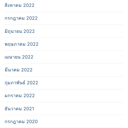
สิงหาคม 2022
กรกฎาคม 2022
มิถุนายน 2022
พฤษภาคม 2022
เมษายน 2022
มีนาคม 2022
กุมภาพันธ์ 2022
มกราคม 2022
ธันวาคม 2021
กรกฎาคม 2020