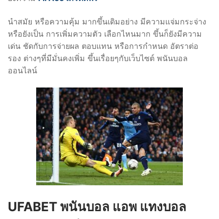
นำสมัย หรือความคุ้ม มากขึ้นเดิมอย่าง มีความแจ่มกระจ่าง
หรือยังเป็น การเพิ่มความตัว เลือกไหนมาก ขึ้นก็ยังมีความ
เด่น ชัดกับการจ่ายผล ตอบแทน หรือการกำหนด อัตราต่อ
รอง ต่างๆที่มีมั่นคงเพิ่ม ขึ้นเรื่อยๆกับเว็บไซต์ พนันบอล
ออนไลน์
UFABET พนันบอล แอพ แทงบอล