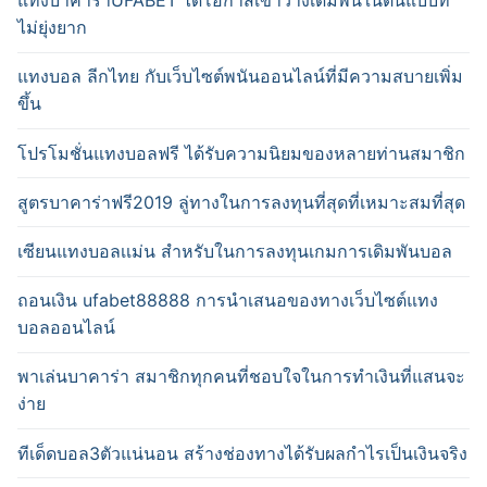
แทงบาคาร่าUFABET ได้โอกาสเข้าวางเดิมพันในต้นแบบที่
ไม่ยุ่งยาก
แทงบอล ลีกไทย กับเว็บไซต์พนันออนไลน์ที่มีความสบายเพิ่ม
ขึ้น
โปรโมชั่นแทงบอลฟรี ได้รับความนิยมของหลายท่านสมาชิก
สูตรบาคาร่าฟรี2019 ลู่ทางในการลงทุนที่สุดที่เหมาะสมที่สุด
เซียนแทงบอลเเม่น สำหรับในการลงทุนเกมการเดิมพันบอล
ถอนเงิน ufabet88888 การนำเสนอของทางเว็บไซต์แทง
บอลออนไลน์
พาเล่นบาคาร่า สมาชิกทุกคนที่ชอบใจในการทำเงินที่แสนจะ
ง่าย
ทีเด็ดบอล3ตัวแน่นอน สร้างช่องทางได้รับผลกำไรเป็นเงินจริง