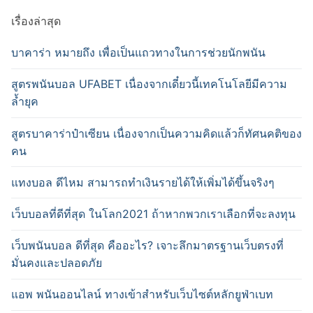
เรื่องล่าสุด
บาคาร่า หมายถึง เพื่อเป็นแถวทางในการช่วยนักพนัน
สูตรพนันบอล UFABET เนื่องจากเดี๋ยวนี้เทคโนโลยีมีความ
ล้ำยุค
สูตรบาคาร่าป๋าเซียน เนื่องจากเป็นความคิดแล้วก็ทัศนคติของ
คน
แทงบอล ดีไหม สามารถทำเงินรายได้ให้เพิ่มได้ขึ้นจริงๆ
เว็บบอลที่ดีที่สุด ในโลก2021 ถ้าหากพวกเราเลือกที่จะลงทุน
เว็บพนันบอล ดีที่สุด คืออะไร? เจาะลึกมาตรฐานเว็บตรงที่
มั่นคงและปลอดภัย
แอพ พนันออนไลน์ ทางเข้าสำหรับเว็บไซต์หลักยูฟ่าเบท