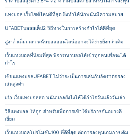
ราคาบอลสูงต่ำ3.5-4 คือ ความปลอดภัยสำหรับในการลงทุน
แทงบอล เว็บไซต์ไหนดีที่สุด ยิ่งทำให้นักพนันมีความสบาย
UFABETบอลสเต็ป2 วิถีทางในการสร้างกำไรได้ดีที่สุด
สูง-ต่ำเต็มเวลา พนันบอลออนไลน์ออกจะได้ง่ายยิ่งกว่าเดิม
เว็บแทงบอลที่นิยมที่สุด พิจารณาบอลให้เข้าทุกหนเพื่อจะได้
กำไร
เซียนแทงบอลUFABET ไม่ว่าจะเป็นการเล่นกับอัตราต่อรอง
เล่นสูงต่ำ
ufa เว็บแทงบอลสด พนันบอลยังไงให้ได้กำไรวันแล้ววันเล่า
วิธีแทงบอล ให้ถูก สำหรับเพื่อการเข้าใช้บริการกันอย่างดี
เยี่ยม
เว็บแทงบอลโปรโมชั่น100 ที่ดีที่สุด ต่อการลงทุนเกมการเดิม