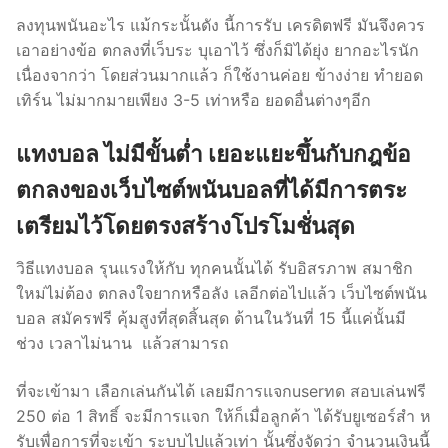
ลงทุนพนันอะไร แม้กระนั้นดัง นี้การรับ เครดิตฟรี มันจึงควร
เอาอย่างข้อ ตกลงที่เว็บระ บุเอาไว้ ซึ่งก็มิได้ยุ่ง ยากอะไรนัก
เนื่องจากว่า โดยส่วนมากแล้ว ก็ใช้งานค่อย ข้างง่าย ทำยอด
เทิร์น ไม่มากมายเพียง 3-5 เท่าหรือ ยอดอื่นต่างๆอีก
แทงบอล ไม่มีขั้นต่ำ เยอะแยะขึ้นกับกฎข้อ
ตกลงของเว็บไซต์พนันบอลที่ได้มีการตระ
เตรียมไว้โดยตรงสร้างโปรโมชั่นสุด
วิธีแทงบอล รุนแรงให้กับ ทุกคนนั้นได้ รับอิสรภาพ สมาชิก
ใหม่ไม่ต้อง ตกลงใจยากหรือลัง เลอีกต่อไปแล้ว เว็บไซต์พนัน
บอล สมัครฟรี คุ้มสูงที่สุดสิ้นสุด ด้านในวันที่ 15 นี้แค่นั้นมี
ช่วง เวลาไม่นาน แล้วสามารถ
ที่จะเข้ามา เลือกเล่นกันได้ เลยมีการแจกuserทด สอบเล่นฟรี
250 ต่อ 1 สิทธิ์ จะมีการแจก ให้ก็เมื่อลูกค้า ได้รับยูเซอร์สำ ห
รับเพื่อการที่จะเข้า ระบบไปแล้วเท่า นั้นซึ่งจัดว่า จำนวนเงินนี้