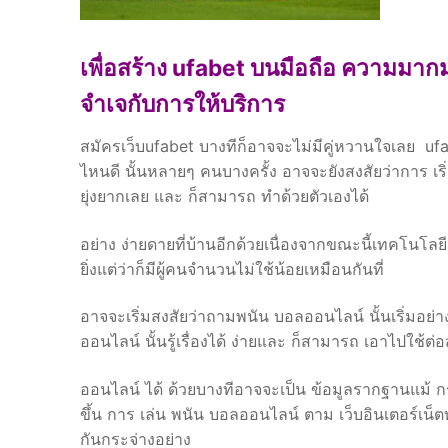
เพื่อสร้าง ufabet บนมือถือ ความมากมา
จำเจกับการให้บริการ
สมัครเว็บufabet บางทีก็อาจจะไม่มีคู่หวานใจเลย ufa
ไหนดี นั้นหลายๆ คนบางครั้ง อาจจะยังสงสัยว่าการ เริ
ยุ่งยากเลย และ ก็สามารถ ทำด้วยตัวเองได้
อย่าง ง่ายดายที่บ้านอีกด้วยเนื่องจากขณะนี้เ
ทคโนโลยีน
ยิ่งแต่ว่าก็มีผู้คนจำนวนไม่ใช้น้อยเหมือนกันที่
อาจจะเริ่มสงสัยว่าถามพนัน บอลออนไลน์ นั้นเริ่มอย่า
ออนไลน์ นั้นรู้เรื่องได้ ง่ายและ ก็สามารถ เอาไปใช้ต
ออนไลน์ ได้ ด้วยบางทีอาจจะเป็น ข้อมูลรากฐานแม้ ก
ขึ้น การ เล่น พนัน บอลออนไลน์ ตาม เว็บอินเตอร์เน็ตทั
กันกระจ่างอย่าง