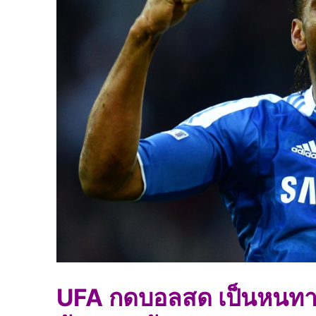
UFA กดบอลสด เป็นหนทางก