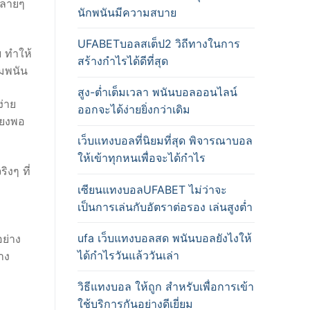
หลายๆ
นักพนันมีความสบาย
UFABETบอลสเต็ป2 วิถีทางในการ
ย ทำให้
สร้างกำไรได้ดีที่สุด
ามพนัน
สูง-ต่ำเต็มเวลา พนันบอลออนไลน์
ง่าย
ออกจะได้ง่ายยิ่งกว่าเดิม
ียงพอ
เว็บแทงบอลที่นิยมที่สุด พิจารณาบอล
ให้เข้าทุกหนเพื่อจะได้กำไร
ิงๆ ที่
เซียนแทงบอลUFABET ไม่ว่าจะ
เป็นการเล่นกับอัตราต่อรอง เล่นสูงต่ำ
ufa เว็บแทงบอลสด พนันบอลยังไงให้
อย่าง
ได้กำไรวันแล้ววันเล่า
่าง
วิธีแทงบอล ให้ถูก สำหรับเพื่อการเข้า
ใช้บริการกันอย่างดีเยี่ยม