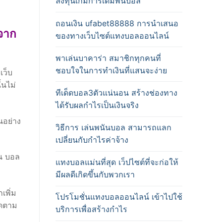
ลงทุนเกมการเดิมพันบอล
ถอนเงิน ufabet88888 การนำเสนอ
ำจาก
ของทางเว็บไซต์แทงบอลออนไลน์
พาเล่นบาคาร่า สมาชิกทุกคนที่
ชอบใจในการทำเงินที่แสนจะง่าย
เว็บ
้นไม่
ทีเด็ดบอล3ตัวแน่นอน สร้างช่องทาง
ได้รับผลกำไรเป็นเงินจริง
นอย่าง
วิธีการ เล่นพนันบอล สามารถแลก
เปลี่ยนกับกำไรค่าจ้าง
ัน บอล
แทงบอลแม่นที่สุด เว็ปไซต์ที่จะก่อให้
มีผลดีเกิดขึ้นกับพวกเรา
เพิ่ม
โปรโมชั่นแทงบอลออนไลน์ เข้าไปใช้
ิดตาม
บริการเพื่อสร้างกำไร