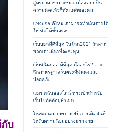
สูตรบาคาร่าป๋าเซียน เนื่องจากเป็น
ความคิดแล้วก็ทัศนคติของคน
แทงบอล ดีไหม สามารถทำเงินรายได้
ให้เพิ่มได้ขึ้นจริงๆ
เว็บบอลที่ดีที่สุด ในโลก2021 ถ้าหาก
พวกเราเลือกที่จะลงทุน
เว็บพนันบอล ดีที่สุด คืออะไร? เจาะ
ลึกมาตรฐานเว็บตรงที่มั่นคงและ
ปลอดภัย
แอพ พนันออนไลน์ ทางเข้าสำหรับ
เว็บไซต์หลักยูฟ่าเบท
โหลดเกมมายคราฟฟรี การเดิมพันที่
ได้รับความนิยมอย่างมากมาย
กับ