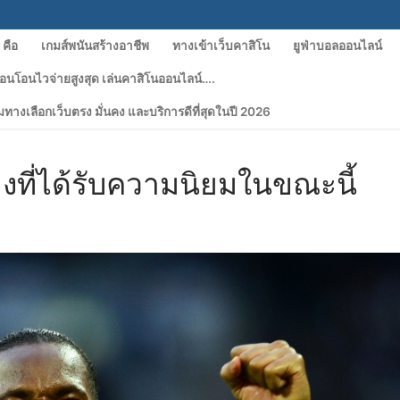
 คือ
เกมส์พนันสร้างอาชีพ
ทางเข้าเว็บคาสิโน
ยูฟ่าบอลออนไลน์
ถอนโอนไวจ่ายสูงสุด เล่นคาสิโนออนไลน์….
มทางเลือกเว็บตรง มั่นคง และบริการดีที่สุดในปี 2026
Search for:
ี่ได้รับความนิยมในขณะนี้