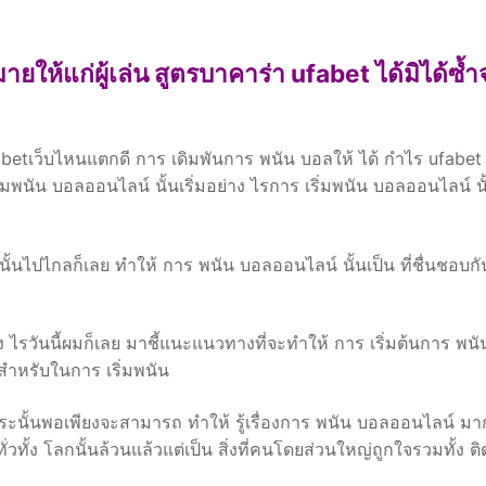
ยให้แก่ผู้เล่น สูตรบาคาร่า ufabet ได้มิได้ซ้
betเว็บไหนแตกดี การ เดิมพันการ พนัน บอลให้ ได้ กำไร ufabet 
่มพนัน บอลออนไลน์ นั้นเริ่มอย่าง ไรการ เริ่มพนัน บอลออนไลน์ นั
ั้นไปไกลก็เลย ทำให้ การ พนัน บอลออนไลน์ นั้นเป็น ที่ชื่นชอบกั
ง ไรวันนี้ผมก็เลย มาชี้แนะแนวทางที่จะทำให้ การ เริ่มต้นการ พน
่อสำหรับในการ เริ่มพนัน
ระนั้นพอเพียงจะสามารถ ทำให้ รู้เรื่องการ พนัน บอลออนไลน์ มาก
่วทั้ง โลกนั้นล้วนแล้วแต่เป็น สิ่งที่คนโดยส่วนใหญ่ถูกใจรวมทั้ง ต