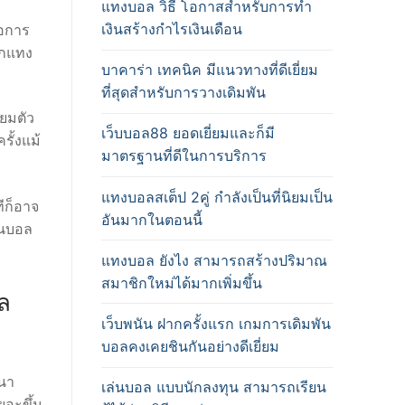
แทงบอล วิธี โอกาสสำหรับการทำ
เงินสร้างกำไรเงินเดือน
่อการ
อกแทง
บาคาร่า เทคนิค มีแนวทางที่ดีเยี่ยม
ที่สุดสำหรับการวางเดิมพัน
ียมตัว
เว็บบอล88 ยอดเยี่ยมและก็มี
รั้งแม้
มาตรฐานที่ดีในการบริการ
แทงบอลสเต็ป 2คู่ กำลังเป็นที่นิยมเป็น
ีก็อาจ
อันมากในตอนนี้
ันบอล
แทงบอล ยังไง สามารถสร้างปริมาณ
สมาชิกใหม่ได้มากเพิ่มขึ้น
ล
เว็บพนัน ฝากครั้งแรก เกมการเดิมพัน
บอลคงเคยชินกันอย่างดีเยี่ยม
ถนา
เล่นบอล แบบนักลงทุน สามารถเรียน
ยอะขึ้น