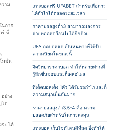
 ความ
แทงบอลฟรี UFABET สำหรับเพื่อการ
ได้กำไรได้ตลอดระยะเวลา
บในการ
ราคาบอลสูงต่ำ3 สามารถมองการ
์ ที่
ถ่ายทอดสดย้อนไปได้อีกด้วย
UFA กดบอลสด เป็นหนทางที่ได้รับ
ใจ
ความนิยมในขณะนี้
โมชั่น
จิตวิทยาราคาบอล ทำให้หลายท่านที่
รู้สึกชื่นชอบและก็เผลอไผล
ทีเด็ดบอลเต็ง 1ตัว ได้รับผลกำไรและก็
ความสนุกเป็นอันมาก
 อย่าง
ญ่โต
ราคาบอลสูงต่ำ3.5-4 คือ ความ
ปลอดภัยสำหรับในการลงทุน
งจะ ได้
แทงบอล เว็บไซต์ไหนดีที่สุด ยิ่งทำให้