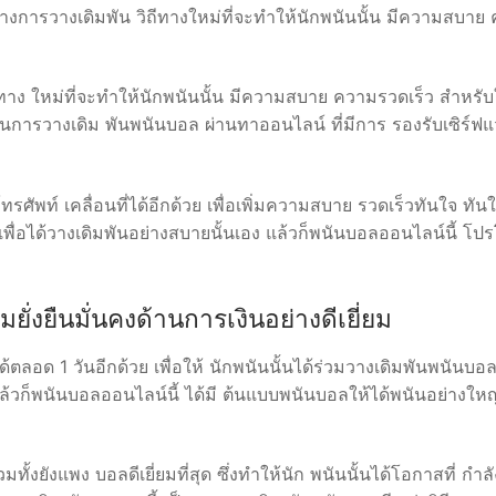
ทางการวางเดิมพัน วิถีทางใหม่ที่จะทำให้นักพนันนั้น มีความสบาย
ง ใหม่ที่จะทำให้นักพนันนั้น มีความสบาย ความรวดเร็ว สำหรั
การวางเดิม พันพนันบอล ผ่านทาออนไลน์ ที่มีการ รองรับเซิร์ฟแวร
รศัพท์ เคลื่อนที่ได้อีกด้วย เพื่อเพิ่มความสบาย รวดเร็วทันใจ ทัน
่อได้วางเดิมพันอย่างสบายนั้นเอง แล้วก็พนันบอลออนไลน์นี้ โปร
ั่งยืนมั่นคงด้านการเงินอย่างดีเยี่ยม
ตลอด 1 วันอีกด้วย เพื่อให้ นักพนันนั้นได้ร่วมวางเดิมพันพนันบอล
 แล้วก็พนันบอลออนไลน์นี้ ได้มี ต้นแบบพนันบอลให้ได้พนันอย่างให
ั้งยังแพง บอลดีเยี่ยมที่สุด ซึ่งทำให้นัก พนันนั้นได้โอกาสที่ กำลั