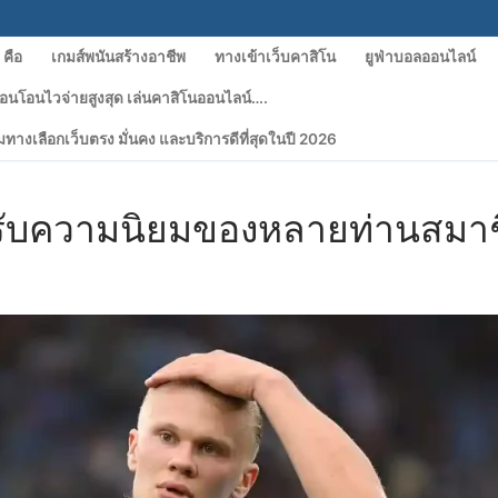
 คือ
เกมส์พนันสร้างอาชีพ
ทางเข้าเว็บคาสิโน
ยูฟ่าบอลออนไลน์
ถอนโอนไวจ่ายสูงสุด เล่นคาสิโนออนไลน์….
มทางเลือกเว็บตรง มั่นคง และบริการดีที่สุดในปี 2026
Search for:
้รับความนิยมของหลายท่านสมา