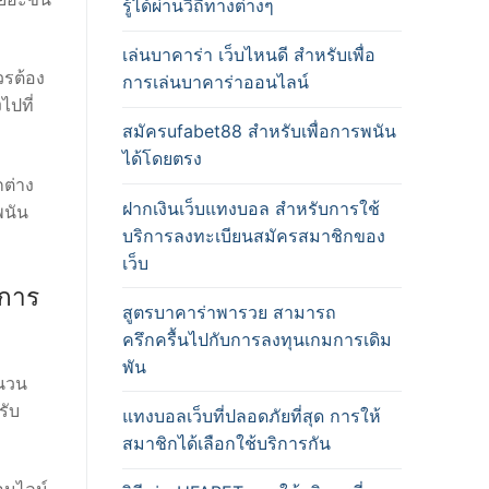
รู้ได้ผ่านวิถีทางต่างๆ
เล่นบาคาร่า เว็บไหนดี สำหรับเพื่อ
วรต้อง
การเล่นบาคาร่าออนไลน์
ไปที่
สมัครufabet88 สำหรับเพื่อการพนัน
ได้โดยตรง
กต่าง
ฝากเงินเว็บแทงบอล สำหรับการใช้
พนัน
บริการลงทะเบียนสมัครสมาชิกของ
เว็บ
นการ
สูตรบาคาร่าพารวย สามารถ
ครึกครื้นไปกับการลงทุนเกมการเดิม
พัน
ำนวน
รับ
แทงบอลเว็บที่ปลอดภัยที่สุด การให้
สมาชิกได้เลือกใช้บริการกัน