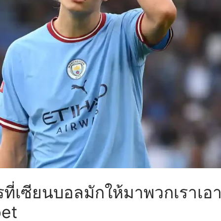
รที่เซียนบอลมักให้มาพวกเราเอ
bet