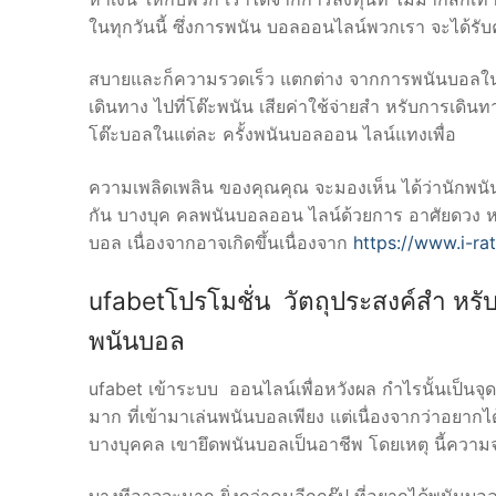
ในทุกวันนี้ ซึ่งการพนัน บอลออนไลน์พวกเรา จะได้ร
สบายและก็ความรวดเร็ว แตกต่าง จากการพนันบอลในยุค
เดินทาง ไปที่โต๊ะพนัน เสียค่าใช้จ่ายสำ หรับการเดินท
โต๊ะบอลในแต่ละ ครั้งพนันบอลออน ไลน์แทงเพื่อ
ความเพลิดเพลิน ของคุณคุณ จะมองเห็น ได้ว่านักพนัน
กัน บางบุค คลพนันบอลออน ไลน์ด้วยการ อาศัยดวง หร
บอล เนื่องจากอาจเกิดขึ้นเนื่องจาก
https://www.i-ra
ufabetโปรโมชั่น วัตถุประสงค์สำ หรั
พนันบอล
ufabet เข้าระบบ ออนไลน์เพื่อหวังผล กำไรนั้นเป็
มาก ที่เข้ามาเล่นพนันบอลเพียง แต่เนื่องจากว่าอยากไ
บางบุคคล เขายึดพนันบอลเป็นอาชีพ โดยเหตุ นี้ความจ