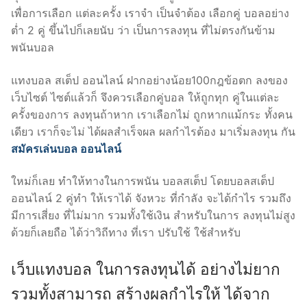
เพื่อการเลือก แต่ละครั้ง เราจำ เป็นจำต้อง เลือกคู่ บอลอย่าง
ต่ำ 2 คู่ ขึ้นไปก็เลยนับ ว่า เป็นการลงทุน ที่ไม่ตรงกันข้าม
พนันบอล
แทงบอล สเต็ป ออนไลน์ ฝากอย่างน้อย100กฎข้อตก ลงของ
เว็บไซต์ ไซต์แล้วก็ จึงควรเลือกคู่บอล ให้ถูกทุก คู่ในแต่ละ
ครั้งของการ ลงทุนถ้าหาก เราเลือกไม่ ถูกหากแม้กระ ทั้งคน
เดียว เราก็จะไม่ ได้ผลสำเร็จผล ผลกำไรต้อง มาเริ่มลงทุน กัน
สมัครเล่นบอล ออนไลน์
ใหม่ก็เลย ทำให้ทางในการพนัน บอลสเต็ป โดยบอลสเต็ป
ออนไลน์ 2 คู่ทำ ให้เราได้ จังหวะ ที่กำลัง จะได้กำไร รวมถึง
มีการเสี่ยง ที่ไม่มาก รวมทั้งใช้เงิน สำหรับในการ ลงทุนไม่สูง
ด้วยก็เลยถือ ได้ว่าวิถีทาง ที่เรา ปรับใช้ ใช้สำหรับ
เว็บแทงบอล ในการลงทุนได้ อย่างไม่ยาก
รวมทั้งสามารถ สร้างผลกำไรให้ ได้จาก