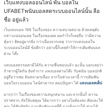
เว็บแทงบอลออนไลน์ พัน บอลใน
UFABETพนันบอลสดระบบออนไลน์นั้น ลือ
ชื่อ อยู่แล้ว
เว็บแทงบอล 168 ในเรื่องของ ความสบายสบาย ด้วยเหตุดัง
กล่าวแน่นอนเลย ในเรื่องของผล ผลกำไรก็เลยถือ ว่ามีความ
คุ้มรา ติดอยู่มากยิ่ง กว่าเนื่องจากเหตุ ว่าการแทงบอลใน
ระบบออนไลน์มี ข้อดีกว่า อย่างนี้ก็เลยทำให้การเดิมพันบอล
ผ่าน โต๊ะ
แทงบอลธรรมดามิได้รับ ความชื่นชอบแล้ว ฉะนั้น บอกเลยว่า
ถ้าหากผู้ใดกัน ยังทำการ แทงบอลผ่านโต๊ะ รับพนัน บอลปกติ
อยู่ถือว่าเชย ล้นหลามๆเนื่อง จากในช่วงเวลานี้ การเดิมพัน
บอลในระบบออน ไลน์สามารถ ตอบปัญหา ได้
แทงบอลสเต็ป
มากกว่า ในเรื่องของความสนุกสนาน และจากนั้นก็ ความ
ปราศจาก ภัยให้แด่คุณ ได้มากกว่า อย่างไม่ต้องสง สัยและให้
คุณ ได้สัมผัสกับ การเดิมพันบอลที่ดี มากยิ่งกว่าให้ ท่านได้