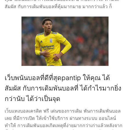
สัมผัส กับการเดิมพันบอลที่คุ้มมากมาย มากกว่าแล้ว ก็
เว็บพนันบอลที่ดีที่สุดpantip ให้คุณ ได้
สัมผัส กับการเดิมพันบอลที่ ได้กำไรมากยิ่ง
กว่านับ ได้ว่าเป็นจุด
เว็บแทงบอลเครดิต ฟรี เด่นของการเดิม พันการเดิมพันบอล
เลย ที่มีการเปิด ให้เข้าใช้บริการ ผ่านทางระบบ ออนไลน์
ทำให้ การเดิมพันบอลเกิดเหตุที่ง่ายมากกว่าเก่าแล้วหลังจาก