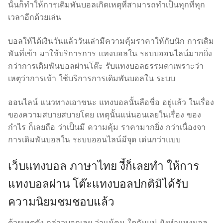
นั้นก็ทำให้การเดิมพันบอลเกิดเหตุที่สามารถทำเป็นทุกที่ทุก
เวลาอีกด้วยเล่น
บอลให้ได้เงินวันแล้ววันเล่ามีความคุ้มราคาให้กับนัก การเดิม
พันที่เข้า มาใช้บริการการ แทงบอลใน ระบบออนไลน์มากยิ่ง
กว่าการเดิมพันบอลผ่านโต๊ะ รับแทงบอลธรรมดาเพราะว่า
เหตุว่าการเข้า ใช้บริการการเดิมพันบอลใน ระบบ
ออนไลน์ แนวทางเอาชนะ แทงบอลนั้นลือชื่อ อยู่แล้ว ในเรื่อง
ของความสบายสบายโดย เหตุนั้นแน่นอนเลยในเรื่อง ของ
กำไร ก็เลยถือ ว่าเป็นมี ความคุ้ม ราคามากยิ่ง กว่าเนื่องจา
การเดิมพันบอลใน ระบบออนไลน์มีจุด เด่นกว่าแบบ
เว็บแทงบอล ภาษาไทย งี้ก็เลยทำ ให้การ
แทงบอลผ่าน โต๊ะแทงบอลปกติมิได้รับ
ความนิยมชมชอบแล้ว
ด้วยเหตุดัง กล่าวบอกเลย ว่าแม้คน ใดกันแน่ ยังทำแทงบอล