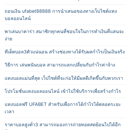
ถอนเงิน ufabet88888 การนำเสนอของทางเว็บไซต์แทง
บอลออนไลน์
พาเล่นบาคาร่า สมาชิกทุกคนที่ชอบใจในการทำเงินที่แสนจะ
ง่าย
ทีเด็ดบอล3ตัวแน่นอน สร้างช่องทางได้รับผลกำไรเป็นเงินจริง
วิธีการ เล่นพนันบอล สามารถแลกเปลี่ยนกับกำไรค่าจ้าง
แทงบอลแม่นที่สุด เว็ปไซต์ที่จะก่อให้มีผลดีเกิดขึ้นกับพวกเรา
โปรโมชั่นแทงบอลออนไลน์ เข้าไปใช้บริการเพื่อสร้างกำไร
แทงบอลฟรี UFABET สำหรับเพื่อการได้กำไรได้ตลอดระยะ
เวลา
ราคาบอลสูงต่ำ3 สามารถมองการถ่ายทอดสดย้อนไปได้อีก