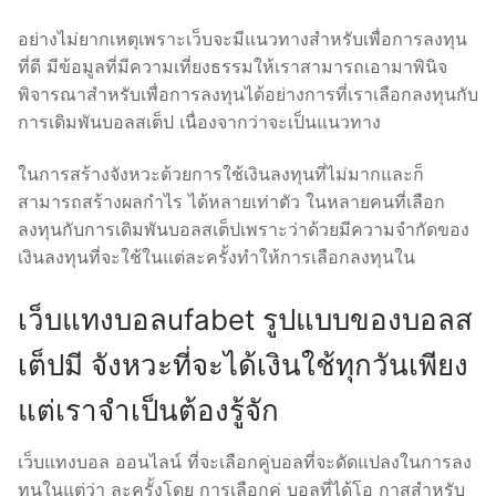
อย่างไม่ยากเหตุเพราะเว็บจะมีแนวทางสำหรับเพื่อการลงทุน
ที่ดี มีข้อมูลที่มีความเที่ยงธรรมให้เราสามารถเอามาพินิจ
พิจารณาสำหรับเพื่อการลงทุนได้อย่างการที่เราเลือกลงทุนกับ
การเดิมพันบอลสเต็ป เนื่องจากว่าจะเป็นแนวทาง
ในการสร้างจังหวะด้วยการใช้เงินลงทุนที่ไม่มากและก็
สามารถสร้างผลกำไร ได้หลายเท่าตัว ในหลายคนที่เลือก
ลงทุนกับการเดิมพันบอลสเต็ปเพราะว่าด้วยมีความจำกัดของ
เงินลงทุนที่จะใช้ในแต่ละครั้งทำให้การเลือกลงทุนใน
เว็บแทงบอลufabet รูปแบบของบอลส
เต็ปมี จังหวะที่จะได้เงินใช้ทุกวันเพียง
แต่เราจำเป็นต้องรู้จัก
เว็บแทงบอล ออนไลน์ ที่จะเลือกคู่บอลที่จะดัดแปลงในการลง
ทุนในแต่ว่า ละครั้งโดย การเลือกคู่ บอลที่ได้โอ กาสสำหรับ