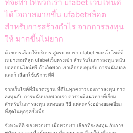
ที่จะทำให้พวกเรา ufabet เว็บไหนดี
ได้โอกาสมากขึ้น ufabetสล็อต
สำหรับการสร้างกำไร จากการลงทุน
ให้ มากขึ้นไม่ยาก
ด้วยการเลือกใช้บริการ สูตรบาคาร่า ufabet ของเว็บไซต์ที่
เหมาะสมที่สุด ufabetเว็บตรงเข้า สำหรับในการลงทุน พนัน
บอลออนไลน์ฟรี ถ้าเกิดพวก เราเลือกลงทุนกับ การพนันบอล
และก็ เลือกใช้บริการที่ดี
จากเว็บไซต์ที่มีมาตรฐาน ที่ดีในทุกคราวของการลงทุน การ
ลงทุนกับ การพนันบอลพวกเรา ควรจะมีแนวทางที่เยี่ยม
สำหรับในการลงทุน แทงบอล วิธี แต่ละครั้งอย่างยอดเยี่ยม
ที่สุดในทุกๆครั้งเพื่อ
จังหวะที่ดี ของพวกเรา เมื่อพวกเรา เลือกที่จะลงทุน กับการ
พนันบอล ออนไลน์หนทาง ที่พวกเราจะเลือกใช้ เพื่อการ