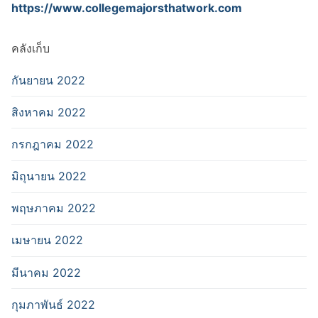
https://www.collegemajorsthatwork.com
คลังเก็บ
กันยายน 2022
สิงหาคม 2022
กรกฎาคม 2022
มิถุนายน 2022
พฤษภาคม 2022
เมษายน 2022
มีนาคม 2022
กุมภาพันธ์ 2022