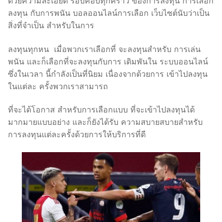
ด้วยความละเอียด รอบคอบทุกคราว ของการลงทุน การเลือก
ลงทุน กับการพนัน บอลออนไลน์การเลือก เว็บไซต์นับว่าเป็น
สิ่งที่จำเป็น สำหรับในการ
ลงทุนทุกหน เมื่อพวกเราเลือกที่ จะลงทุนสำหรับ การเล่น
พนัน และก็เลือกที่จะลงทุนกับการ เดิมพันใน ระบบออนไลน์
ซึ่งในเวลา นี้กำลังเป็นที่นิยม เนื่องจากด้วยการ เข้าไปลงทุน
ในแต่ละ ครั้งพวกเราสามารถ
ที่จะได้โอกาส สำหรับการเลือกแบบ ที่จะเข้าไปลงทุนได้
มากมายแบบอย่าง และก็ยังได้รับ ความสบายสบายสำหรับ
การลงทุนแต่ละครั้งด้วยการให้บริการที่ดี