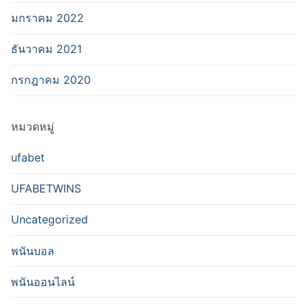
มกราคม 2022
ธันวาคม 2021
กรกฎาคม 2020
หมวดหมู่
ufabet
UFABETWINS
Uncategorized
พนันบอล
พนันออนไลน์