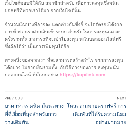
เว็บไซต์ชอบมีให้กับ สมาชิกสำหรับ เพื่อการลงทุนซึ่งพนัน
บอลฟรีที่พวกเราได้มา จากเว็บไซต์นั้น
จำนวนเงินบางทีอาจจะ แตกต่างกันซึ่งก็ จะไตร่ตรองได้จาก
การที่ พวกเราฝากเงินเข้าระบบ สำหรับในการลงทุนแต่ ละ
ครั้งรวมทั้ง สามารถที่จะเข้าไปลงทุน พนันบอลออนไลน์ฟรี
ซึ่งถือได้ว่า เป็นการเพิ่มทุนได้อีก
ทางหนึ่งของพวกเรา ที่จะสามารถสร้างกำไร จากการลงทุน
ได้อย่าง ไม่ยากเย็นรวมทั้ง กับวิถีทางของการ ลงทุนพนัน
บอลออนไลน์ ที่มีแบบอย่าง
https://kupilink.com
เมนู
PREVIOUS
NEXT
นำทาง
Previous
Next
บาคาร่า เทคนิค มีแนวทาง
โหลดเกมมายคราฟฟรี การ
post:
post:
เรื่อง
ที่ดีเยี่ยมที่สุดสำหรับการ
เดิมพันที่ได้รับความนิยม
วางเดิมพัน
อย่างมากมาย