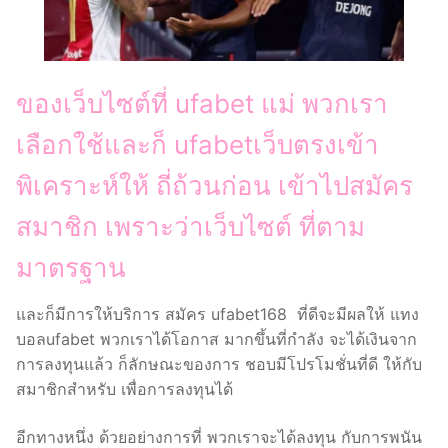
ของเว็บไซต์ที่ ufabet แม่ พวกเรา
เลือกใช้และก็ ufabetเว็บตรงเข้า
พิเคราะห์ให้ ถี่ถ้วนก่อน เข้าไปสมัคร
สมาชิก เพราะว่าเว็บไซต์ ที่ตาม
มาตรฐาน
และก็มีการให้บริการ สมัคร ufabet168 ที่ดีจะมีผลให้ แทง
บอลufabet พวกเราได้โอกาส มากขึ้นที่กำลัง จะได้เงินจาก
การลงทุนแล้ว ก็ลักษณะของการ ชอบมีโปรโมชั่นที่ดี ให้กับ
สมาชิกสำหรับ เพื่อการลงทุนได้
อีกทางหนึ่ง ด้วยอย่างการที่ พวกเราจะได้ลงทุน กับการพนัน