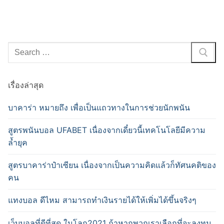
Search
for:
เรื่องล่าสุด
บาคาร่า หมายถึง เพื่อเป็นแถวทางในการช่วยนักพนัน
สูตรพนันบอล UFABET เนื่องจากเดี๋ยวนี้เทคโนโลยีมีความ
ล้ำยุค
สูตรบาคาร่าป๋าเซียน เนื่องจากเป็นความคิดแล้วก็ทัศนคติของ
คน
แทงบอล ดีไหม สามารถทำเงินรายได้ให้เพิ่มได้ขึ้นจริงๆ
เว็บบอลที่ดีที่สุด ในโลก2021 ถ้าหากพวกเราเลือกที่จะลงทุน