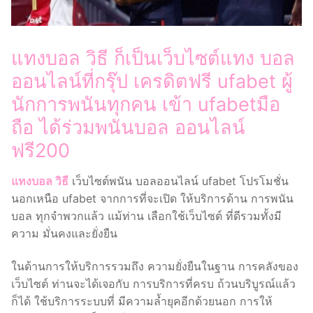
แทงบอล วิธี ก็เป็นเว็บไซต์แทง บอล
ออนไลน์ที่กรุ๊ป เครดิตฟรี ufabet ผู้
นักการพนันทุกคน เข้า ufabetมือ
ถือ ได้ร่วมพนันบอล ออนไลน์
ฟรี200
แทงบอล วิธี
เว็บไซต์พนัน บอลออนไลน์ ufabet โปรโมชั่น
นอกเหนือ ufabet จากการที่จะเปิด ให้บริการด้าน การพนัน
บอล ทุกจำพวกแล้ว แม้ท่าน เลือกใช้เว็บไซต์ ที่ดีรวมทั้งมี
ความ มั่นคงและยั่งยืน
ในด้านการให้บริการรวมถึง ความยั่งยืนในฐาน การคลังของ
เว็บไซต์ ท่านจะได้เจอกับ การบริการที่ครบ ถ้วนบริบูรณ์แล้ว
ก็ได้ ใช้บริการระบบที่ มีความล้ำยุคอีกด้วยนอก การให้