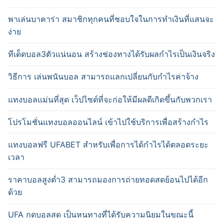
พาเล่นบาคาร่า สมาชิกทุกคนที่ชอบใจในการทำเงินที่แสนจะ
ง่าย
ทีเด็ดบอล3ตัวแน่นอน สร้างช่องทางได้รับผลกำไรเป็นเงินจริง
วิธีการ เล่นพนันบอล สามารถแลกเปลี่ยนกับกำไรค่าจ้าง
แทงบอลแม่นที่สุด เว็ปไซต์ที่จะก่อให้มีผลดีเกิดขึ้นกับพวกเรา
โปรโมชั่นแทงบอลออนไลน์ เข้าไปใช้บริการเพื่อสร้างกำไร
แทงบอลฟรี UFABET สำหรับเพื่อการได้กำไรได้ตลอดระยะ
เวลา
ราคาบอลสูงต่ำ3 สามารถมองการถ่ายทอดสดย้อนไปได้อีก
ด้วย
UFA กดบอลสด เป็นหนทางที่ได้รับความนิยมในขณะนี้