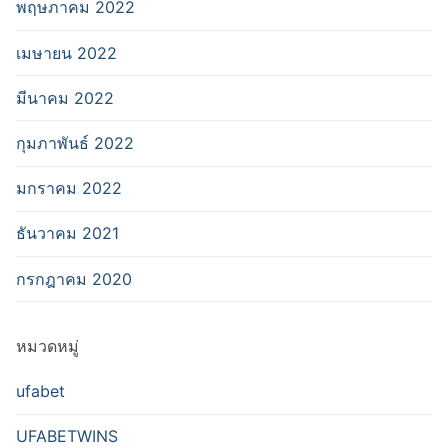
พฤษภาคม 2022
เมษายน 2022
มีนาคม 2022
กุมภาพันธ์ 2022
มกราคม 2022
ธันวาคม 2021
กรกฎาคม 2020
หมวดหมู่
ufabet
UFABETWINS