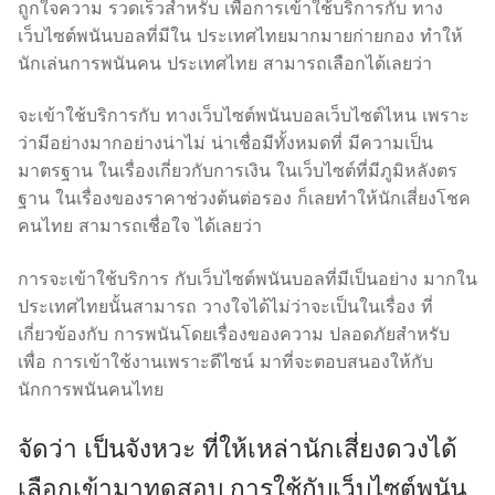
ถูกใจความ รวดเร็วสำหรับ เพื่อการเข้าใช้บริการกับ ทาง
เว็บไซต์พนันบอลที่มีใน ประเทศไทยมากมายก่ายกอง ทำให้
นักเล่นการพนันคน ประเทศไทย สามารถเลือกได้เลยว่า
จะเข้าใช้บริการกับ ทางเว็บไซต์พนันบอลเว็บไซต์ไหน เพราะ
ว่ามีอย่างมากอย่างน่าไม่ น่าเชื่อมีทั้งหมดที่ มีความเป็น
มาตรฐาน ในเรื่องเกี่ยวกับการเงิน ในเว็บไซต์ที่มีภูมิหลังตร
ฐาน ในเรื่องของราคาช่วงต้นต่อรอง ก็เลยทำให้นักเสี่ยงโชค
คนไทย สามารถเชื่อใจ ได้เลยว่า
การจะเข้าใช้บริการ กับเว็บไซต์พนันบอลที่มีเป็นอย่าง มากใน
ประเทศไทยนั้นสามารถ วางใจได้ไม่ว่าจะเป็นในเรื่อง ที่
เกี่ยวข้องกับ การพนันโดยเรื่องของความ ปลอดภัยสำหรับ
เพื่อ การเข้าใช้งานเพราะดีไซน์ มาที่จะตอบสนองให้กับ
นักการพนันคนไทย
จัดว่า เป็นจังหวะ ที่ให้เหล่านักเสี่ยงดวงได้
เลือกเข้ามาทดสอบ การใช้กับเว็บไซต์พนัน