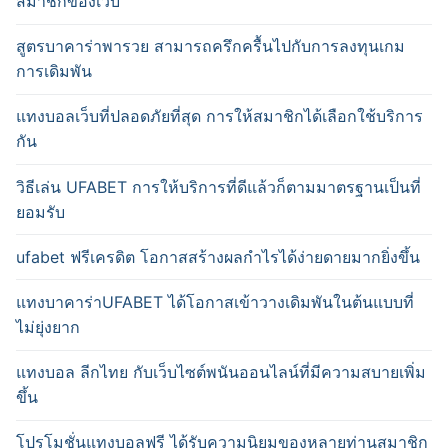
สมาชิกของเว็บ
สูตรบาคาร่าพารวย สามารถครึกครื้นไปกับการลงทุนเกม
การเดิมพัน
แทงบอลเว็บที่ปลอดภัยที่สุด การให้สมาชิกได้เลือกใช้บริการ
กัน
วิธีเล่น UFABET การให้บริการที่ดีแล้วก็ตามมาตรฐานเป็นที่
ยอมรับ
ufabet ฟรีเครดิต โอกาสสร้างผลกำไรได้ง่ายดายมากยิ่งขึ้น
แทงบาคาร่าUFABET ได้โอกาสเข้าวางเดิมพันในต้นแบบที่
ไม่ยุ่งยาก
แทงบอล ลีกไทย กับเว็บไซต์พนันออนไลน์ที่มีความสบายเพิ่ม
ขึ้น
โปรโมชั่นแทงบอลฟรี ได้รับความนิยมของหลายท่านสมาชิก