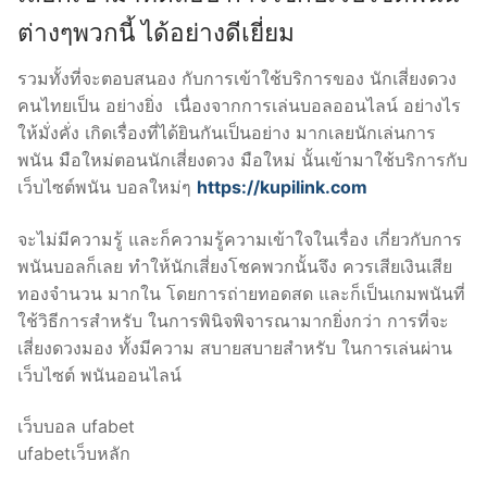
ต่างๆพวกนี้ ได้อย่างดีเยี่ยม
รวมทั้งที่จะตอบสนอง กับการเข้าใช้บริการของ นักเสี่ยงดวง
คนไทยเป็น อย่างยิ่ง เนื่องจากการเล่นบอลออนไลน์ อย่างไร
ให้มั่งคั่ง เกิดเรื่องที่ได้ยินกันเป็นอย่าง มากเลยนักเล่นการ
พนัน มือใหม่ตอนนักเสี่ยงดวง มือใหม่ นั้นเข้ามาใช้บริการกับ
เว็บไซต์พนัน บอลใหม่ๆ
https://kupilink.com
จะไม่มีความรู้ และก็ความรู้ความเข้าใจในเรื่อง เกี่ยวกับการ
พนันบอลก็เลย ทำให้นักเสี่ยงโชคพวกนั้นจึง ควรเสียเงินเสีย
ทองจำนวน มากใน โดยการถ่ายทอดสด และก็เป็นเกมพนันที่
ใช้วิธีการสำหรับ ในการพินิจพิจารณามากยิ่งกว่า การที่จะ
เสี่ยงดวงมอง ทั้งมีความ สบายสบายสำหรับ ในการเล่นผ่าน
เว็บไซต์ พนันออนไลน์
เว็บบอล ufabet
ufabetเว็บหลัก