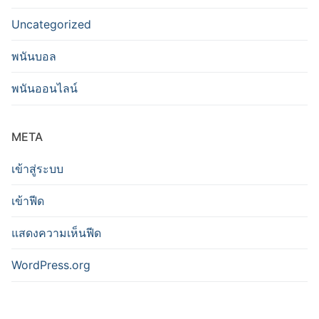
Uncategorized
พนันบอล
พนันออนไลน์
META
เข้าสู่ระบบ
เข้าฟีด
แสดงความเห็นฟีด
WordPress.org