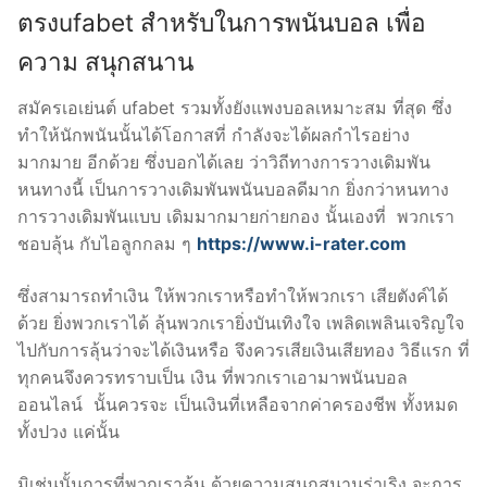
ตรงufabet สำหรับในการพนันบอล เพื่อ
ความ สนุกสนาน
สมัครเอเย่นต์ ufabet รวมทั้งยังแพงบอลเหมาะสม ที่สุด ซึ่ง
ทำให้นักพนันนั้นได้โอกาสที่ กำลังจะได้ผลกำไรอย่าง
มากมาย อีกด้วย ซึ่งบอกได้เลย ว่าวิถีทางการวางเดิมพัน
หนทางนี้ เป็นการวางเดิมพันพนันบอลดีมาก ยิ่งกว่าหนทาง
การวางเดิมพันแบบ เดิมมากมายก่ายกอง นั้นเองที่ พวกเรา
ชอบลุ้น กับไอลูกกลม ๆ
https://www.i-rater.com
ซึ่งสามารถทำเงิน ให้พวกเราหรือทำให้พวกเรา เสียตังค์ได้
ด้วย ยิ่งพวกเราได้ ลุ้นพวกเรายิ่งบันเทิงใจ เพลิดเพลินเจริญใจ
ไปกับการลุ้นว่าจะได้เงินหรือ จึงควรเสียเงินเสียทอง วิธีแรก ที่
ทุกคนจึงควรทราบเป็น เงิน ที่พวกเราเอามาพนันบอล
ออนไลน์ นั้นควรจะ เป็นเงินที่เหลือจากค่าครองชีพ ทั้งหมด
ทั้งปวง แค่นั้น
มิเช่นนั้นการที่พวกเราลุ้น ด้วยความสนุกสนานร่าเริง จะการ