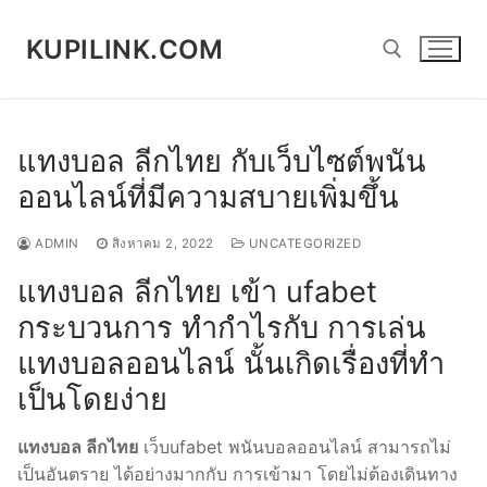
Skip
to
KUPILINK.COM
content
Search for:
แทงบอล ลีกไทย กับเว็บไซต์พนัน
ออนไลน์ที่มีความสบายเพิ่มขึ้น
ADMIN
สิงหาคม 2, 2022
UNCATEGORIZED
แทงบอล ลีกไทย เข้า ufabet
กระบวนการ ทำกำไรกับ การเล่น
แทงบอลออนไลน์ นั้นเกิดเรื่องที่ทำ
เป็นโดยง่าย
แทงบอล ลีกไทย
เว็บufabet พนันบอลออนไลน์ สามารถไม่
เป็นอันตราย ได้อย่างมากกับ การเข้ามา โดยไม่ต้องเดินทาง