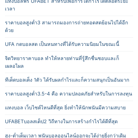
แทงบอลฟรี UFABET สำหรับเพื่อการได้กำไรได้ตลอดระยะ
เวลา
ราคาบอลสูงต่ำ3 สามารถมองการถ่ายทอดสดย้อนไปได้อีก
ด้วย
UFA กดบอลสด เป็นหนทางที่ได้รับความนิยมในขณะนี้
จิตวิทยาราคาบอล ทำให้หลายท่านที่รู้สึกชื่นชอบและก็
เผลอไผล
ทีเด็ดบอลเต็ง 1ตัว ได้รับผลกำไรและก็ความสนุกเป็นอันมาก
ราคาบอลสูงต่ำ3.5-4 คือ ความปลอดภัยสำหรับในการลงทุน
แทงบอล เว็บไซต์ไหนดีที่สุด ยิ่งทำให้นักพนันมีความสบาย
UFABETบอลสเต็ป2 วิถีทางในการสร้างกำไรได้ดีที่สุด
สูง-ต่ำเต็มเวลา พนันบอลออนไลน์ออกจะได้ง่ายยิ่งกว่าเดิม