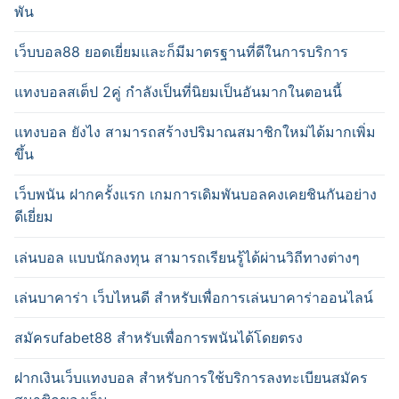
พัน
เว็บบอล88 ยอดเยี่ยมและก็มีมาตรฐานที่ดีในการบริการ
แทงบอลสเต็ป 2คู่ กำลังเป็นที่นิยมเป็นอันมากในตอนนี้
แทงบอล ยังไง สามารถสร้างปริมาณสมาชิกใหม่ได้มากเพิ่ม
ขึ้น
เว็บพนัน ฝากครั้งแรก เกมการเดิมพันบอลคงเคยชินกันอย่าง
ดีเยี่ยม
เล่นบอล แบบนักลงทุน สามารถเรียนรู้ได้ผ่านวิถีทางต่างๆ
เล่นบาคาร่า เว็บไหนดี สำหรับเพื่อการเล่นบาคาร่าออนไลน์
สมัครufabet88 สำหรับเพื่อการพนันได้โดยตรง
ฝากเงินเว็บแทงบอล สำหรับการใช้บริการลงทะเบียนสมัคร