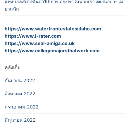
แทงบอลสเต็ปขั้นต่ำ10บาท ที่จะทำให้พวกเราได้เงินอย่างไม่
ยากนัก
https://www.waterfrontestatesidaho.com
https://www.i-rater.com
https://www.seal-amiga.co.uk
https://www.collegemajorsthatwork.com
คลังเก็บ
กันยายน 2022
สิงหาคม 2022
กรกฎาคม 2022
มิถุนายน 2022