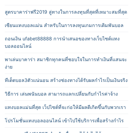
สูตรบาคาร่าฟรี2019 ลู่ทางในการลงทุนที่สุดที่เหมาะสมที่สุด
เซียนแทงบอลเเม่น สำหรับในการลงทุนเกมการเดิมพันบอล
ถอนเงิน ufabet88888 การนำเสนอของทางเว็บไซต์แทง
บอลออนไลน์
พาเล่นบาคาร่า สมาชิกทุกคนที่ชอบใจในการทำเงินที่แสนจะ
ง่าย
ทีเด็ดบอล3ตัวแน่นอน สร้างช่องทางได้รับผลกำไรเป็นเงินจริง
วิธีการ เล่นพนันบอล สามารถแลกเปลี่ยนกับกำไรค่าจ้าง
แทงบอลแม่นที่สุด เว็ปไซต์ที่จะก่อให้มีผลดีเกิดขึ้นกับพวกเรา
โปรโมชั่นแทงบอลออนไลน์ เข้าไปใช้บริการเพื่อสร้างกำไร