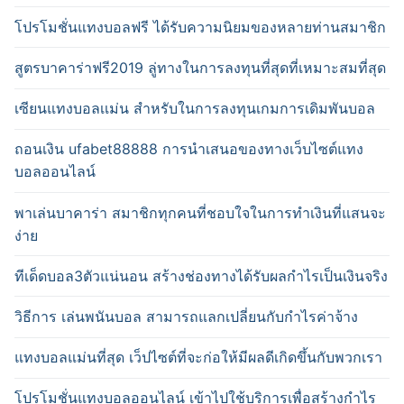
โปรโมชั่นแทงบอลฟรี ได้รับความนิยมของหลายท่านสมาชิก
สูตรบาคาร่าฟรี2019 ลู่ทางในการลงทุนที่สุดที่เหมาะสมที่สุด
เซียนแทงบอลเเม่น สำหรับในการลงทุนเกมการเดิมพันบอล
ถอนเงิน ufabet88888 การนำเสนอของทางเว็บไซต์แทง
บอลออนไลน์
พาเล่นบาคาร่า สมาชิกทุกคนที่ชอบใจในการทำเงินที่แสนจะ
ง่าย
ทีเด็ดบอล3ตัวแน่นอน สร้างช่องทางได้รับผลกำไรเป็นเงินจริง
วิธีการ เล่นพนันบอล สามารถแลกเปลี่ยนกับกำไรค่าจ้าง
แทงบอลแม่นที่สุด เว็ปไซต์ที่จะก่อให้มีผลดีเกิดขึ้นกับพวกเรา
โปรโมชั่นแทงบอลออนไลน์ เข้าไปใช้บริการเพื่อสร้างกำไร