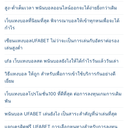
สูง-ต่ำเต็มเวลา พนันบอลออนไลน์ออกจะได้ง่ายยิ่งกว่าเดิม
เว็บแทงบอลที่นิยมที่สุด พิจารณาบอลให้เข้าทุกหนเพื่อจะได้
กำไร
เซียนแทงบอลUFABET ไม่ว่าจะเป็นการเล่นกับอัตราต่อรอง
เล่นสูงต่ำ
ufa เว็บแทงบอลสด พนันบอลยังไงให้ได้กำไรวันแล้ววันเล่า
วิธีแทงบอล ให้ถูก สำหรับเพื่อการเข้าใช้บริการกันอย่างดี
เยี่ยม
เว็บแทงบอลโปรโมชั่น100 ที่ดีที่สุด ต่อการลงทุนเกมการเดิม
พัน
พนันบอล UFABET เล่นยังไง เป็นสาระสำคัญที่น่าเล่นที่สุด
แจกเครดิตฟรี UFABET การเลือกหนทางสำหรับการลงทุน