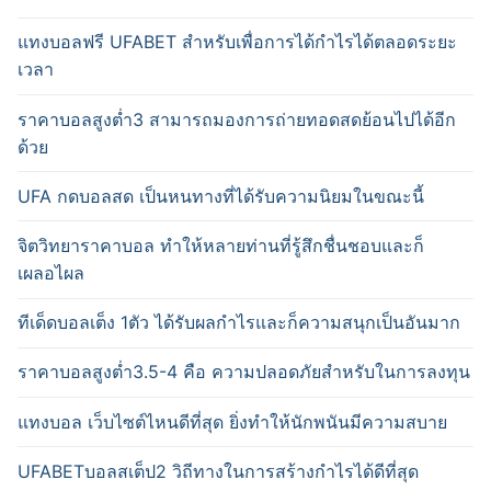
แทงบอลฟรี UFABET สำหรับเพื่อการได้กำไรได้ตลอดระยะ
เวลา
ราคาบอลสูงต่ำ3 สามารถมองการถ่ายทอดสดย้อนไปได้อีก
ด้วย
UFA กดบอลสด เป็นหนทางที่ได้รับความนิยมในขณะนี้
จิตวิทยาราคาบอล ทำให้หลายท่านที่รู้สึกชื่นชอบและก็
เผลอไผล
ทีเด็ดบอลเต็ง 1ตัว ได้รับผลกำไรและก็ความสนุกเป็นอันมาก
ราคาบอลสูงต่ำ3.5-4 คือ ความปลอดภัยสำหรับในการลงทุน
แทงบอล เว็บไซต์ไหนดีที่สุด ยิ่งทำให้นักพนันมีความสบาย
UFABETบอลสเต็ป2 วิถีทางในการสร้างกำไรได้ดีที่สุด