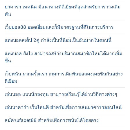
บาคาร่า เทคนิค มีแนวทางที่ดีเยี่ยมที่สุดสำหรับการวางเดิม
พัน
เว็บบอล88 ยอดเยี่ยมและก็มีมาตรฐานที่ดีในการบริการ
แทงบอลสเต็ป 2คู่ กำลังเป็นที่นิยมเป็นอันมากในตอนนี้
แทงบอล ยังไง สามารถสร้างปริมาณสมาชิกใหม่ได้มากเพิ่ม
ขึ้น
เว็บพนัน ฝากครั้งแรก เกมการเดิมพันบอลคงเคยชินกันอย่าง
ดีเยี่ยม
เล่นบอล แบบนักลงทุน สามารถเรียนรู้ได้ผ่านวิถีทางต่างๆ
เล่นบาคาร่า เว็บไหนดี สำหรับเพื่อการเล่นบาคาร่าออนไลน์
สมัครufabet88 สำหรับเพื่อการพนันได้โดยตรง