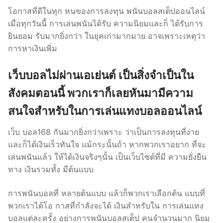
โอกาสที่ดีในทุก หนของการลงทุน พนันบอลสเต็ปออนไลน์
เมื่อทุกวันนี้ การเล่นพนันได้รับ ความนิยมและก็ ได้รับการ
ยินยอม รับมากยิ่งกว่า ในยุคเก่ามากมาย อาจเพราะเหตุว่า
การหาเงินเพิ่ม
เว็บบอลไม่ผ่านเอเย่นต์ เป็นสิ่งจำเป็นใน
สังคมตอนนี้ พวกเราก็เลยหันมามีความ
สนใจสำหรับในการเล่นแทงบอลออนไลน์
เว็บ บอล168 กันมากยิ่งกว่าเพราะ ว่าเป็นการลงทุนที่ง่าย
และก็ได้เงินเร็วทันใจ แม้กระนั้นถ้า หากพวกเราอยาก ที่จะ
เล่นพนันแล้ว ให้ได้เงินจริงๆนั้น เป็นเว็บไซต์ที่มี ความยั่งยืน
ทาง เงินรวมทั้ง มีต้นแบบ
การพนันบอลที่ หลายต้นแบบ แล้วก็พวกเราเลือกต้น แบบที่
พวกเราได้โอ กาสที่กำลังจะได้ เงินสำหรับใน การเล่นแทง
บอลแต่ละครั้ง อย่างการพนันบอลสเต็ป คนจำนวนมาก นิยม