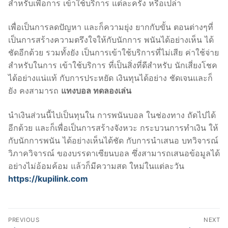
สำหรับเพื่อการ เข้าใช้บริการ แต่ละครั้ง หรือเปล่า
เพื่อเป็นการลดปัญหา และก็ความยุ่ง ยากกับขั้น ตอนต่างๆที่
เป็นการสร้างความตรึงใจให้กับนักการ พนันได้อย่างเห็น ได้
ชัดอีกด้วย รวมทั้งยัง เป็นการเข้าใช้บริการที่ไม่เสีย ค่าใช้จ่าย
สำหรับในการ เข้าใช้บริการ ที่เป็นสิ่งที่ดีสำหรับ นักเสี่ยงโชค
ได้อย่างแน่แท้ กับการประหยัด เงินทุนได้อย่าง ชัดเจนและก็
ยัง คงสามารถ
แทงบอล ทดลองเล่น
นำเงินส่วนนี้ไปเป็นทุนใน การพนันบอล ในช่องทาง ถัดไปได้
อีกด้วย และก็เพื่อเป็นการสร้างจังหวะ กระบวนการทำเงิน ให้
กับนักการพนัน ได้อย่างเห็นได้ชัด กับการนำเสนอ บทวิจารณ์
วิภาควิจารณ์ ของบรรดาเซียนบอล ซึ่งสามารถเสนอข้อมูลได้
อย่างไม่อ้อมค้อม แล้วก็มีความสด ใหม่ในแต่ละวัน
https://kupilink.com
เมนู
PREVIOUS
NEXT