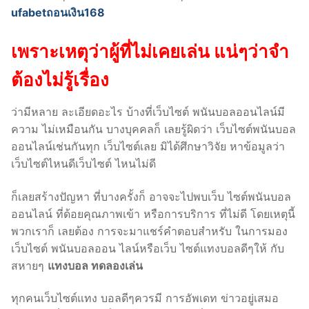
ufabetถอนเงิน168
เพราะเหตุว่าผู้ที่ไม่เคยเล่น แน่ๆว่าจำ
ต้องไม่รู้เรื่อง
ว่ามีหลาย ละเอียดอะไร บ้างที่เว็บไซต์ พนันบอลออนไลน์มี
ความ ไม่เหมือนกัน บางบุคคลก็ เลยรู้ผิดว่า เว็บไซต์พนันบอล
ออนไลน์เช่นกันทุก เว็บไซต์เลย มิได้ศึกษาวิจัย หาข้อมูลว่า
เว็บไซต์ไหนดีเว็บไซต์ ไหนไม่ดี
ก็เลยสร้างปัญหา ที่บางครั้งก็ อาจจะไปพบเว็บ ไซต์พนันบอล
ออนไลน์ ที่ด้อยคุณภาพเข้า หรือการบริการ ที่ไม่ดี โดยเหตุนี้
พวกเราก็ เลยต้อง การจะมาแชร์คำตอบสำหรับ ในการมอง
เว็บไซต์ พนันบอลออน ไลน์หรือเว็บ ไซต์แทงบอลดีๆให้ กับ
สหายๆ
แทงบอล ทดลองเล่น
ทุกคนเว็บไซต์แทง บอลดีๆควรมี การอัพเดท ข่าวอยู่เสมอ