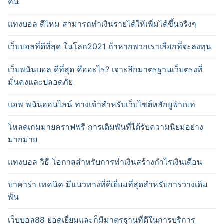
คน
แทงบอล ดีไหม สามารถทำเงินรายได้ให้เพิ่มได้ขึ้นจริงๆ
เว็บบอลที่ดีที่สุด ในโลก2021 ถ้าหากพวกเราเลือกที่จะลงทุน
เว็บพนันบอล ดีที่สุด คืออะไร? เจาะลึกมาตรฐานเว็บตรงที่
มั่นคงและปลอดภัย
แอพ พนันออนไลน์ ทางเข้าสำหรับเว็บไซต์หลักยูฟ่าเบท
โหลดเกมมายคราฟฟรี การเดิมพันที่ได้รับความนิยมอย่าง
มากมาย
แทงบอล วิธี โอกาสสำหรับการทำเงินสร้างกำไรเงินเดือน
บาคาร่า เทคนิค มีแนวทางที่ดีเยี่ยมที่สุดสำหรับการวางเดิม
พัน
เว็บบอล88 ยอดเยี่ยมและก็มีมาตรฐานที่ดีในการบริการ