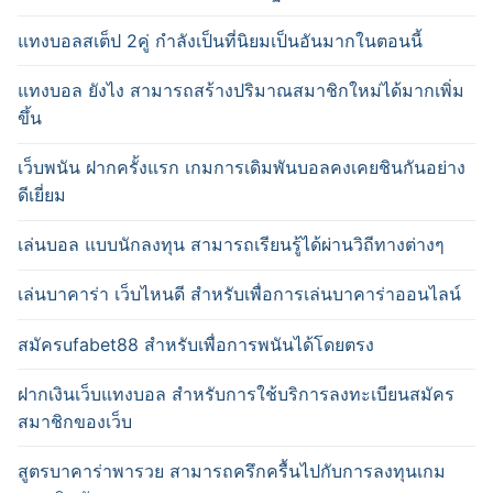
แทงบอลสเต็ป 2คู่ กำลังเป็นที่นิยมเป็นอันมากในตอนนี้
แทงบอล ยังไง สามารถสร้างปริมาณสมาชิกใหม่ได้มากเพิ่ม
ขึ้น
เว็บพนัน ฝากครั้งแรก เกมการเดิมพันบอลคงเคยชินกันอย่าง
ดีเยี่ยม
เล่นบอล แบบนักลงทุน สามารถเรียนรู้ได้ผ่านวิถีทางต่างๆ
เล่นบาคาร่า เว็บไหนดี สำหรับเพื่อการเล่นบาคาร่าออนไลน์
สมัครufabet88 สำหรับเพื่อการพนันได้โดยตรง
ฝากเงินเว็บแทงบอล สำหรับการใช้บริการลงทะเบียนสมัคร
สมาชิกของเว็บ
สูตรบาคาร่าพารวย สามารถครึกครื้นไปกับการลงทุนเกม