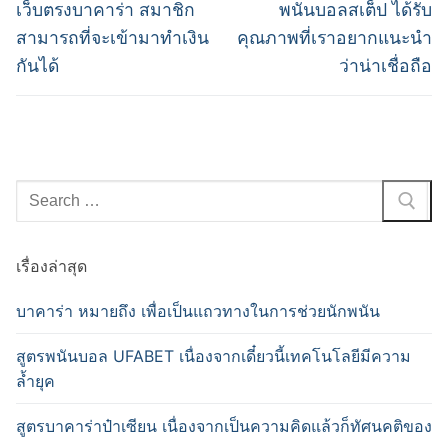
นำทาง
Previous
Next
เว็บตรงบาคาร่า สมาชิก
พนันบอลสเต็ป ได้รับ
post:
post:
เรื่อง
สามารถที่จะเข้ามาทำเงิน
คุณภาพที่เราอยากแนะนำ
กันได้
ว่าน่าเชื่อถือ
Search
for:
เรื่องล่าสุด
บาคาร่า หมายถึง เพื่อเป็นแถวทางในการช่วยนักพนัน
สูตรพนันบอล UFABET เนื่องจากเดี๋ยวนี้เทคโนโลยีมีความ
ล้ำยุค
สูตรบาคาร่าป๋าเซียน เนื่องจากเป็นความคิดแล้วก็ทัศนคติของ