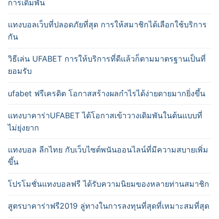
การเดิมพัน
แทงบอลเว็บที่ปลอดภัยที่สุด การให้สมาชิกได้เลือกใช้บริการ
กัน
วิธีเล่น UFABET การให้บริการที่ดีแล้วก็ตามมาตรฐานเป็นที่
ยอมรับ
ufabet ฟรีเครดิต โอกาสสร้างผลกำไรได้ง่ายดายมากยิ่งขึ้น
แทงบาคาร่าUFABET ได้โอกาสเข้าวางเดิมพันในต้นแบบที่
ไม่ยุ่งยาก
แทงบอล ลีกไทย กับเว็บไซต์พนันออนไลน์ที่มีความสบายเพิ่ม
ขึ้น
โปรโมชั่นแทงบอลฟรี ได้รับความนิยมของหลายท่านสมาชิก
สูตรบาคาร่าฟรี2019 ลู่ทางในการลงทุนที่สุดที่เหมาะสมที่สุด