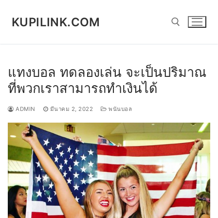
Skip
to
KUPILINK.COM
content
Search for:
แทงบอล ทดลองเล่น จะเป็นปริมาณ
ที่พวกเราสามารถทำเงินได้
ADMIN
มีนาคม 2, 2022
พนันบอล