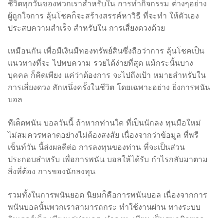
ชีวิตทุกวันของพวกเราสำหรับใน การทำกิจกรรม ต่างๆอย่าง
ผู้ถูกใจการ ลุ้นโชคก็จะสร้างสรรค์หาวิธี ที่จะทำ ให้ตัวเอง
ประสบความสำเร็จ สำหรับใน การเสี่ยงดวงด้วย
เหมือนกัน เพื่อมีเงินมีทองทรัพย์สินซึ่งถือว่าการ ลุ้นโชคเป็น
แนวทางที่จะ ไปพบความ รวยได้ง่ายที่สุด แม้กระนั้นบาง
บุคคล ก็คิดเพียง แค่ว่าต้องการ จะไปถึงเป้า หมายสำหรับใน
การเสี่ยงดวง สักหนึ่งครั้งในชีวิต โดยเฉพาะอย่าง ยิ่งการพนัน
บอล
ทีเด็ดพนัน บอลวันนี้ ถ้าหากท่านใด ที่เป็นนักลง ทุนมือใหม่
ไม่สมควรพลาดอย่างไม่ต้องสงสัย เนื่องจากว่าข้อมูล ที่พรี
เซ็นท์วัน นี้ส่งผลดีต่อ การลงทุนของท่าน ที่จะเป็นส่วน
ประกอบสำหรับ เพื่อการพนัน บอลให้ได้รับ กำไรกลับมาตาม
สิ่งที่ต้อง การของนักลงทุน
รวมทั้งในการพนันยอด นิยมก็คือการพนันบอล เนื่องจากการ
พนันบอลนั้นพวกเราสามารถกระ ทำใช้งานผ่าน ทางระบบ