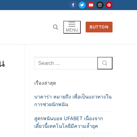
BUTTON
MENU
น
Search
for:
เรื่องล่าสุด
บาคาร่า หมายถึง เพื่อเป็นแถวทางใน
การช่วยนักพนัน
สูตรพนันบอล UFABET เนื่องจาก
เดี๋ยวนี้เทคโนโลยีมีความล้ำยุค