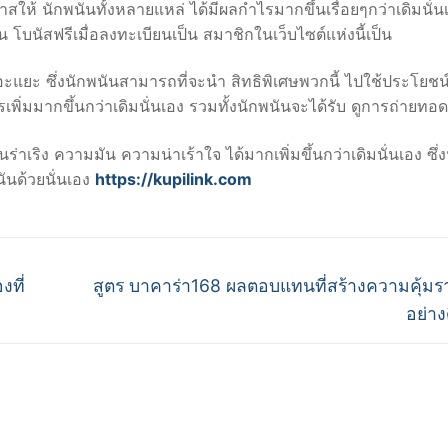
อกาสให้ นักพนันทั้งหลายแหล่ ได้มีผลกำไรมากขึ้นเรื่อยๆกว่าเดิมนั่น
 โบนัสฟรีเมื่อลงทะเบียนเป็น สมาชิกในเว็บไซต์แห่งนี้เป็น
อะแยะ ซึ่งนักพนันสามารถที่จะนำ สิทธิพิเศษพวกนี้ ไปใช้ประโยชน
พิ่มมากขึ้นกว่าเดิมนั่นเอง รวมทั้งนักพนันจะได้รับ ดูการถ่ายทอ
าเริง ความมัน ความน่าเร้าใจ ได้มากเพิ่มขึ้นกว่าเดิมนั่นเอง ซึ่ง
ันด้วยนั่นเอง
https://kupilink.com
Next
งที่
สูตร บาคาร่า168 ผลตอบแทนที่สร้างความคุ้มร
post:
อย่างด