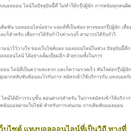
บอลออน ไลน์ในปัจจุบันนี้ที่ ไม่ทำให้กรุ๊ปผู้นัก การพนันทุกคนผิด
พัน บอลออนไลน์อย่าง แน่แท้ที่เป็นช่อง ทางของกรุ๊ปผู้นัก เสี่ย
ก็สำหรับ เพื่อการได้รับกำไรค่าแรงก็ สามารถได้รับกำไ
ความน่าไว้วางใจ ของเว็บไซต์แทง บอลออนไลน์ในช่วง ปัจจุบันนี้ที่กรุ๊
ออนไลน์ ได้อย่างเต็มเปี่ยมอีก ด้วยรวมทั้งในการ
อน ไลน์ที่เป็นความสะดวก และก็ความรวดเร็ว ทันใจต่อกรุ๊ปผู้นั
 ยุ่งยากสลับซับซ้อนอะไรกับการ สมัครเข้าใช้บริการกับ แทงบอลกั
น์ได้มีการระบุขั้น ตอนต่างๆสำหรับ ในการสมัครเข้าใช้บริการที
วย พนันบอลผ่านเว็บไซต์ สำหรับการเล่นเกม การเดิมพันบอลออน
ไซต์ แทงบอลออนไลน์ที่เป็นวิถี ทางที่