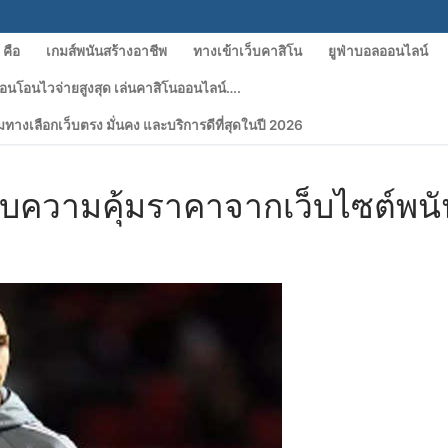
 คือ
เกมส์พนันสร้างอาชีพ
ทางเข้าเว็บคาสิโน
ยูฟ่าบอลออนไลน์
ถอนโอนไวจ่ายสูงสุด เล่นคาสิโนออนไลน์….
มทางเลือกเว็บตรง มั่นคง และบริการดีที่สุดในปี 2026
Search for:
บความคุ้มราคาจากเว็บไซต์พนั