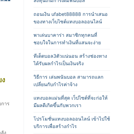
ลงทุนเกมการเดิมพันบอล
ถอนเงิน ufabet88888 การนำเสนอ
ของทางเว็บไซต์แทงบอลออนไลน์
พาเล่นบาคาร่า สมาชิกทุกคนที่
ชอบใจในการทำเงินที่แสนจะง่าย
ทีเด็ดบอล3ตัวแน่นอน สร้างช่องทาง
ได้รับผลกำไรเป็นเงินจริง
วิธีการ เล่นพนันบอล สามารถแลก
ยง
เปลี่ยนกับกำไรค่าจ้าง
แทงบอลแม่นที่สุด เว็ปไซต์ที่จะก่อให้
ับการ
มีผลดีเกิดขึ้นกับพวกเรา
โปรโมชั่นแทงบอลออนไลน์ เข้าไปใช้
บริการเพื่อสร้างกำไร
ลัง