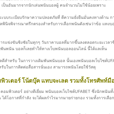
ิยม เป็นอันมากจากนักเล่นพนันบอลผู้ คนจำนวนไม่ใช้น้อยเพราะ
ระบบระเบียบรักษาความปลอดภัยที่ ดีความยั่งยืนมั่นคงทางด้าน กา
 บอลพินิจพิจารณาตรึกตรองสำหรับการเลือกพนันดังเช่นว่าข้อ แทงบ
การแข่งขันชิงชัยในทุกๆ วันราคาบอลที่มากขึ้นลงตลอดระยะเวลาซึ
มพันพนัน บอลก็เลยทำให้ทางเว็บพนันบอลออนไลน์ นี้ได้แลเห็น
ิดผลดีสำหรับ ในการวางเดิมพันพนันบอล นั้นเองพนันบอลเว็บไซต์U
รับในการติดต่อสื่อสารนั่นเอง สามารถพนันโดยใช้วัสดุ
วเตอร์ โน้ตบุ๊ค แทบจะเลต รวมทั้งโทรศัพท์มือ
มพิวเตอร์ อย่างดีเยี่ยม พนันบอลเว็บไซต์UFABET ซึ่งนักพนันทั
นั้น ได้โอกาสที่กำลัง จะได้ผลกำไรมากมายก่ายกอง รวมทั้งการเลือ