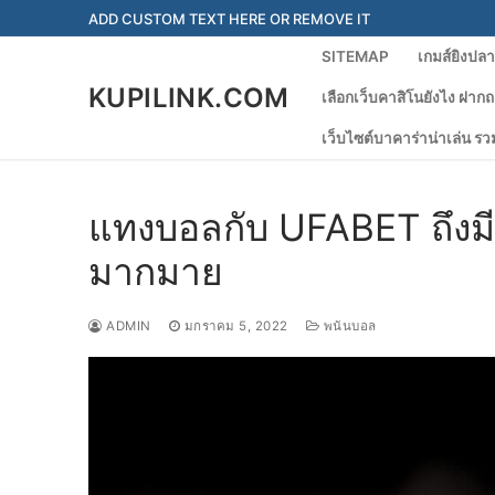
Skip
ADD CUSTOM TEXT HERE OR REMOVE IT
to
SITEMAP
เกมส์ยิงปลา
content
KUPILINK.COM
เลือกเว็บคาสิโนยังไง ฝาก
เว็บไซต์บาคาร่าน่าเล่น รว
แทงบอลกับ UFABET ถึงมี
มากมาย
ADMIN
มกราคม 5, 2022
พนันบอล