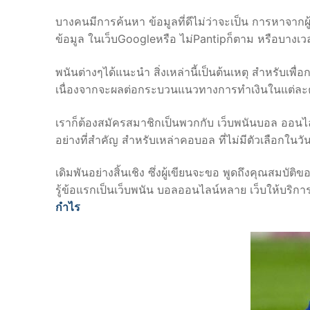
บางคนมีการค้นหา ข้อมูลที่ดีไม่ว่าจะเป็น การหาจากผ
ข้อมูล ในเว็บGoogleหรือ ไม่Pantipก็ตาม หรือบางเวลา
พนันต่างๆได้แนะนำ สิ่งเหล่านี้เป็นต้นเหตุ สำหรับเพื่
เนื่องจากจะผลต่อกระบวนแนวทางการทำเงินในแต่ละครั้ง
เราก็ต้องสมัครสมาชิกเป็นพวกกับ เว็บพนันบอล ออนไลน
อย่างที่สำคัญ สำหรับเหล่าคอบอล ที่ไม่มีตัวเลือกใน
เดิมพันอย่างสิ้นเชิง ซึ่งผู้เขียนจะขอ พูดถึงคุณสม
รู้ข้อแรกเป็นเว็บพนัน บอลออนไลน์หลาย เว็บให้บริกา
กำไร