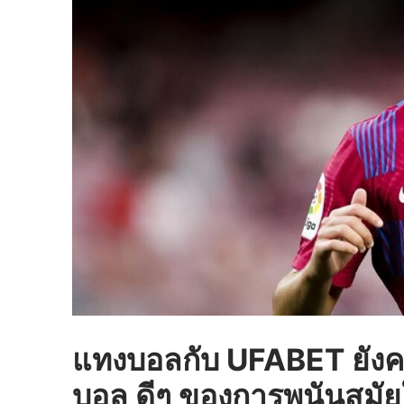
แทงบอลกับ UFABET ยังคง
บอล ดีๆ ของการพนันสมัย