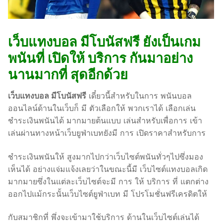
เว็บแทงบอล มีโบนัสฟรี ยังเป็นเกม
พนันที่ เปิดให้ บริการ กันมาอย่าง
นานมากที่ สุดอีกด้วย
เว็บแทงบอล มีโบนัสฟรี
เดี๋ยวนี้สำหรับในการ พนันบอล
ออนไลน์ด้านในเว็บก็ มี ตัวเลือกให้ พวกเราได้ เลือกเล่น
ชำระเงินพนันได้ มากมายต้นแบบ เล่นสำหรับเพื่อการ เข้า
เล่นผ่านทางหน้าเว็บยูฟ่าเบทยังมี การ เปิดราคาสำหรับการ
ชำระเงินพนันให้ สูงมากไปกว่าเว็บไซต์พนันทั่วๆไปซึ่งมอง
เห็นได้ อย่างแจ่มแจ้งเลยว่าในขณะนี้มี เว็บไซต์แทงบอลเกิด
มากมายซึ่งในแต่ละเว็บไซต์จะมี การ ให้ บริการ ที่ แตกต่าง
ออกไปแม้กระนั้นเว็บไซต์ยูฟ่าเบท มี โปรโมชั่นฟรีเครดิตให้
กับสมาชิกที่ พึ่งจะเข้ามาใช้บริการ ด้านในเว็บไซต์เล่นได้