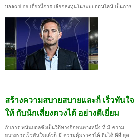
บอลonline เดี๋ยวนี้การ เลือกลงทุนในระบบออนไลน์ เป็นการ
สร้างความสบายสบายและก็ เร็วทันใจ
ให้ กับนักเสี่ยงดวงได้ อย่างดีเยี่ยม
กับการ พนันบอลซึ่งเป็นวิถีทางอีกหนทางหนึ่ง ที่ มี ความ
สบายรวดเร็วทันใจแล้วก็ มี ความคุ้มราคาได้ ดิบได้ ดีที่ สุด