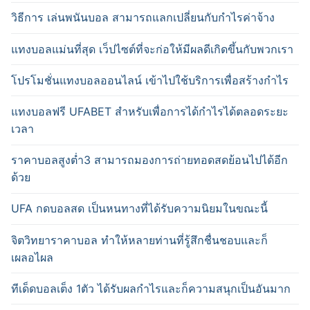
วิธีการ เล่นพนันบอล สามารถแลกเปลี่ยนกับกำไรค่าจ้าง
แทงบอลแม่นที่สุด เว็ปไซต์ที่จะก่อให้มีผลดีเกิดขึ้นกับพวกเรา
โปรโมชั่นแทงบอลออนไลน์ เข้าไปใช้บริการเพื่อสร้างกำไร
แทงบอลฟรี UFABET สำหรับเพื่อการได้กำไรได้ตลอดระยะ
เวลา
ราคาบอลสูงต่ำ3 สามารถมองการถ่ายทอดสดย้อนไปได้อีก
ด้วย
UFA กดบอลสด เป็นหนทางที่ได้รับความนิยมในขณะนี้
จิตวิทยาราคาบอล ทำให้หลายท่านที่รู้สึกชื่นชอบและก็
เผลอไผล
ทีเด็ดบอลเต็ง 1ตัว ได้รับผลกำไรและก็ความสนุกเป็นอันมาก