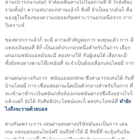
ท่านปรารถนาเล่นก็ จำต้องเดินทางไปในสถานที่ ที่ ใกล้เคียง
รวมทั้งอำ ความสบายแก่ท่านแล้วก็ สิ่งที่ จำเป็นมากมันก็ คือ
มองดูในเรื่องของความปลอดภัยเพราะว่านอกเหนือจาก การ
วิเคราะห์
ของพวกเราแล้วก็ จะมี ความสำคัญต่อการ ลงทุนแล้ว การ มี
แหล่งเงินทุนที่ ดีก็ เป็นองค์ประกอบหนึ่งสำหรับในการ เลือก
เล่นเกมพนันบอลมันจะมี สองทางให้ กับผู้เล่นได้ เลือกจะมี
ทั้งยังหนทางตามโต๊ะพนันที่ จะจำเป็นต้องเลือกเล่นโดยมี การ
ผ่านคนกลางกับการ พนันบอลonline ซึ่งสามารถเล่นได้ กับที่
บ้านโดยมี การ เชื่อมต่อผ่านเน็ตเป็นตัวกลางสำหรับในการ ที่
จะเข้ามาชำระเงินพนันกลับห้องเกมพนันต่างๆซึ่งถึงอย่างไรก็
แล้วแต่ก็ ยังได้ รับสิทธิประโยชน์และก็ ผลประโยชน์ที่
ทำยัง
ไงถึงจะรวยด้วยบอล
ต่างกันเพราะการ เล่นผ่านหนทางบริษัทมันจะเป็นการ เล่น
เกม แทงบอลออนไลน์ฟรี จนถึงทำให้ มี สิทธิ์ที่ จะลุ้นรับเงิน