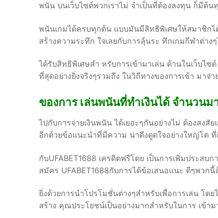
พนัน บนเว็บไซต์พวกเราไม่ จำเป็นที่ต้องลงทุน ก็มีต้น
พนันเกมได้ครบทุกต้น แบบมันมีสิทธิพิเศษให้สมาชิกไ
สร้างความระทึก ใจเลยกับการลุ้นระ ทึกเกมกีฬาต่าง
ได้รับสิทธิพิเศษสำ หรับการเข้ามาเล่น ด้านในเว็บไซต์
ที่สุดอย่างยิ่งจริงๆรวมถึง ในวิถีทางของการเข้า มาจ่
ของการ เล่นพนันที่ทำเงินได้ จำนวนมา
ไปกับการจ่ายเงินพนัน ได้เยอะๆกันอย่างไม่ ต้องสงสั
อีกด้วยข้อแนะนำที่มีความ น่าดึงดูดใจอย่างใหญ่โต ที่ถ
กับUFABET1688 เครดิตฟรีโดย เป็นการเพิ่มประสบการณ์
สมัคร UFABET1688กับการได้ข้อเสนอแนะ ดีๆพวกนี้ล
ยิ่งด้วยการนำโปรโมชั่นต่างๆสำหรับเพื่อการเล่น โดย
สร้าง คุณประโยชน์เป็นอย่างมากสำหรับในการ เข้ามา