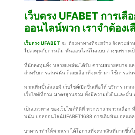
เว็บตรง UFABET การเลือ
ออนไลน์พวก เราจำต้องเลื
เว็บตรง UFABET
จะ ต้องหาทางที่จะสร้าง จังหวะสำหรั
ไปลงทุนกับการเดิม พันออนไลน์ในแบบ ต่างๆเพราะเป
ที่นักลงทุนทั้ง หลายแหล่จะได้รับ ความสบายสบาย และ
สำหรับการเล่นพนัน ก็เลยเลือกที่จะเข้ามา ใช้การเล่น
มากเพิ่มขึ้นก็เลยมี เว็บไซต์เปิดขึ้นเพื่อให้ บริการ 
เว็บไซต์ที่ตาม มาตรฐานรวม ทั้งมีความยั่งยืนและมั่
เป็นแถวทาง ของเว็บไซต์ที่ดีที่ พวกเราสามารถเลือก ที
พนัน บอลออนไลน์UFABET1688 การเดิมพันบอลแต่ละ
บาคาร่าทำให้พวกเรา ได้โอกาสที่จะหาเงินที่มากขึ้