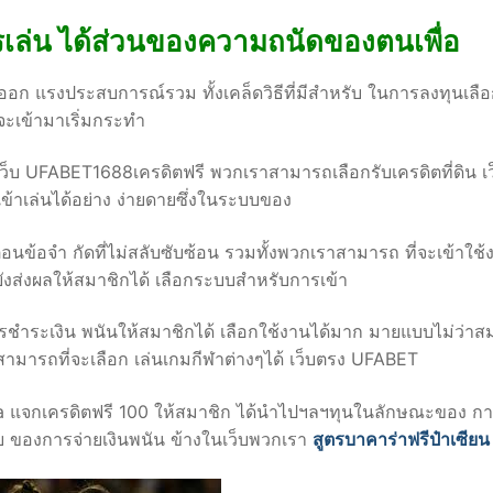
เล่น ได้ส่วนของความถนัดของตนเพื่อ
อก แรงประสบการณ์รวม ทั้งเคล็ดวิธีที่มีสำหรับ ในการลงทุนเลือก
่จะเข้ามาเริ่มกระทำ
ว็บ UFABET1688เครดิตฟรี พวกเราสามารถเลือกรับเครดิตที่ดิน เว
ข้าเล่นได้อย่าง ง่ายดายซึ่งในระบบของ
อนข้อจำ กัดที่ไม่สลับซับซ้อน รวมทั้งพวกเราสามารถ ที่จะเข้าใช้
ังส่งผลให้สมาชิกได้ เลือกระบบสำหรับการเข้า
รชำระเงิน พนันให้สมาชิกได้ เลือกใช้งานได้มาก มายแบบไม่ว่าส
สามารถที่จะเลือก เล่นเกมกีฬาต่างๆได้ เว็บตรง UFABET
บ ufa แจกเครดิตฟรี 100 ให้สมาชิก ได้นำไปฯลฯทุนในลักษณะของ กา
บ ของการจ่ายเงินพนัน ข้างในเว็บพวกเรา
สูตรบาคาร่าฟรีป๋าเซียน