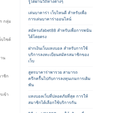
รู้ได้ผ่านวิถีทางต่างๆ
เล่นบาคาร่า เว็บไหนดี สำหรับเพื่อ
การเล่นบาคาร่าออนไลน์
 กลุ่ม
สมัครufabet88 สำหรับเพื่อการพนัน
ได้โดยตรง
็บไซต์
ฝากเงินเว็บแทงบอล สำหรับการใช้
บริการลงทะเบียนสมัครสมาชิกของ
งาน
เว็บ
สูตรบาคาร่าพารวย สามารถ
มาชิก
ครึกครื้นไปกับการลงทุนเกมการเดิม
พัน
รเข้า
แทงบอลเว็บที่ปลอดภัยที่สุด การให้
สมาชิกได้เลือกใช้บริการกัน