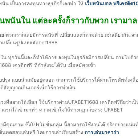
พนัน เป็นการลงทุนทางธุรกิจก็เลยทำ ให้
เว็บพนันบอล ฟรีเครดิต1
นพนันใน แต่ละครั้งก็ราวกับพวก เรามาล
รื่อย พวกเราก็เลยมีการพนันที่ เปลี่ยนและก็ตามด้วย เช่นเดียวกัน จ
่ว่าเปลี่ยนรูปแบบufabet1688
 ทุกวันนี้และก็ทำให้การ ลงทุนในธุรกิจมีการเปลี่ยน ตามไปด้ว
8 เครดิตฟรี ที่กำลังจะได้รับ เมื่อสมัครเข้า
ปรุง แบบนำสมัยอยู่ตลอด สามารถใช้บริการได้ผ่านโทรศัพท์เคลื่อ
ได้สัญญาณอินเตอร์เน็ตวิธีการทำเงิน
วงที่อยากได้เลือก ใช้บริการผ่านUFABET1688 เครดิตฟรีถือว่าเป
ราวแรกได้เข้ามาทำ ความเข้าใจวิถีทางกฎ เว็บตรง UFABET
างมีคุณภาพ ซึ่งโปรโมชั่นกลุ่ม นี้สามารถใช้งานได้ จริงอย่างแน่แท
ชั่นทดสอบเล่นฟรี โดยการเล่าเรียนสร้าง
การเล่นบาคาร่า