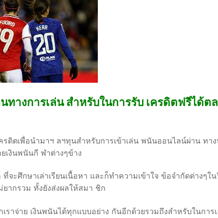
นหนทางการเล่น สำหรับในการรับ เครดิตฟรีได้ต
ับเครดิตเพื่อนำมาฯ ลฯทุนสำหรับการเข้าเล่น พนันออนไลน์ผ่าน ทาง
ยเงินพนันกี ฬาต่างๆข้าง
่จะศึกษาเล่าเรียนเนื้อหา และก็ทำความเข้าใจ ข้อจำกัดต่างๆในว
ยากรวม ทั้งยังส่งผลให้สมา ชิก
กเราจ่าย เงินพนันได้ทุกแบบอย่าง กันอีกด้วยรวมถึงสำหรับในการเ