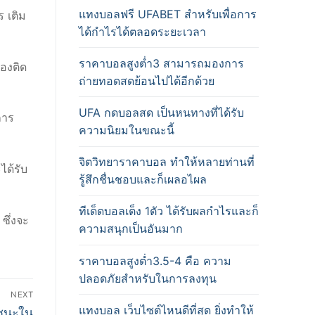
แทงบอลฟรี UFABET สำหรับเพื่อการ
ร เติม
ได้กำไรได้ตลอดระยะเวลา
ราคาบอลสูงต่ำ3 สามารถมองการ
เองติด
ถ่ายทอดสดย้อนไปได้อีกด้วย
UFA กดบอลสด เป็นหนทางที่ได้รับ
การ
ความนิยมในขณะนี้
จิตวิทยาราคาบอล ทำให้หลายท่านที่
ได้รับ
รู้สึกชื่นชอบและก็เผลอไผล
ทีเด็ดบอลเต็ง 1ตัว ได้รับผลกำไรและก็
ซึ่งจะ
ความสนุกเป็นอันมาก
ราคาบอลสูงต่ำ3.5-4 คือ ความ
ปลอดภัยสำหรับในการลงทุน
NEXT
แทงบอล เว็บไซต์ไหนดีที่สุด ยิ่งทำให้
้ชนะใน