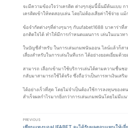
จะมีความข้องใจว่าเครดิต ต่างๆกลุ่มนี้นั้นมีต้นแบบ 
เครดิตเข้าให้ทดสอบเล่น โดยไม่ต้องเสียค่าใช้จ่าย แม้
ข้อจำกัดต่างๆที่ต่างๆนาๆ กับufabet1688 บาคาร่าที่สา
อกติดใจได้ ทำให้มีการกำหนดแผนการ เล่นในแนวทางที
ในบัญชีสำหรับ ในการเล่นเกมพนันออน ไลน์แล้วก็สา
เสี่ยงสำหรับในการเล่นในทีแรก ได้อย่างยอดเยี่ยมด้วย
สามารถ เลือกเข้ามาใช้บริการเล่นได้ตามความชื่นชอบรว
กลับมาสามารถใช้ได้จริง ซึ่งถือว่าเป็นการหาเงินเสร
ได้อย่างเร็วที่สุด โดยไม่จำเป็นต้องใช้การลงทุนของ
สำเร็จผลกำไรมากยิ่งกว่าการเล่นเกมพนันโดยไม่มีแ
เมนู
PREVIOUS
Previous
เซียนแทงบอลUFABET จะได้รับผลตอบแทนให้เยี่ยม