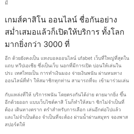
มี
เกมส์คาสิโน ออนไลน์ ชื่อกันอย่าง
สม่ำเสมอแล้วก็เปิดให้บริการ ทั้งโลก
มากยิ่งกว่า 3000 ที่
อีก ด้วยยังคงเป็น แทงบอลออนไลน์ ufabet เว็บที่ใหญ่ที่สุดใน
แถบ ทวีปเอเชีย ซึ่งเป็นเว็บ นอกที่มีการเปิด บ่อนให้เล่นใน
ประ เทศไทยเป็น การทำเงินมอง จ่ายเงินพนัน ผ่านหนทาง
ออนไลน์ที่ทำ ให้สมาชิกทุกท่าน สามารถที่จะ เข้ามาร่วมเล่น
กับแหล่งที่ให้ บริการพนัน โดยตรงกันได้ง่าย ดายมากยิ่ง ขึ้น
อีกด้วยออก แบบเว็บไซต์คาสิ โนก็ทำให้สมา ชิกไม่จำเป็นที่
ต้อง เดินทางตราก ตรำสำหรับการเลือก เล่นอีกต่อไปแล้ว
และไม่จำเป็นต้อง จำเป็นที่จะต้อง ผ่านน้ำผ่านสมุทร จองพาส
สปอร์ตให้