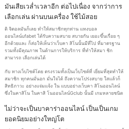
มันเสียเวล่ำเวลาอีก ต่อไปเนื่อง จากว่าการ
เลือกเล่น ผ่านบนเครื่อง ใช้ไม้สอย
ดิ จิตอลมันก็เลย ทำให้สมาชิกทุกท่าน แทงบอล
ออนไลน์ufabet ได้รับความสบาย สบายกัน เยอะขึ้นเรื่อย ๆ
อีกด้วยและ ก็ส่อให้เห็นว่าเว็บคา สิโนนั้นมีที่ไป ที่มาตรฐาน
รวมทั้งมีคุณภาพ ในด้านการให้บริการ ที่ทำให้สมา ชิก
สามารถ เลือกเล่นได้
กับ ทางเว็บไซต์โดย ตรงรวมทั้งเป็นเว็บไซต์ที่ เยี่ยมที่สุดทำให้
สมาชิก ทุกคนมั่นอก มั่นใจได้ ถึงความโปร่งสบาย ใสแล้วก็
สิทธิภาวะ อย่างแจ่มแจ้ง ใน แบบอย่างเว็บคา สิโนออนไลน์
ซึ่งในคาสิโน ในคาสิ โนออนไลน์Gclub นั้นมี เกมหลายชนิด
ไม่ว่าจะเป็นบาคาร่าออนไลน์ เป็นเป็นเกม
ยอดนิยมอย่างใหญ่โต