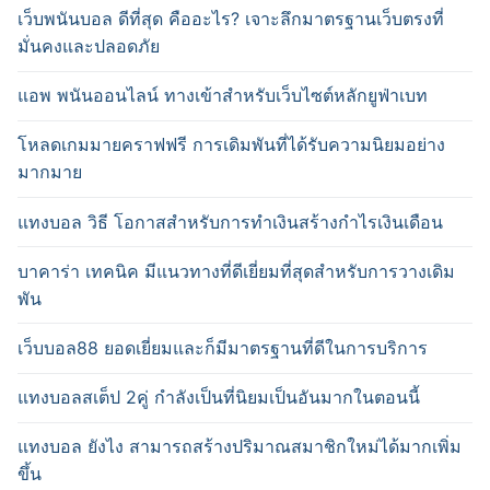
เว็บพนันบอล ดีที่สุด คืออะไร? เจาะลึกมาตรฐานเว็บตรงที่
มั่นคงและปลอดภัย
แอพ พนันออนไลน์ ทางเข้าสำหรับเว็บไซต์หลักยูฟ่าเบท
โหลดเกมมายคราฟฟรี การเดิมพันที่ได้รับความนิยมอย่าง
มากมาย
แทงบอล วิธี โอกาสสำหรับการทำเงินสร้างกำไรเงินเดือน
บาคาร่า เทคนิค มีแนวทางที่ดีเยี่ยมที่สุดสำหรับการวางเดิม
พัน
เว็บบอล88 ยอดเยี่ยมและก็มีมาตรฐานที่ดีในการบริการ
แทงบอลสเต็ป 2คู่ กำลังเป็นที่นิยมเป็นอันมากในตอนนี้
แทงบอล ยังไง สามารถสร้างปริมาณสมาชิกใหม่ได้มากเพิ่ม
ขึ้น