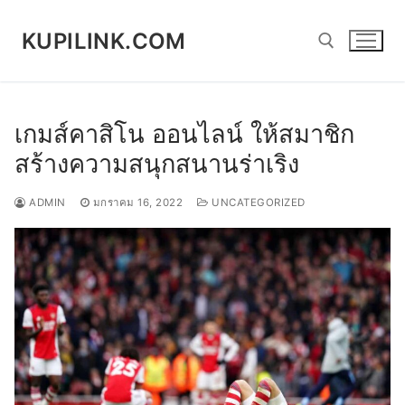
Skip
to
KUPILINK.COM
content
Search for:
เกมส์คาสิโน ออนไลน์ ให้สมาชิก
สร้างความสนุกสนานร่าเริง
ADMIN
มกราคม 16, 2022
UNCATEGORIZED