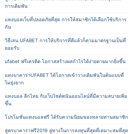
การเดิมพัน
แทงบอลเว็บที่ปลอดภัยที่สุด การให้สมาชิกได้เลือกใช้บริการ
กัน
วิธีเล่น UFABET การให้บริการที่ดีแล้วก็ตามมาตรฐานเป็นที่
ยอมรับ
ufabet ฟรีเครดิต โอกาสสร้างผลกำไรได้ง่ายดายมากยิ่งขึ้น
แทงบาคาร่าUFABET ได้โอกาสเข้าวางเดิมพันในต้นแบบที่
ไม่ยุ่งยาก
แทงบอล ลีกไทย กับเว็บไซต์พนันออนไลน์ที่มีความสบายเพิ่ม
ขึ้น
โปรโมชั่นแทงบอลฟรี ได้รับความนิยมของหลายท่านสมาชิก
สูตรบาคาร่าฟรี2019 ลู่ทางในการลงทุนที่สุดที่เหมาะสมที่สุด