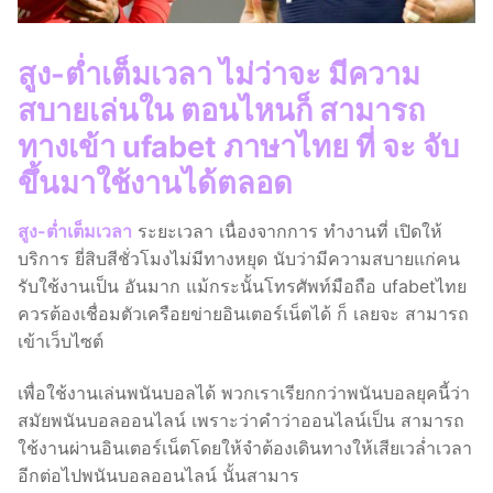
สูง-ต่ำเต็มเวลา ไม่ว่าจะ มีความ
สบายเล่นใน ตอนไหนก็ สามารถ
ทางเข้า ufabet ภาษาไทย ที่ จะ จับ
ขึ้นมาใช้งานได้ตลอด
สูง-ต่ำเต็มเวลา
ระยะเวลา เนื่องจากการ ทำงานที่ เปิดให้
บริการ ยี่สิบสีชั่วโมงไม่มีทางหยุด นับว่ามีความสบายแก่คน
รับใช้งานเป็น อันมาก แม้กระนั้นโทรศัพท์มือถือ ufabetไทย
ควรต้องเชื่อมตัวเครือยข่ายอินเตอร์เน็ตได้ ก็ เลยจะ สามารถ
เข้าเว็บไซต์
เพื่อใช้งานเล่นพนันบอลได้ พวกเราเรียกกว่าพนันบอลยุคนี้ว่า
สมัยพนันบอลออนไลน์ เพราะว่าคำว่าออนไลน์เป็น สามารถ
ใช้งานผ่านอินเตอร์เน็ตโดยให้จำต้องเดินทางให้เสียเวล่ำเวลา
อีกต่อไปพนันบอลออนไลน์ นั้นสามาร