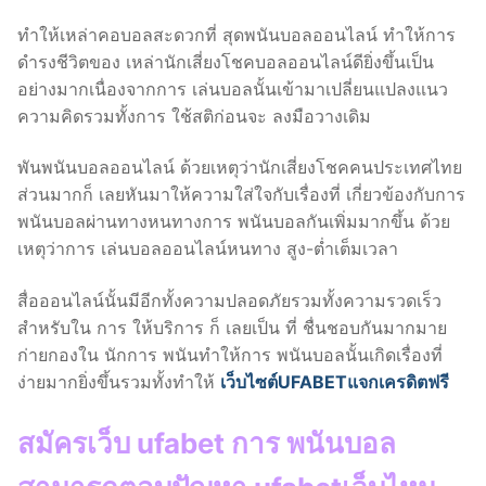
ทำให้เหล่าคอบอลสะดวกที่ สุด
พนันบอลออนไลน์ ทำให้การ
ดำรงชีวิตของ เหล่านักเสี่ยงโชคบอลออนไลน์ดียิ่งขึ้นเป็น
อย่างมากเนื่องจากการ เล่นบอลนั้นเข้ามาเปลี่ยนแปลงแนว
ความคิดรวมทั้งการ ใช้สติก่อนจะ ลงมือวางเดิม
พัน
พนันบอลออนไลน์ ด้วยเหตุว่านักเสี่ยงโชคคนประเทศไทย
ส่วนมากก็ เลยหันมาให้ความใส่ใจกับเรื่องที่ เกี่ยวข้องกับการ
พนันบอลผ่านทางหนทางการ พนันบอลกันเพิ่มมากขึ้น ด้วย
เหตุว่าการ เล่นบอลออนไลน์หนทาง สูง-ต่ำเต็มเวลา
สื่อออนไลน์นั้นมีอีกทั้งความปลอดภัยรวมทั้งความรวดเร็ว
สำหรับใน การ ให้บริการ ก็ เลยเป็น ที่ ชื่นชอบกันมากมาย
ก่ายกองใน นักการ พนันทำให้การ พนันบอลนั้นเกิดเรื่องที่
ง่ายมากยิ่งขึ้นรวมทั้งทำให้
เว็บไซต์UFABETแจกเครดิตฟรี
สมัครเว็บ ufabet การ พนันบอล