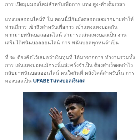
การ เปิดมุมมองใหม่สำหรับเพื่อการ แทง สูง-ต่ำเต็มเวลา
แทงบอลออนไลน์ที่ ใน ตอนนี้มีกันยังตลอดเลยมากมายทำให้
ท่านมีการ เข้าถึงสำหรับเพื่อการ เข้าแทงแทงบอลกัน
มากมายพนันบอลออนไลน์ สามารถเล่นแทงบอลเป็น งาน
เสริมได้
พนันบอลออนไลน์ การ พนันบอลทุกหนจำเป็น
ที่ จะ ต้องคิดไว้เสมอว่าเงินทุนที่ ได้มาจากการ ทำงานรวมทั้ง
การ เล่นแทงบอลแม้กระนั้นล่ะครั้งจำเป็น ต้องสำเร็จผลกำไร
กลับมา
พนันบอลออนไลน์ คนใดกันที่ คลั่งไคล้สำหรับใน การ
มองบอลเป็น
UFABETแทงบอลเงินสด