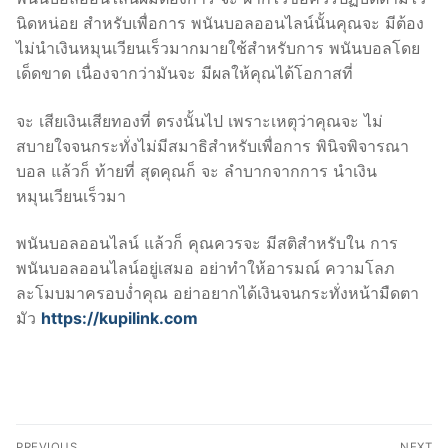
นิดหน่อย สำหรับเพื่อการ พนันบอลออนไลน์นั้นคุณจะ มีต้อง
ไม่นำเงินหมุนเวียนเร็วมากมายใช้สำหรับการ พนันบอลโดย
เด็ดขาด เนื่องจากว่ามันจะ มีผลให้คุณได้โอกาสที่
จะ เสียเงินเสียทองที่ ตรงนั้นไป เพราะเหตุว่าคุณจะ ไม่
สบายใจจนกระทั่งไม่มีสมาธิสำหรับเพื่อการ พินิจพิจารณา
บอล แล้วก็ ท้ายที่ สุดคุณก็ จะ ลำบากจากการ นำเงิน
หมุนเวียนเร็วมา
พนันบอลออนไลน์ แล้วก็ คุณควรจะ มีสติสำหรับใน การ
พนันบอลออนไลน์อยู่เสมอ อย่าทำให้อารมณ์ ความโลภ
ละโมบมาครอบง่ำคุณ อย่าอยากได้เงินจนกระทั่งหน้ามืดตา
มัว
https://kupilink.com
เมนู
PREVIOUS
NEXT