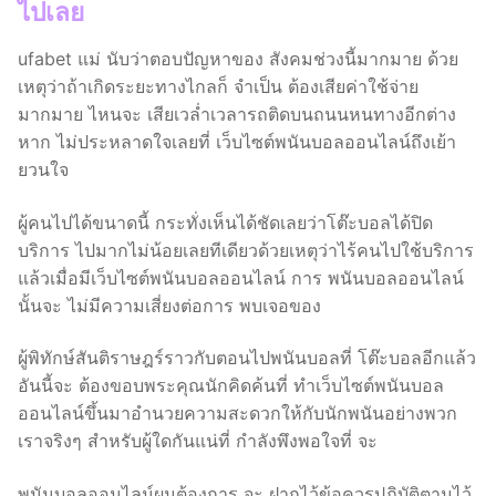
ไปเลย
ufabet แม่ นับว่าตอบปัญหาของ สังคมช่วงนี้มากมาย ด้วย
เหตุว่าถ้าเกิดระยะทางไกลก็ จำเป็น ต้องเสียค่าใช้จ่าย
มากมาย ไหนจะ เสียเวล่ำเวลารถติดบนถนนหนทางอีกต่าง
หาก ไม่ประหลาดใจเลยที่ เว็บไซต์พนันบอลออนไลน์ถึงเย้า
ยวนใจ
ผู้คนไปได้ขนาดนี้ กระทั่งเห็นได้ชัดเลยว่าโต๊ะบอลได้ปิด
บริการ ไปมากไม่น้อยเลยทีเดียวด้วยเหตุว่าไร้คนไปใช้บริการ
แล้วเมื่อมีเว็บไซต์พนันบอลออนไลน์ การ พนันบอลออนไลน์
นั้นจะ ไม่มีความเสี่ยงต่อการ พบเจอของ
ผู้พิทักษ์สันติราษฎร์ราวกับตอนไปพนันบอลที่ โต๊ะบอลอีกแล้ว
อันนี้จะ ต้องขอบพระคุณนักคิดค้นที่ ทำเว็บไซต์พนันบอล
ออนไลน์ขึ้นมาอำนวยความสะดวกให้กับนักพนันอย่างพวก
เราจริงๆ สำหรับผู้ใดกันแน่ที่ กำลังพึงพอใจที่ จะ
พนันบอลออนไลน์ผมต้องการ จะ ฝากไว้ข้อควรปฏิบัติตามไว้