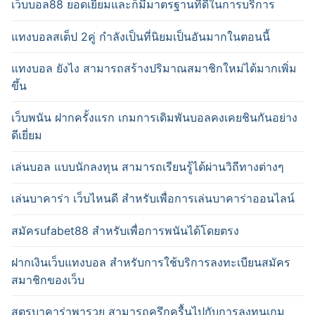
เว็บบอล88 ยอดเยี่ยมและก็มีมาตรฐานที่ดีในการบริการ
แทงบอลสเต็ป 2คู่ กำลังเป็นที่นิยมเป็นอันมากในตอนนี้
แทงบอล ยังไง สามารถสร้างปริมาณสมาชิกใหม่ได้มากเพิ่ม
ขึ้น
เว็บพนัน ฝากครั้งแรก เกมการเดิมพันบอลคงเคยชินกันอย่าง
ดีเยี่ยม
เล่นบอล แบบนักลงทุน สามารถเรียนรู้ได้ผ่านวิถีทางต่างๆ
เล่นบาคาร่า เว็บไหนดี สำหรับเพื่อการเล่นบาคาร่าออนไลน์
สมัครufabet88 สำหรับเพื่อการพนันได้โดยตรง
ฝากเงินเว็บแทงบอล สำหรับการใช้บริการลงทะเบียนสมัคร
สมาชิกของเว็บ
สูตรบาคาร่าพารวย สามารถครึกครื้นไปกับการลงทุนเกม