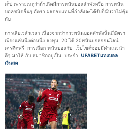
เต็ป เพราะเหตุว่าถ้าเกิดมีการพนันบอลลำพังหรือ การพนัน
บอลชนิดอื่นๆ อัตรา ผลตอบแทนที่กำลังจะได้รับก็นับว่าไม่คุ้ม
กับ
การเสียเวล่ำเวลา เนื่องจากว่าการพนันบอลลำพังนั้นมีอัตรา
เพียงแค่หนึ่งต่อหนึ่ง ลงทุน 20 ได้ 20พนันบอลออนไลน์
เครดิตฟรี การเลือก พนันบอลกับ เว็บไซต์ชอบมีคำแนะนำ
ดีๆ มาให้ กับ สมาชิกอยู่เป็น ประจำ
UFABETแทงบอล
เงินสด