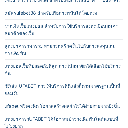
เล่นบาคาร่า เว็บไหนดี สำหรับเพื่อการเล่นบาคาร่าออนไลน์
สมัครufabet88 สำหรับเพื่อการพนันได้โดยตรง
ฝากเงินเว็บแทงบอล สำหรับการใช้บริการลงทะเบียนสมัคร
สมาชิกของเว็บ
สูตรบาคาร่าพารวย สามารถครึกครื้นไปกับการลงทุนเกม
การเดิมพัน
แทงบอลเว็บที่ปลอดภัยที่สุด การให้สมาชิกได้เลือกใช้บริการ
กัน
วิธีเล่น UFABET การให้บริการที่ดีแล้วก็ตามมาตรฐานเป็นที่
ยอมรับ
ufabet ฟรีเครดิต โอกาสสร้างผลกำไรได้ง่ายดายมากยิ่งขึ้น
แทงบาคาร่าUFABET ได้โอกาสเข้าวางเดิมพันในต้นแบบที่
ไม่ยุ่งยาก