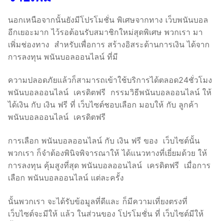
นอกเหนือจากนั้นยังมีโปรโมชั่น พิเศษจากทาง เว็บพนันบอล
อีกเยอะมาก ไว้รอต้อนรับสมาชิกใหม่สุดพิเศษ พวกเรา มา
เพิ่มช่องทาง สำหรับเพื่อการ สร้างอิสระด้านการเงิน ได้จาก
การลงทุน พนันบอลออนไลน์ ที่มี
ความปลอดภัยแล้วก็สามารถเข้าใช้บริการได้ตลอด24ชั่วโมง
พนันบอลออนไลน์ เครดิตฟรี กรรมวิธีพนันบอลออนไลน์ ให้
ได้เงิน กับ เงิน ฟรี ที่ เว็บไซต์ชอบเลือก มอบให้ กับ ลูกค้า
พนันบอลออนไลน์ เครดิตฟรี
การเลือก พนันบอลออนไลน์ กับ เงิน ฟรี ของ เว็บไซต์นั้น
พวกเรา ก็จำต้องพินิจพิจารณาให้ ได้แนวทางที่เยี่ยมด้วย ให้
การลงทุน คุ้มสูงที่สุด
พนันบอลออนไลน์ เครดิตฟรี เมื่อการ
เลือก พนันบอลออนไลน์ แต่ละครั้ง
นั้นพวกเรา จะได้รับข้อมูลที่ดีและ ก็มีความเที่ยงตรงที่
เว็บไซต์จะมีให้ แล้ว ในส่วนของ โปรโมชั่น ที่ เว็บไซต์มีให้