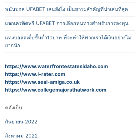
พนันบอล UFABET เล่นยังไง เป็นสาระสำคัญที่น่าเล่นที่สุด
แจกเครดิตฟรี UFABET การเลือกหนทางสำหรับการลงทุน
แทงบอลสเต็ปขั้นต่ำ10บาท ที่จะทำให้พวกเราได้เงินอย่างไม่
ยากนัก
https://www.waterfrontestatesidaho.com
https://www.i-rater.com
https://www.seal-amiga.co.uk
https://www.collegemajorsthatwork.com
คลังเก็บ
กันยายน 2022
สิงหาคม 2022