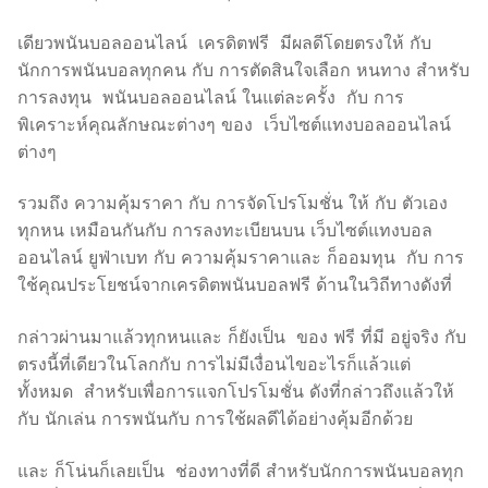
เดียวพนันบอลออนไลน์ เครดิตฟรี มีผลดีโดยตรงให้ กับ
นักการพนันบอลทุกคน กับ การตัดสินใจเลือก หนทาง สำหรับ
การลงทุน พนันบอลออนไลน์ ในแต่ละครั้ง กับ การ
พิเคราะห์คุณลักษณะต่างๆ ของ เว็บไซต์แทงบอลออนไลน์
ต่างๆ
รวมถึง ความคุ้มราคา กับ การจัดโปรโมชั่น ให้ กับ ตัวเอง
ทุกหน เหมือนกันกับ การลงทะเบียนบน เว็บไซต์แทงบอล
ออนไลน์ ยูฟ่าเบท กับ ความคุ้มราคาและ ก็ออมทุน กับ การ
ใช้คุณประโยชน์จากเครดิตพนันบอลฟรี ด้านในวิถีทางดังที่
กล่าวผ่านมาแล้วทุกหนและ ก็ยังเป็น ของ ฟรี ที่มี อยู่จริง กับ
ตรงนี้ที่เดียวในโลกกับ การไม่มีเงื่อนไขอะไรก็แล้วแต่
ทั้งหมด สำหรับเพื่อการแจกโปรโมชั่น ดังที่กล่าวถึงแล้วให้
กับ นักเล่น การพนันกับ การใช้ผลดีได้อย่างคุ้มอีกด้วย
และ ก็โน่นก็เลยเป็น ช่องทางที่ดี สำหรับนักการพนันบอลทุก