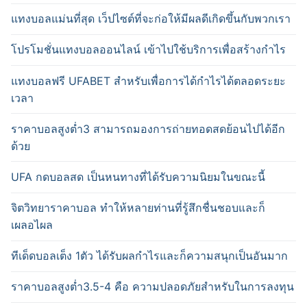
แทงบอลแม่นที่สุด เว็ปไซต์ที่จะก่อให้มีผลดีเกิดขึ้นกับพวกเรา
โปรโมชั่นแทงบอลออนไลน์ เข้าไปใช้บริการเพื่อสร้างกำไร
แทงบอลฟรี UFABET สำหรับเพื่อการได้กำไรได้ตลอดระยะ
เวลา
ราคาบอลสูงต่ำ3 สามารถมองการถ่ายทอดสดย้อนไปได้อีก
ด้วย
UFA กดบอลสด เป็นหนทางที่ได้รับความนิยมในขณะนี้
จิตวิทยาราคาบอล ทำให้หลายท่านที่รู้สึกชื่นชอบและก็
เผลอไผล
ทีเด็ดบอลเต็ง 1ตัว ได้รับผลกำไรและก็ความสนุกเป็นอันมาก
ราคาบอลสูงต่ำ3.5-4 คือ ความปลอดภัยสำหรับในการลงทุน