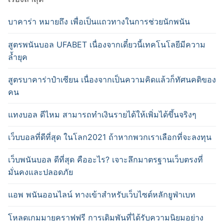
บาคาร่า หมายถึง เพื่อเป็นแถวทางในการช่วยนักพนัน
สูตรพนันบอล UFABET เนื่องจากเดี๋ยวนี้เทคโนโลยีมีความ
ล้ำยุค
สูตรบาคาร่าป๋าเซียน เนื่องจากเป็นความคิดแล้วก็ทัศนคติของ
คน
แทงบอล ดีไหม สามารถทำเงินรายได้ให้เพิ่มได้ขึ้นจริงๆ
เว็บบอลที่ดีที่สุด ในโลก2021 ถ้าหากพวกเราเลือกที่จะลงทุน
เว็บพนันบอล ดีที่สุด คืออะไร? เจาะลึกมาตรฐานเว็บตรงที่
มั่นคงและปลอดภัย
แอพ พนันออนไลน์ ทางเข้าสำหรับเว็บไซต์หลักยูฟ่าเบท
โหลดเกมมายคราฟฟรี การเดิมพันที่ได้รับความนิยมอย่าง