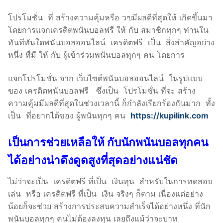
โปรโมชั่น ที่ สร้างความคุ้มหรือ วฃมีผลดีที่สุดให้ เกิดขึ้นมา
โดยการแจกเครดิตพนันบอลฟรี ให้ กับ สมาชิกทุกๆ ท่านใน
ทันทีทันใดพนันบอลออนไลน์ เครดิตฟรี เป็น สิ่งสำคัญอย่าง
หนึ่ง ที่มี ให้ กับ ผู้เข้าร่วมพนันบอลทุกๆ คน โดยการ
แจกโปรโมชั่น จาก เว็บไซต์พนันบอลออนไลน์ ในรูปแบบ
ของ เครดิตพนันบอลฟรี ซึ่งเป็น โปรโมชั่น ที่จะ สร้าง
ความคุ้มมีผลดีที่สุดในช่วงเวลานี้ ก็กำลังเรียกร้องกันมาก ทั้ง
เป็น ที่อยากได้ของ ผู้พนันทุกๆ คน
https://kupilink.com
เป็นการช่วยเหลือให้ กับนักพนันบอลทุกคน
ได้อย่างน่าดึงดูดสูงที่สุดอย่างแน่ชัด
ไม่ว่าจะเป็น เครดิตฟรี ที่เป็น เงินทุน สำหรับในการทดสอบ
เล่น หรือ เครดิตฟรี ที่เป็น เงิน จริงๆ ก็ตาม เนื่องแต่อย่าง
น้อยก็จะช่วย สร้างการประสบความสำเร็จได้อย่างหนึ่ง ที่นัก
พนันบอลทุกๆ คนไม่ต้องลงทุน เลยถึงแม้ว่าจะบาท