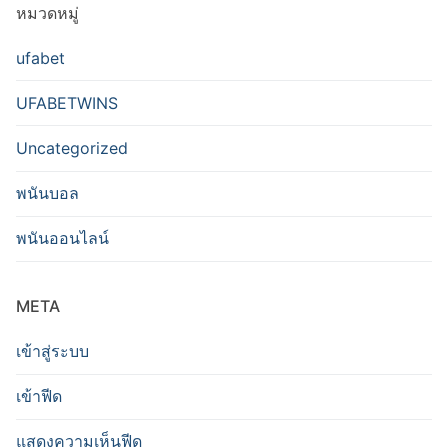
หมวดหมู่
ufabet
UFABETWINS
Uncategorized
พนันบอล
พนันออนไลน์
META
เข้าสู่ระบบ
เข้าฟีด
แสดงความเห็นฟีด