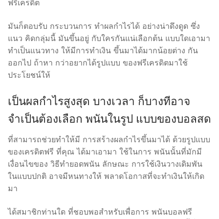
ฟรีเครดิต
มันก็ตอบรับ กระบวนการ ทำผลกำไรได้ อย่างน่าดึงดูด ซึ่ง
แนว คิดกลุ่มนี้ มันขึ้นอยู่ กับใครกันแน่เลือกต้น แบบใดเอามา
ทำเป็นแนวทาง ให้มีการทำเงิน ขึ้นมาได้มากน้อยต่าง กัน
ออกไป ถ้าหา กว่าอยากได้รูปแบบ ของฟรีเครดิตมาใช้
ประโยชน์ให้
เป็นผลกำไรสูงสุด บางเวลา ก็บางทีอาจ
จำเป็นต้องเลือก พนันในรูป แบบของบอลสด
ที่สามารถช่วยทำให้มี การสร้างผลกำไรขึ้นมาได้ ด้วยรูปแบบ
ของเครดิตฟรี ที่คุณ ได้มาเอามา ใช้ในการ พนันนั้นที่มักมี
เงื่อนไขของ วิธีทำยอดพนัน ลักษณะ การใช้เงินวางเดิมพัน
ในแบบปกติ อาจมีหนทางให้ พลาดโอกาสที่จะทำเงินให้เกิด
มา
ได้สมาชิกท่านใด ที่ชอบพอสำหรับเพื่อการ พนันบอลฟรี