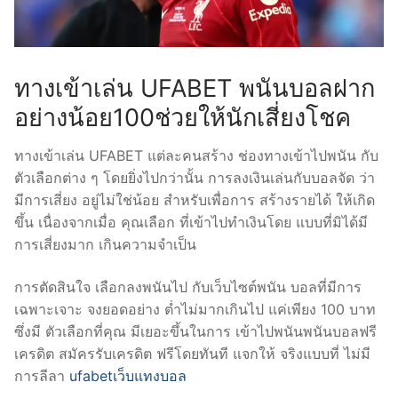
ทางเข้าเล่น UFABET พนันบอลฝาก
อย่างน้อย100ช่วยให้นักเสี่ยงโชค
ทางเข้าเล่น UFABET แต่ละคนสร้าง ช่องทางเข้าไปพนัน กับ
ตัวเลือกต่าง ๆ โดยยิ่งไปกว่านั้น การลงเงินเล่นกับบอลจัด ว่า
มีการเสี่ยง อยู่ไม่ใช่น้อย สำหรับเพื่อการ สร้างรายได้ ให้เกิด
ขึ้น เนื่องจากเมื่อ คุณเลือก ที่เข้าไปทำเงินโดย แบบที่มิได้มี
การเสี่ยงมาก เกินความจำเป็น
การตัดสินใจ เลือกลงพนันไป กับเว็บไซต์พนัน บอลที่มีการ
เฉพาะเจาะ จงยอดอย่าง ต่ำไม่มากเกินไป แค่เพียง 100 บาท
ซึ่งมี ตัวเลือกที่คุณ มีเยอะขึ้นในการ เข้าไปพนันพนันบอลฟรี
เครดิต สมัครรับเครดิต ฟรีโดยทันที แจกให้ จริงแบบที่ ไม่มี
การลีลา
ufabetเว็บแทงบอล