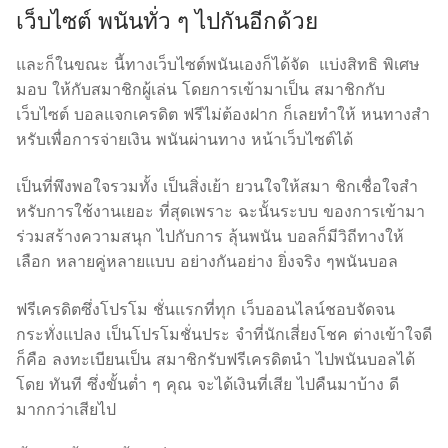
เว็บไซต์ พนันทั่ว ๆ ไปกันอีกด้วย
และก็ในขณะ นี้ทางเว็บไซต์พนันเองก็ได้จัด แบ่งสิทธิ พิเศษ
มอบ ให้กับสมาชิกผู้เล่น โดยการเข้ามาเป็น สมาชิกกับ
เว็บไซต์ บอลแจกเครดิต ฟรีไม่ต้องฝาก ก็เลยทำให้ หนทางสำ
หรับเพื่อการจ่ายเงิน พนันผ่านทาง หน้าเว็บไซต์ได้
เป็นที่พึงพอใจรวมทั้ง เป็นสิ่งเย้า ยวนใจให้สมา ชิกเชื่อใจสำ
หรับการใช้งานเยอะ ที่สุดเพราะ ฉะนั้นระบบ ของการเข้ามา
ร่วมสร้างความสนุก ไปกับการ ลุ้นพนัน บอลก็มีวิถีทางให้
เลือก หลายคู่หลายแบบ อย่างกันอย่าง ยิ่งจริง ๆพนันบอล
ฟรีเครดิตซึ่งโปรโม ชั่นแรกที่ทุก เว็บออนไลน์ชอบจัดจน
กระทั่งแปลง เป็นโปรโมชั่นประ จำที่นักเสี่ยงโชค ต่างเข้าใจดี
ก็คือ ลงทะเบียนเป็น สมาชิกรับฟรีเครดิตนำ ไปพนันบอลได้
โดย ทันที ซึ่งขั้นต่ำ ๆ คุณ จะได้เงินที่เสีย ไปคืนมาบ้าง ดี
มากกว่าเสียไป