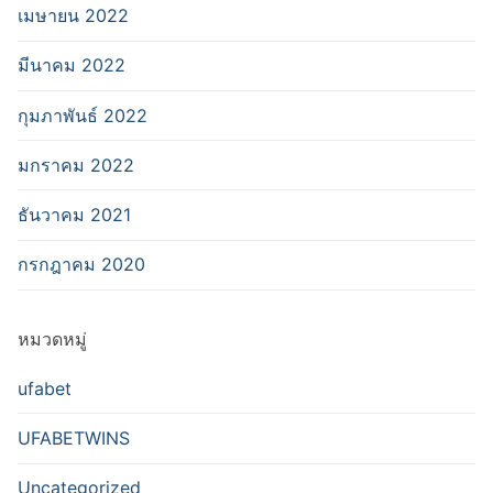
เมษายน 2022
มีนาคม 2022
กุมภาพันธ์ 2022
มกราคม 2022
ธันวาคม 2021
กรกฎาคม 2020
หมวดหมู่
ufabet
UFABETWINS
Uncategorized