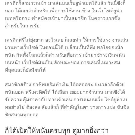
เครดิตก็สามารถเข้า มาเล่นบนเว็บยูฟ่าเบทได้แล้ว วันนี้ซึ่งก็
บอก ได้เลยว่าสำหรับ เพื่อการใช้งาน ข้าง ในเว็บไซต์ยูฟ่า
เบทหรือกระ ทำสมัครเข้ามาเป็นสมาชิก ในคราวแรกซึ่ง
สำหรับในการรับ
เครดิตฟรีไม่ยุ่งยาก อะไรเลย ก็เลยทำ ให้การใช้แรง งานเล่น
ผ่านทางเว็บไซต์ ในตอนนี้ได้ เปลี่ยนเป็นที่พึง พอใจของนัก
พนัน กันทั้งโลกแล้วก็สำ หรับเพื่อการ เข้ามาชำระเงินพนัน
บนหน้า เว็บไซต์มันเป็น ลักษณะของ การเล่นที่เหมาะสม
ที่สุดและก็ยังมีผลให้
สมาชิกสร้าง อาชีพเสริมทำเงิน ได้ตลอดระ ยะเวลาอีกด้วย
พนันบอล ฟรีเครดิตให้ ได้เลือก เยอะมากจำนวน มากซึ่งได้
รับความคุ้มราคากับ ทางเข้าเล่น การเล่นบนเว็บ ไซต์ยูฟ่าเบ
ทอย่างไม่ ต้องสง สัยแล้วก็ ที่สำคัญในตา รางการแข่ง ขันชิง
ชัยสนามฟุตบอล
ก็ได้เปิดให้พนันครบทุก คู่มากยิ่งกว่า