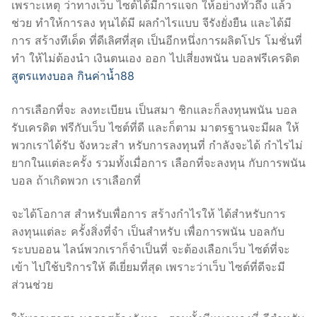
เพราะเหตุ ว่าทางเว็บ ไซต์ได้มีการแจก ให้อย่างทั่วถึง แล้ว
ช่วย ทำให้การลง ทุนได้มี ผลกำไรแบบ จีรังยั่งยืน และได้มี
การ สร้างทีเด็ด ที่ดีเลิศที่สุด เป็นอีกหนึ่งการผลิตโปร โมชั่นที่
ทำ ให้ไม่ต้องนำ เงินตนเอง ออก ไปเสี่ยงพนัน บอลฟรีเครดิต
สูตรแทงบอล กินค่าน้ำ88
การเลือกที่จะ ลงทะเบียน เป็นสมา ชิกและก็ลงทุนพนัน บอล
รับเครดิต ฟรีกับเว็บ ไซต์ที่ดี และก็ตาม มาตรฐานจะมีผล ให้
พวกเราได้รับ จังหวะสำ หรับการลงทุนที่ กำลังจะได้ กำไรไม่
ยากในแต่ละครั้ง รวมทั้งเมื่อการ เลือกที่จะลงทุน กับการพนัน
บอล ถ้าเกิดพวก เราเลือกที่
จะได้โอกาส สำหรับเพื่อการ สร้างกำไรให้ ได้สำหรับการ
ลงทุนแต่ละ ครั้งสิ่งที่จำ เป็นสำหรับ เพื่อการพนัน บอลกับ
ระบบออน ไลน์พวกเราก็จำเป็นที่ จะต้องเลือกเว็บ ไซต์ที่จะ
เข้า ไปใช้บริการให้ ดีเยี่ยมที่สุด เพราะว่าเว็บ ไซต์ที่ดีจะมี
ส่วนช่วย