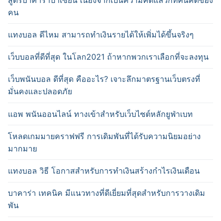
คน
แทงบอล ดีไหม สามารถทำเงินรายได้ให้เพิ่มได้ขึ้นจริงๆ
เว็บบอลที่ดีที่สุด ในโลก2021 ถ้าหากพวกเราเลือกที่จะลงทุน
เว็บพนันบอล ดีที่สุด คืออะไร? เจาะลึกมาตรฐานเว็บตรงที่
มั่นคงและปลอดภัย
แอพ พนันออนไลน์ ทางเข้าสำหรับเว็บไซต์หลักยูฟ่าเบท
โหลดเกมมายคราฟฟรี การเดิมพันที่ได้รับความนิยมอย่าง
มากมาย
แทงบอล วิธี โอกาสสำหรับการทำเงินสร้างกำไรเงินเดือน
บาคาร่า เทคนิค มีแนวทางที่ดีเยี่ยมที่สุดสำหรับการวางเดิม
พัน