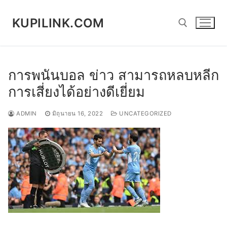
Skip
to
KUPILINK.COM
content
Search for:
การพนันบอล ข่าว สามารถหลบหลีก
การเสี่ยงได้อย่างดีเยี่ยม
ADMIN
มิถุนายน 16, 2022
UNCATEGORIZED