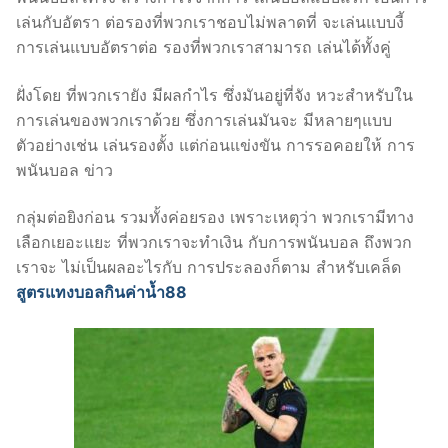
เล่นกับอัตรา ต่อรองที่พวกเราชอบไม่พลาดที่ จะเล่นแบบงี้
การเล่นแบบอัตราต่อ รองที่พวกเราสามารถ เล่นได้ทั้งคู่
ฝั่งโดย ที่พวกเรายัง มีผลกำไร ซึ่งมันอยู่ที่จัง หวะสำหรับใน
การเล่นของพวกเราด้วย ซึ่งการเล่นมันจะ มีหลายๆแบบ
ตัวอย่างเช่น เล่นรองตั้ง แต่ก่อนแข่งขัน การรอคอยให้ การ
พนันบอล ข่าว
กลุ่มต่อยิงก่อน รวมทั้งค่อยรอง เพราะเหตุว่า พวกเรามีทาง
เลือกเยอะแยะ ที่พวกเราจะทำเงิน กับการพนันบอล ถึงพวก
เราจะ ไม่เป็นผลอะไรกับ การประลองก็ตาม สำหรับเคล็ด
สูตรแทงบอลกินค่าน้ำ88