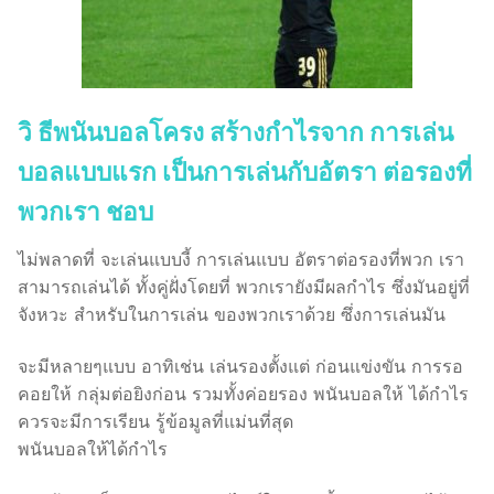
วิ ธีพนันบอลโครง สร้างกำไรจาก การเล่น
บอลแบบแรก เป็นการเล่นกับอัตรา ต่อรองที่
พวกเรา ชอบ
ไม่พลาดที่ จะเล่นแบบงี้ การเล่นแบบ อัตราต่อรองที่พวก เรา
สามารถเล่นได้ ทั้งคู่ฝั่งโดยที่ พวกเรายังมีผลกำไร ซึ่งมันอยู่ที่
จังหวะ สำหรับในการเล่น ของพวกเราด้วย ซึ่งการเล่นมัน
จะมีหลายๆแบบ อาทิเช่น เล่นรองตั้งแต่ ก่อนแข่งขัน การรอ
คอยให้ กลุ่มต่อยิงก่อน รวมทั้งค่อยรอง พนันบอลให้ ได้กำไร
ควรจะมีการเรียน รู้ข้อมูลที่แม่นที่สุด
พนันบอลให้ได้กำไร