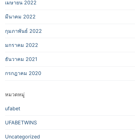
เมษายน 2022
มีนาคม 2022
กุมภาพันธ์ 2022
มกราคม 2022
ธันวาคม 2021
กรกฎาคม 2020
หมวดหมู่
ufabet
UFABETWINS
Uncategorized