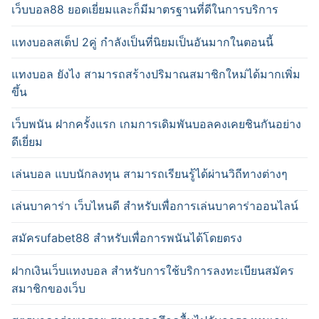
เว็บบอล88 ยอดเยี่ยมและก็มีมาตรฐานที่ดีในการบริการ
แทงบอลสเต็ป 2คู่ กำลังเป็นที่นิยมเป็นอันมากในตอนนี้
แทงบอล ยังไง สามารถสร้างปริมาณสมาชิกใหม่ได้มากเพิ่ม
ขึ้น
เว็บพนัน ฝากครั้งแรก เกมการเดิมพันบอลคงเคยชินกันอย่าง
ดีเยี่ยม
เล่นบอล แบบนักลงทุน สามารถเรียนรู้ได้ผ่านวิถีทางต่างๆ
เล่นบาคาร่า เว็บไหนดี สำหรับเพื่อการเล่นบาคาร่าออนไลน์
สมัครufabet88 สำหรับเพื่อการพนันได้โดยตรง
ฝากเงินเว็บแทงบอล สำหรับการใช้บริการลงทะเบียนสมัคร
สมาชิกของเว็บ