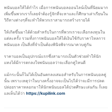
พนันบอลให้ได้กำไร เมื่อการพนันบอลออนไลน์เป็นที่นิยมมาก
เพิ่มขึ้นพวกเราก็เลยจำต้องรู้จักที่จะหาและก็ศึกษาเล่าเรียนใน
วิถีทางต่างๆที่จะทำให้พวกเราสามารถสร้างรายได้
ให้เกิดขึ้นมาได้ด้วยสำหรับในการที่พวกเราจะเลือกลงทุนใน
แต่ละครั้ง รวมทั้งการพนันบอลให้ได้เงินใช้กับราคาไหลการ
พนันบอล เป็นสิ่งที่จำเป็นต้องพินิจพิจารณาควบคู่กัน
ราคาบอลเป็นอุปกรณ์แรกซึ่งสามารถเป็นตัวช่วยทำให้นัก
แทงได้มีการตกลงใจพนันบอลว่าจะเลือกคู่ไหนดี
แม้กระนั้นก็ไม่ได้เป็นอันตกลงเสมอสำหรับในการพนันบอลคู่
นั้น เพราะเหตุว่าในบางครั้งอาจจะเป็นไปได้ว่าจะมีการปลด
ปล่อยราคาหลอกมาให้นักพนันบอลได้ปวดศีรษะเล่นกัน ก็เลย
แลเห็นได้ว่า
https://kupilink.com
เมนู